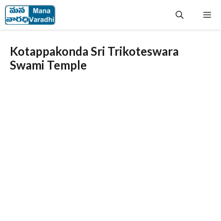
Skip
Me
to
content
Kotappakonda Sri Trikoteswara
Swami Temple