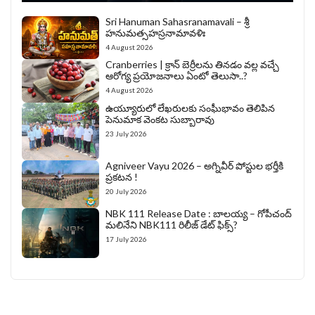
Sri Hanuman Sahasranamavali – శ్రీ
హనుమత్సహస్రనామావళిః
4 August 2026
Cranberries | క్రాన్ బెర్రీల‌ను తిన‌డం వ‌ల్ల వచ్చే
ఆరోగ్య ప్రయోజనాలు ఏంటో తెలుసా..?
4 August 2026
ఉయ్యూరులో లేఖరులకు సంఘీభావం తెలిపిన
పెనుమాక వెంకట సుబ్బారావు
23 July 2026
Agniveer Vayu 2026 – అగ్నివీర్‌ పోస్టుల భర్తీకి
ప్రకటన !
20 July 2026
NBK 111 Release Date : బాలయ్య – గోపీచంద్
మలినేని NBK111 రిలీజ్ డేట్ ఫిక్స్?
17 July 2026