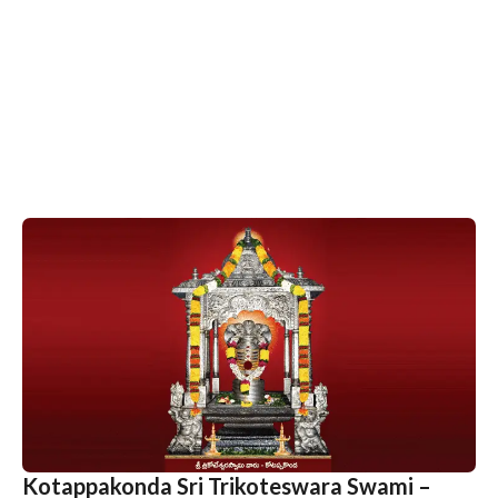
Kotappakonda Sri Trikoteswara Swami –