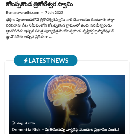
కోటప్పకొండ త్రికోటేశ్వర స్వామి
By
manavaradhi.com
—
7 July 2025
భక్తుల పూజలందుకొనే త్రికోటేశ్వరస్వామి వారి దేవాలయం గుంటూరు జిల్లా
నరసరావు పేట సమీపంలోని కోటప్పకొండ గ్రామంలో ఉంది. పరమేశ్వరుడు
జ్ఞానోపదేశం ఇచ్చిన పవిత్ర పుణ్యక్షేత్రమే కోటప్పకొండ. సృష్టికర్త బ్రహ్మదేవునికే
జ్ఞానోపదేశం ఇచ్చిన ప్రదేశంగా ...
LATEST NEWS
5 August 2026
Dementia Risk – మతిమరుపు వ్యాధిపై మందుల ప్రభావం ఎంత..!