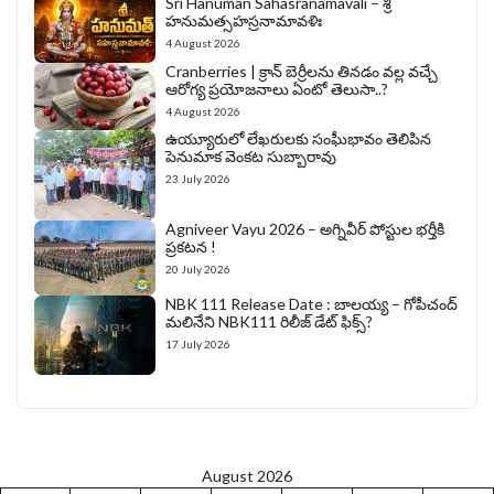
Sri Hanuman Sahasranamavali – శ్రీ
హనుమత్సహస్రనామావళిః
4 August 2026
Cranberries | క్రాన్ బెర్రీల‌ను తిన‌డం వ‌ల్ల వచ్చే
ఆరోగ్య ప్రయోజనాలు ఏంటో తెలుసా..?
4 August 2026
ఉయ్యూరులో లేఖరులకు సంఘీభావం తెలిపిన
పెనుమాక వెంకట సుబ్బారావు
23 July 2026
Agniveer Vayu 2026 – అగ్నివీర్‌ పోస్టుల భర్తీకి
ప్రకటన !
20 July 2026
NBK 111 Release Date : బాలయ్య – గోపీచంద్
మలినేని NBK111 రిలీజ్ డేట్ ఫిక్స్?
17 July 2026
August 2026