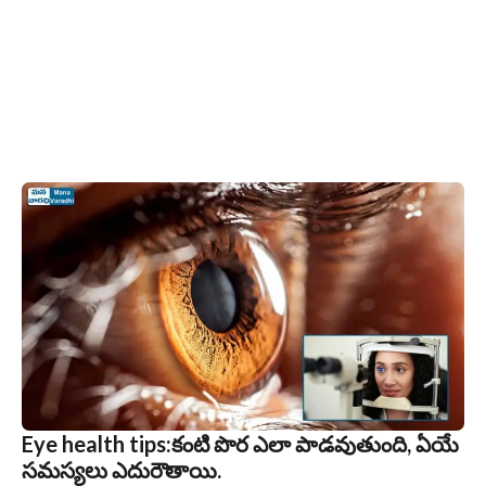
Eye health tips:కంటి పొర ఎలా పాడవుతుంది, ఏయే
సమస్యలు ఎదురౌతాయి.