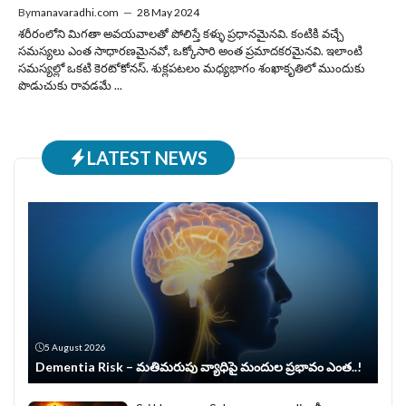
By
manavaradhi.com
—
28 May 2024
శరీరంలోని మిగతా అవయవాలతో పోలిస్తే కళ్ళు ప్రధానమైనవి. కంటికి వచ్చే
సమస్యలు ఎంత సాధారణమైనవో, ఒక్కోసారి అంత ప్రమాదకరమైనవి. ఇలాంటి
సమస్యల్లో ఒకటి కెరటోకోనస్. శుక్లపటలం మధ్యభాగం శంఖాకృతిలో ముందుకు
పొడుచుకు రావడమే ...
LATEST NEWS
5 August 2026
Dementia Risk – మతిమరుపు వ్యాధిపై మందుల ప్రభావం ఎంత..!