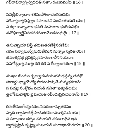
గభీరాభిర్వాగ్భిర్విదధతి సతాం రంజనమమీ ॥ 16 ॥
సవిత్రీభిర్వాచాం శశిమణిశిలాభంగరుచిభిః
వశిన్యాద్యాభిస్త్వాం సహ జనని సంచింతయతి యః ।
స కర్తా కావ్యానాం భవతి మహతాం భంగిరుచిభిః
వచోభిర్వాగ్దేవీవదనకమలామోదమధురైః ॥ 17 ॥
తనుచ్ఛాయాభిస్తే తరుణతరణిశ్రీసరణిభిః
దివం సర్వాముర్వీమరుణిమని మగ్నాం స్మరతి యః ।
భవంత్యస్య త్రస్యద్వనహరిణశాలీననయనాః
సహోర్వశ్యా వశ్యాః కతి కతి న గీర్వాణగణికాః ॥ 18 ॥
ముఖం బిందుం కృత్వా కుచయుగమధస్తస్య తదధో
హరార్ధం ధ్యాయేద్యో హరమహిషి తే మన్మథకలామ్ ।
స సద్యః సంక్షోభం నయతి వనితా ఇత్యతిలఘు
త్రిలోకీమప్యాశు భ్రమయతి రవీందుస్తనయుగామ్ ॥ 19 ॥
కిరంతీమంగేభ్యః కిరణనికురంబామృతరసం
హృది త్వామాధత్తే హిమకరశిలామూర్తిమివ యః ।
స సర్పాణాం దర్పం శమయతి శకుంతాధిప ఇవ
జ్వరప్లుష్టాన్ దృష్ట్యా సుఖయతి సుధాధారసిరయా ॥ 20 ॥