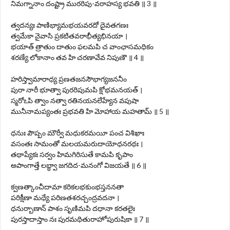
నిమగ్నానాం దంష్ట్రా మురరిపు-వరాహస్య భవతి ॥ 3 ॥
త్వదన్యః పాణిభ్యామభయవరదో దైవతగణః
త్వమేకా నైవాసి ప్రకటితవరాభీత్యభినయా ।
భయాత్ త్రాతుం దాతుం ఫలమపి చ వాంఛాసమధికం
శరణ్యే లోకానాం తవ హి చరణావేవ నిపుణౌ ॥ 4 ॥
హరిస్త్వామారాధ్య ప్రణతజనసౌభాగ్యజననీం
పురా నారీ భూత్వా పురరిపుమపి క్షోభమనయత్ ।
స్మరోఽపి త్వాం నత్వా రతినయనలేహ్యేన వపుషా
మునీనామప్యంతః ప్రభవతి హి మోహాయ మహతామ్ ॥ 5 ॥
ధనుః పౌష్పం మౌర్వీ మధుకరమయీ పంచ విశిఖాః
వసంతః సామంతో మలయమరుదాయోధనరథః ।
తథాప్యేకః సర్వం హిమగిరిసుతే కామపి కృపాం
అపాంగాత్తే లబ్ధ్వా జగదిద-మనంగో విజయతే ॥ 6 ॥
క్వణత్కాంచీదామా కరికలభకుంభస్తననతా
పరిక్షీణా మధ్యే పరిణతశరచ్చంద్రవదనా ।
ధనుర్బాణాన్ పాశం సృణిమపి దధానా కరతలైః
పురస్తాదాస్తాం నః పురమథితురాహోపురుషికా ॥ 7 ॥