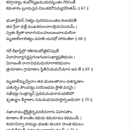
కరగ్రాహ్యం శంభోర్ముఖముకురవృంతం గిరిసుతే
కథంకారం బ్రూమస్తవ చిబుకమౌపమ్యరహితమ్ ॥ 67 ॥
భుజాశ్లేషాన్ నిత్యం పురదమయితుః కంటకవతీ
తవ గ్రీవా ధత్తే ముఖకమలనాలశ్రియమియమ్ ।
స్వతః శ్వేతా కాలాగురుబహులజంబాలమలినా
మృణాలీలాలిత్యం వహతి యదధో హారలతికా ॥ 68 ॥
గలే రేఖాస్తిస్రో గతిగమకగీతైకనిపుణే
వివాహవ్యానద్ధప్రగుణగుణసంఖ్యాప్రతిభువః ।
విరాజంతే నానావిధమధురరాగాకరభువాం
త్రయాణాం గ్రామాణాం స్థితినియమసీమాన ఇవ తే ॥ 69 ॥
మృణాలీమృద్వీనాం తవ భుజలతానాం చతసృణాం
చతుర్భిః సౌందర్యం సరసిజభవః స్తౌతి వదనైః ।
నఖేభ్యః సంత్రస్యన్ ప్రథమమథనాదంధకరిపో-
శ్చతుర్ణాం శీర్షాణాం సమమభయహస్తార్పణధియా ॥ 70 ॥
నఖానాముద్ద్యోతైర్నవనలినరాగం విహసతాం
కరాణాం తే కాంతిం కథయ కథయామః కథముమే ।
కయాచిద్వా సామ్యం భజతు కలయా హంత కమలం
యది క్రీడల్లక్ష్మీచరణతలలాక్షారసఛణమ్ ॥ 71 ॥