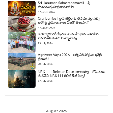
Sri Hanuman Sahasranamavali – శ్రీ
హనుమత్సహస్రనామావళిః
4 August 2026
Cranberries | క్రాన్ బెర్రీల‌ను తిన‌డం వ‌ల్ల వచ్చే
ఆరోగ్య ప్రయోజనాలు ఏంటో తెలుసా..?
4 August 2026
ఉయ్యూరులో లేఖరులకు సంఘీభావం తెలిపిన
పెనుమాక వెంకట సుబ్బారావు
23 July 2026
Agniveer Vayu 2026 – అగ్నివీర్‌ పోస్టుల భర్తీకి
ప్రకటన !
20 July 2026
NBK 111 Release Date : బాలయ్య – గోపీచంద్
మలినేని NBK111 రిలీజ్ డేట్ ఫిక్స్?
17 July 2026
August 2026