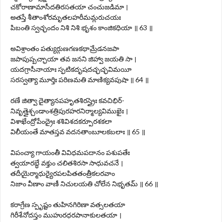
చకోరాణామాసీదతిరసతయా చంచుజడిమా ।
అతస్తే శీతాంశోరమృతలహరీమమ్లరుచయః
పిబంతి స్వచ్ఛందం నిశి నిశి భృశం కాంజికధియా ॥ 63 ॥
అవిశ్రాంతం పత్యుర్గుణగణకథామ్రేడనజపా
జపాపుష్పచ్ఛాయా తవ జనని జిహ్వా జయతి సా ।
యదగ్రాసీనాయాః స్ఫటికదృషదచ్ఛచ్ఛవిమయీ
సరస్వత్యా మూర్తిః పరిణమతి మాణిక్యవపుషా ॥ 64 ॥
రణే జిత్వా దైత్యానపహృతశిరస్త్రైః కవచిభిర్-
నివృత్తైశ్చండాంశత్రిపురహరనిర్మాల్యవిముఖైః ।
విశాఖేంద్రోపేంద్రైః శశివిశదకర్పూరశకలా
విలీయంతే మాతస్తవ వదనతాంబూలకబలాః ॥ 65 ॥
విపంచ్యా గాయంతీ వివిధమపదానం పశుపతేః
త్వయారబ్ధే వక్తుం చలితశిరసా సాధువచనే ।
తదీయైర్మాధుర్యైరపలపితతంత్రీకలరవాం
నిజాం వీణాం వాణీ నిచులయతి చోలేన నిభృతమ్ ॥ 66 ॥
కరాగ్రేణ స్పృష్టం తుహినగిరిణా వత్సలతయా
గిరీశేనోదస్తం ముహురధరపానాకులతయా ।