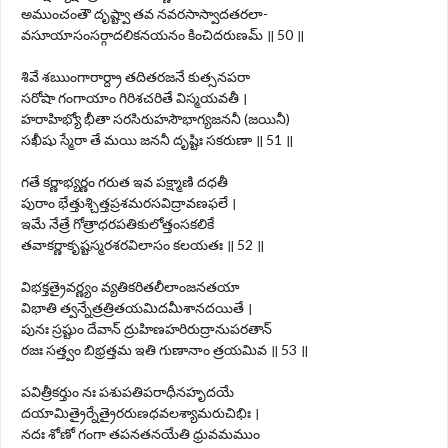
అముంచంతౌ దృష్ట్వా తవ నవరసాస్వాదతరలా-
వసూయాసంసర్గాదలికనయనం కించిదరుణమ్ ॥ 50 ॥
శివే శ‍ఋంగారార్ద్రా తదితరజనే కుత్సనపరా
సరోషా గంగాయాం గిరిశచరితే విస్మయవతీ ।
హరాహిభ్యో భీతా సరసిరుహసౌభాగ్యజననీ (జయినీ)
సఖీషు స్మేరా తే మయి జననీ దృష్టిః సకరుణా ॥ 51 ॥
గతే కర్ణాభ్యర్ణం గరుత ఇవ పక్ష్మాణి దధతీ
పురాం భేత్తుశ్చిత్తప్రశమరసవిద్రావణఫలే ।
ఇమే నేత్రే గోత్రాధరపతికులోత్తంసకలికే
తవాకర్ణాకృష్టస్మరశరవిలాసం కలయతః ॥ 52 ॥
విభక్తత్రైవర్ణ్యం వ్యతికరితలీలాంజనతయా
విభాతి త్వన్నేత్రత్రితయమిదమీశానదయితే ।
పునః స్రష్టుం దేవాన్ ద్రుహిణహరిరుద్రానుపరతాన్
రజః సత్త్వం బిభ్రత్తమ ఇతి గుణానాం త్రయమివ ॥ 53 ॥
పవిత్రీకర్తుం నః పశుపతిపరాధీనహృదయే
దయామిత్రైర్నేత్రైరరుణధవలశ్యామరుచిభిః ।
నదః శోణో గంగా తపనతనయేతి ధ్రువమముం