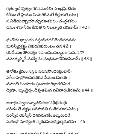
గతైర్మాణిక్యత్వం గగనమణిభిః సాంద్రఘటితం
కిరీటం తే హైమం హిమగిరిసుతే కీర్తయతి యః ।
స నీడేయచ్ఛాయాచ్ఛురణశబలం చంద్రశకలం
ధనుః శౌనాసీరం కిమితి న నిబధ్నాతి ధిషణామ్ ॥ 42 ॥
ధునోతు ధ్వాంతం నస్తులితదలితేందీవరవనం
ఘనస్నిగ్ధశ్లక్ష్ణం చికురనికురుంబం తవ శివే ।
యదీయం సౌరభ్యం సహజముపలబ్ధుం సుమనసో
వసంత్యస్మిన్ మన్యే వలమథనవాటీవిటపినామ్ ॥ 43 ॥
తనోతు క్షేమం నస్తవ వదనసౌందర్యలహరీ-
పరీవాహస్రోతఃసరణిరివ సీమంతసరణిః ।
వహంతీ సిందూరం ప్రబలకబరీభారతిమిర-
ద్విషాం బృందైర్బందీకృతమివ నవీనార్కకిరణమ్ ॥ 44 ॥
అరాలైః స్వాభావ్యాదలికలభసశ్రీభిరలకైః
పరీతం తే వక్త్రం పరిహసతి పంకేరుహరుచిమ్ ।
దరస్మేరే యస్మిన్ దశనరుచికింజల్కరుచిరే
సుగంధౌ మాద్యంతి స్మరదహనచక్షుర్మధులిహః ॥ 45 ॥
లలాటం లావణ్యద్యుతివిమలమాభాతి తవ య-