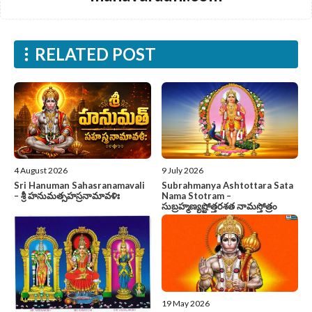
RELATED POST
4 August 2026
9 July 2026
Sri Hanuman Sahasranamavali
Subrahmanya Ashtottara Sata
– శ్రీ హనుమత్సహస్రనామావళిః
Nama Stotram –
సుబ్రహ్మణ్యష్టోత్తరశత నామస్తోత్రం
19 May 2026