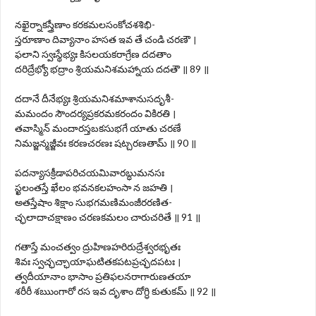
నఖైర్నాకస్త్రీణాం కరకమలసంకోచశశిభి-
స్తరూణాం దివ్యానాం హసత ఇవ తే చండి చరణౌ ।
ఫలాని స్వఃస్థేభ్యః కిసలయకరాగ్రేణ దదతాం
దరిద్రేభ్యో భద్రాం శ్రియమనిశమహ్నాయ దదతౌ ॥ 89 ॥
దదానే దీనేభ్యః శ్రియమనిశమాశానుసదృశీ-
మమందం సౌందర్యప్రకరమకరందం వికిరతి ।
తవాస్మిన్ మందారస్తబకసుభగే యాతు చరణే
నిమజ్జన్మజ్జీవః కరణచరణః షట్చరణతామ్ ॥ 90 ॥
పదన్యాసక్రీడాపరిచయమివారబ్ధుమనసః
స్ఖలంతస్తే ఖేలం భవనకలహంసా న జహతి ।
అతస్తేషాం శిక్షాం సుభగమణిమంజీరరణిత-
చ్ఛలాదాచక్షాణం చరణకమలం చారుచరితే ॥ 91 ॥
గతాస్తే మంచత్వం ద్రుహిణహరిరుద్రేశ్వరభృతః
శివః స్వచ్ఛచ్ఛాయాఘటితకపటప్రచ్ఛదపటః ।
త్వదీయానాం భాసాం ప్రతిఫలనరాగారుణతయా
శరీరీ శ‍ఋంగారో రస ఇవ దృశాం దోగ్ధి కుతుకమ్ ॥ 92 ॥