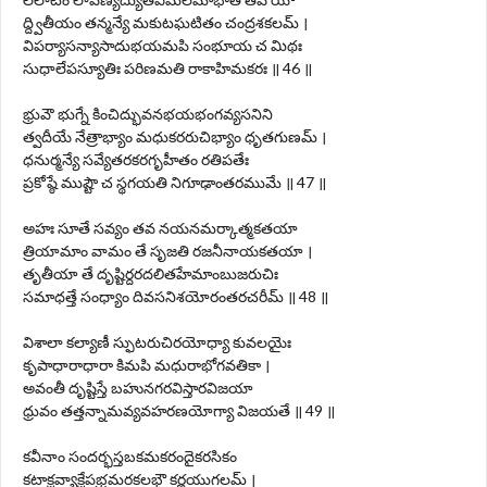
ద్ద్వితీయం తన్మన్యే మకుటఘటితం చంద్రశకలమ్ ।
విపర్యాసన్యాసాదుభయమపి సంభూయ చ మిథః
సుధాలేపస్యూతిః పరిణమతి రాకాహిమకరః ॥ 46 ॥
భ్రువౌ భుగ్నే కించిద్భువనభయభంగవ్యసనిని
త్వదీయే నేత్రాభ్యాం మధుకరరుచిభ్యాం ధృతగుణమ్ ।
ధనుర్మన్యే సవ్యేతరకరగృహీతం రతిపతేః
ప్రకోష్ఠే ముష్టౌ చ స్థగయతి నిగూఢాంతరముమే ॥ 47 ॥
అహః సూతే సవ్యం తవ నయనమర్కాత్మకతయా
త్రియామాం వామం తే సృజతి రజనీనాయకతయా ।
తృతీయా తే దృష్టిర్దరదలితహేమాంబుజరుచిః
సమాధత్తే సంధ్యాం దివసనిశయోరంతరచరీమ్ ॥ 48 ॥
విశాలా కల్యాణీ స్ఫుటరుచిరయోధ్యా కువలయైః
కృపాధారాధారా కిమపి మధురాభోగవతికా ।
అవంతీ దృష్టిస్తే బహునగరవిస్తారవిజయా
ధ్రువం తత్తన్నామవ్యవహరణయోగ్యా విజయతే ॥ 49 ॥
కవీనాం సందర్భస్తబకమకరందైకరసికం
కటాక్షవ్యాక్షేపభ్రమరకలభౌ కర్ణయుగలమ్ ।