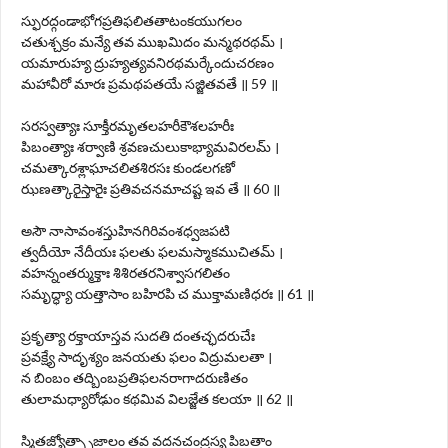
స్ఫురద్గండాభోగప్రతిఫలితతాటంకయుగలం
చతుశ్చక్రం మన్యే తవ ముఖమిదం మన్మథరథమ్ ।
యమారుహ్య ద్రుహ్యత్యవనిరథమర్కేందుచరణం
మహావీరో మారః ప్రమథపతయే సజ్జితవతే ॥ 59 ॥
సరస్వత్యాః సూక్తీరమృతలహరీకౌశలహరీః
పిబంత్యాః శర్వాణి శ్రవణచులుకాభ్యామవిరలమ్ ।
చమత్కారశ్లాఘాచలితశిరసః కుండలగణో
ఝణత్కారైస్తారైః ప్రతివచనమాచష్ట ఇవ తే ॥ 60 ॥
అసౌ నాసావంశస్తుహినగిరివంశధ్వజపటి
త్వదీయో నేదీయః ఫలతు ఫలమస్మాకముచితమ్ ।
వహన్నంతర్ముక్తాః శిశిరతరనిశ్వాసగలితం
సమృద్ధ్యా యత్తాసాం బహిరపి చ ముక్తామణిధరః ॥ 61 ॥
ప్రకృత్యా రక్తాయాస్తవ సుదతి దంతచ్ఛదరుచేః
ప్రవక్ష్యే సాదృశ్యం జనయతు ఫలం విద్రుమలతా ।
న బింబం తద్బింబప్రతిఫలనరాగాదరుణితం
తులామధ్యారోఢుం కథమివ విలజ్జేత కలయా ॥ 62 ॥
స్మితజ్యోత్స్నాజాలం తవ వదనచంద్రస్య పిబతాం