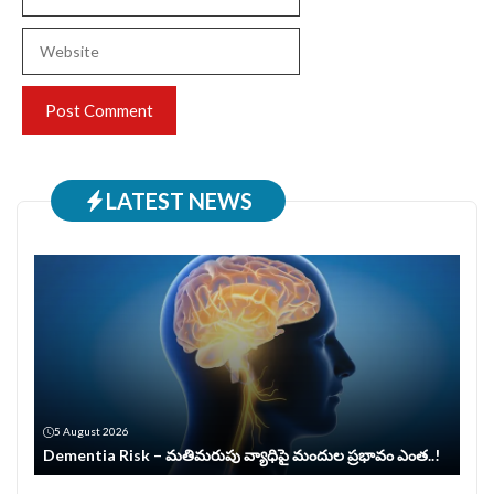
Website
LATEST NEWS
5 August 2026
Dementia Risk – మతిమరుపు వ్యాధిపై మందుల ప్రభావం ఎంత..!