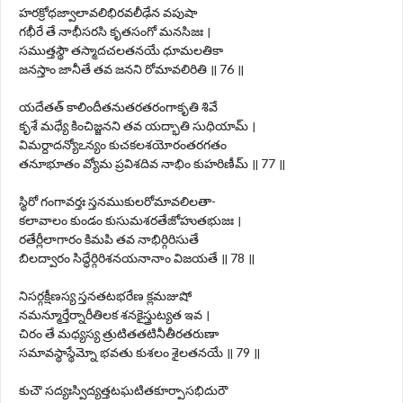
హరక్రోధజ్వాలావలిభిరవలీఢేన వపుషా
గభీరే తే నాభీసరసి కృతసంగో మనసిజః ।
సముత్తస్థౌ తస్మాదచలతనయే ధూమలతికా
జనస్తాం జానీతే తవ జనని రోమావలిరితి ॥ 76 ॥
యదేతత్ కాలిందీతనుతరతరంగాకృతి శివే
కృశే మధ్యే కించిజ్జనని తవ యద్భాతి సుధియామ్ ।
విమర్దాదన్యోఽన్యం కుచకలశయోరంతరగతం
తనూభూతం వ్యోమ ప్రవిశదివ నాభిం కుహరిణీమ్ ॥ 77 ॥
స్థిరో గంగావర్తః స్తనముకులరోమావలిలతా-
కలావాలం కుండం కుసుమశరతేజోహుతభుజః ।
రతేర్లీలాగారం కిమపి తవ నాభిర్గిరిసుతే
బిలద్వారం సిద్ధేర్గిరిశనయనానాం విజయతే ॥ 78 ॥
నిసర్గక్షీణస్య స్తనతటభరేణ క్లమజుషో
నమన్మూర్తేర్నారీతిలక శనకైస్త్రుట్యత ఇవ ।
చిరం తే మధ్యస్య త్రుటితతటినీతీరతరుణా
సమావస్థాస్థేమ్నో భవతు కుశలం శైలతనయే ॥ 79 ॥
కుచౌ సద్యఃస్విద్యత్తటఘటితకూర్పాసభిదురౌ