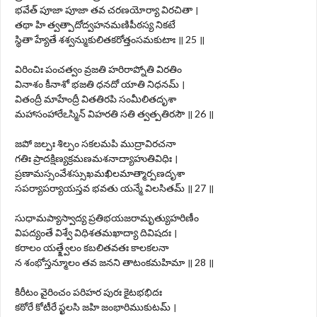
భవేత్ పూజా పూజా తవ చరణయోర్యా విరచితా ।
తథా హి త్వత్పాదోద్వహనమణిపీఠస్య నికటే
స్థితా హ్యేతే శశ్వన్ముకులితకరోత్తంసమకుటాః ॥ 25 ॥
విరించిః పంచత్వం వ్రజతి హరిరాప్నోతి విరతిం
వినాశం కీనాశో భజతి ధనదో యాతి నిధనమ్ ।
వితంద్రీ మాహేంద్రీ వితతిరపి సంమీలితదృశా
మహాసంహారేఽస్మిన్ విహరతి సతి త్వత్పతిరసౌ ॥ 26 ॥
జపో జల్పః శిల్పం సకలమపి ముద్రావిరచనా
గతిః ప్రాదక్షిణ్యక్రమణమశనాద్యాహుతివిధిః ।
ప్రణామస్సంవేశస్సుఖమఖిలమాత్మార్పణదృశా
సపర్యాపర్యాయస్తవ భవతు యన్మే విలసితమ్ ॥ 27 ॥
సుధామప్యాస్వాద్య ప్రతిభయజరామృత్యుహరిణీం
విపద్యంతే విశ్వే విధిశతమఖాద్యా దివిషదః ।
కరాలం యత్క్ష్వేలం కబలితవతః కాలకలనా
న శంభోస్తన్మూలం తవ జనని తాటంకమహిమా ॥ 28 ॥
కిరీటం వైరించం పరిహర పురః కైటభభిదః
కఠోరే కోటీరే స్ఖలసి జహి జంభారిముకుటమ్ ।