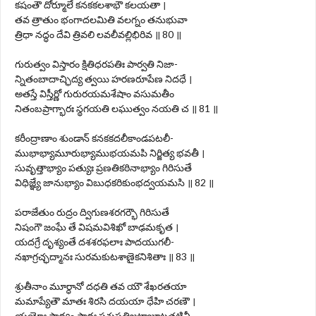
కషంతౌ దోర్మూలే కనకకలశాభౌ కలయతా ।
తవ త్రాతుం భంగాదలమితి వలగ్నం తనుభువా
త్రిధా నద్ధం దేవి త్రివలి లవలీవల్లిభిరివ ॥ 80 ॥
గురుత్వం విస్తారం క్షితిధరపతిః పార్వతి నిజా-
న్నితంబాదాచ్ఛిద్య త్వయి హరణరూపేణ నిదధే ।
అతస్తే విస్తీర్ణో గురురయమశేషాం వసుమతీం
నితంబప్రాగ్భారః స్థగయతి లఘుత్వం నయతి చ ॥ 81 ॥
కరీంద్రాణాం శుండాన్ కనకకదలీకాండపటలీ-
ముభాభ్యామూరుభ్యాముభయమపి నిర్జిత్య భవతీ ।
సువృత్తాభ్యాం పత్యుః ప్రణతికఠినాభ్యాం గిరిసుతే
విధిజ్ఞ్యే జానుభ్యాం విబుధకరికుంభద్వయమసి ॥ 82 ॥
పరాజేతుం రుద్రం ద్విగుణశరగర్భౌ గిరిసుతే
నిషంగౌ జంఘే తే విషమవిశిఖో బాఢమకృత ।
యదగ్రే దృశ్యంతే దశశరఫలాః పాదయుగలీ-
నఖాగ్రచ్ఛద్మానః సురమకుటశాణైకనిశితాః ॥ 83 ॥
శ్రుతీనాం మూర్ధానో దధతి తవ యౌ శేఖరతయా
మమాప్యేతౌ మాతః శిరసి దయయా ధేహి చరణౌ ।
యయోః పాద్యం పాథః పశుపతిజటాజూటతటినీ