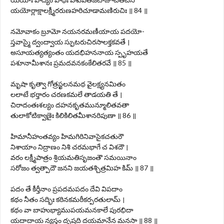
యయోర్లాక్షాలక్ష్మీరరుణహరిచూడామణిరుచిః ॥ 84 ॥
నమోవాకం బ్రూమో నయనరమణీయాయ పదయో-
స్తవాస్మై ద్వంద్వాయ స్ఫుటరుచిరసాలక్తకవతే ।
అసూయత్యత్యంతం యదభిహననాయ స్పృహయతే
పశూనామీశానః ప్రమదవనకంకేలితరవే ॥ 85 ॥
మృషా కృత్వా గోత్రస్ఖలనమథ వైలక్ష్యనమితం
లలాటే భర్తారం చరణకమలే తాడయతి తే ।
చిరాదంతఃశల్యం దహనకృతమున్మూలితవతా
తులాకోటిక్వాణైః కిలికిలితమీశానరిపుణా ॥ 86 ॥
హిమానీహంతవ్యం హిమగిరినివాసైకచతురౌ
నిశాయాం నిద్రాణం నిశి చరమభాగే చ విశదౌ ।
వరం లక్ష్మీపాత్రం శ్రియమతిసృజంతౌ సమయినాం
సరోజం త్వత్పాదౌ జనని జయతశ్చిత్రమిహ కిమ్ ॥ 87 ॥
పదం తే కీర్తీనాం ప్రపదమపదం దేవి విపదాం
కథం నీతం సద్భిః కఠినకమఠీకర్పరతులామ్ ।
కథం వా బాహుభ్యాముపయమనకాలే పురభిదా
యదాదాయ న్యస్తం దృషది దయమానేన మనసా ॥ 88 ॥