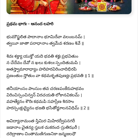
ప్రథమ భాగః – ఆనంద లహరి
భుమౌస్ఖలిత పాదానాం భూమిరేవా వలంబనమ్ ।
త్వయీ జాతా పరాధానాం త్వమేవ శరణం శివే ॥
శివః శక్త్యా యుక్తో యది భవతి శక్తః ప్రభవితుం
న చేదేవం దేవో న ఖలు కుశలః స్పందితుమపి ।
అతస్త్వామారాధ్యాం హరిహరవిరించాదిభిరపి
ప్రణంతుం స్తోతుం వా కథమకృతపుణ్యః ప్రభవతి ॥ 1 ॥
తనీయాంసం పాంసుం తవ చరణపంకేరుహభవం
విరించిస్సంచిన్వన్ విరచయతి లోకానవికలమ్ ।
వహత్యేనం శౌరిః కథమపి సహస్రేణ శిరసాం
హరస్సంక్షుద్యైనం భజతి భసితోద్ధూలనవిధిమ్ ॥ 2 ॥
అవిద్యానామంత-స్తిమిర-మిహిరద్వీపనగరీ
జడానాం చైతన్య-స్తబక-మకరంద-స్రుతిఝరీ ।
దరిద్రాణాం చింతామణిగుణనికా జన్మజలధౌ