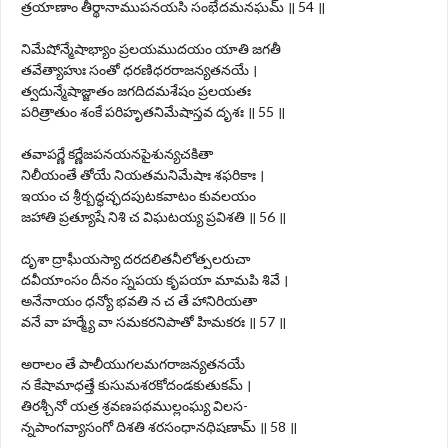
త్రయాణాం తీర్థానాముపనయసి సంభేదమనఘమ్ ॥ 54 ॥
నిమేషోన్మేషాభ్యాం ప్రలయముదయం యాతి జగతీ
తవేత్యాహుః సంతో ధరణిధరరాజన్యతనయే ।
త్వదున్మేషాజ్జాతం జగదిదమశేషం ప్రలయతః
పరిత్రాతుం శంకే పరిహృతనిమేషాస్తవ దృశః ॥ 55 ॥
తవాపర్ణే కర్ణేజపనయనపైశున్యచకితా
నిలీయంతే తోయే నియతమనిమేషాః శఫరికాః ।
ఇయం చ శ్రీర్బద్ధచ్ఛదపుటకవాటం కువలయం
జహాతి ప్రత్యూషే నిశి చ విఘటయ్య ప్రవిశతి ॥ 56 ॥
దృశా ద్రాఘీయస్యా దరదలితనీలోత్పలరుచా
దవీయాంసం దీనం స్నపయ కృపయా మామపి శివే ।
అనేనాయం ధన్యో భవతి న చ తే హానిరియతా
వనే వా హర్మ్యే వా సమకరనిపాతో హిమకరః ॥ 57 ॥
అరాలం తే పాలీయుగలమగరాజన్యతనయే
న కేషామాధత్తే కుసుమశరకోదండకుతుకమ్ ।
తిరశ్చీనో యత్ర శ్రవణపథముల్లంఘ్య విలస-
న్నపాంగవ్యాసంగో దిశతి శరసంధానధిషణామ్ ॥ 58 ॥