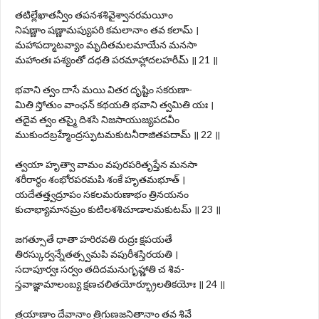
తటిల్లేఖాతన్వీం తపనశశివైశ్వానరమయీం
నిషణ్ణాం షణ్ణామప్యుపరి కమలానాం తవ కలామ్ ।
మహాపద్మాటవ్యాం మృదితమలమాయేన మనసా
మహాంతః పశ్యంతో దధతి పరమాహ్లాదలహరీమ్ ॥ 21 ॥
భవాని త్వం దాసే మయి వితర దృష్టిం సకరుణా-
మితి స్తోతుం వాంఛన్ కథయతి భవాని త్వమితి యః ।
తదైవ త్వం తస్మై దిశసి నిజసాయుజ్యపదవీం
ముకుందబ్రహ్మేంద్రస్ఫుటమకుటనీరాజితపదామ్ ॥ 22 ॥
త్వయా హృత్వా వామం వపురపరితృప్తేన మనసా
శరీరార్ధం శంభోరపరమపి శంకే హృతమభూత్ ।
యదేతత్త్వద్రూపం సకలమరుణాభం త్రినయనం
కుచాభ్యామానమ్రం కుటిలశశిచూడాలమకుటమ్ ॥ 23 ॥
జగత్సూతే ధాతా హరిరవతి రుద్రః క్షపయతే
తిరస్కుర్వన్నేతత్స్వమపి వపురీశస్తిరయతి ।
సదాపూర్వః సర్వం తదిదమనుగృహ్ణాతి చ శివ-
స్తవాజ్ఞామాలంబ్య క్షణచలితయోర్భ్రూలతికయోః ॥ 24 ॥
త్రయాణాం దేవానాం త్రిగుణజనితానాం తవ శివే