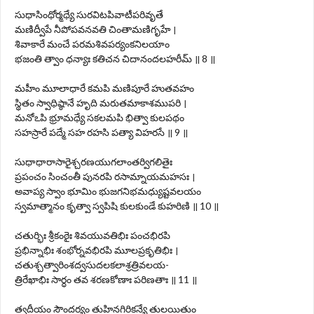
సుధాసింధోర్మధ్యే సురవిటపివాటీపరివృతే
మణిద్వీపే నీపోపవనవతి చింతామణిగృహే ।
శివాకారే మంచే పరమశివపర్యంకనిలయాం
భజంతి త్వాం ధన్యాః కతిచన చిదానందలహరీమ్ ॥ 8 ॥
మహీం మూలాధారే కమపి మణిపూరే హుతవహం
స్థితం స్వాధిష్ఠానే హృది మరుతమాకాశముపరి ।
మనోఽపి భ్రూమధ్యే సకలమపి భిత్వా కులపథం
సహస్రారే పద్మే సహ రహసి పత్యా విహరసే ॥ 9 ॥
సుధాధారాసారైశ్చరణయుగలాంతర్విగలితైః
ప్రపంచం సించంతీ పునరపి రసామ్నాయమహసః ।
అవాప్య స్వాం భూమిం భుజగనిభమధ్యుష్టవలయం
స్వమాత్మానం కృత్వా స్వపిషి కులకుండే కుహరిణి ॥ 10 ॥
చతుర్భిః శ్రీకంఠైః శివయువతిభిః పంచభిరపి
ప్రభిన్నాభిః శంభోర్నవభిరపి మూలప్రకృతిభిః ।
చతుశ్చత్వారింశద్వసుదలకలాశ్రత్రివలయ-
త్రిరేఖాభిః సార్ధం తవ శరణకోణాః పరిణతాః ॥ 11 ॥
త్వదీయం సౌందర్యం తుహినగిరికన్యే తులయితుం