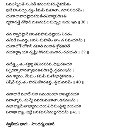
సమున్మీలత్ సంవిత్ కమలమకరందైకరసికం
భజే హంసద్వంద్వం కిమపి మహతాం మానసచరమ్ ।
యదాలాపాదష్టాదశగుణితవిద్యాపరిణతి-
ర్యదాదత్తే దోషాద్ గుణమఖిలమద్భ్యః పయ ఇవ ॥ 38 ॥
తవ స్వాధిష్ఠానే హుతవహమధిష్ఠాయ నిరతం
తమీడే సంవర్తం జనని మహతీం తాం చ సమయామ్ ।
యదాలోకే లోకాన్ దహతి మహతి క్రోధకలితే
దయార్ద్రా యా దృష్టిః శిశిరముపచారం రచయతి ॥ 39 ॥
తటిత్త్వంతం శక్త్యా తిమిరపరిపంథిఫురణయా
స్ఫురన్నానారత్నాభరణపరిణద్ధేంద్రధనుషమ్ ।
తవ శ్యామం మేఘం కమపి మణిపూరైకశరణం
నిషేవే వర్షంతం హరమిహిరతప్తం త్రిభువనమ్ ॥ 40 ॥
తవాధారే మూలే సహ సమయయా లాస్యపరయా
నవాత్మానం మన్యే నవరసమహాతాండవనటమ్ ।
ఉభాభ్యామేతాభ్యాముదయవిధిముద్దిశ్య దయయా
సనాథాభ్యాం జజ్ఞే జనకజననీమజ్జగదిదమ్ ॥ 41 ॥
ద్వితీయ భాగః – సౌందర్య లహరీ