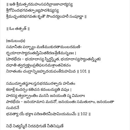
॥ ఇతి శ్రీమత్పరమహంసపరివ్రాజకాచార్యస్య
శ్రీగోవిందభగవత్పూజ్యపాదశిష్యస్య
శ్రీమచ్ఛంకరభగవతః కృతౌ సౌందర్యలహరీ సంపూర్ణా ॥
॥ ఓం తత్సత్ ॥
(అనుబంధః)
సమానీతః పద్భ్యాం మణిముకురతామంబరమణి-
ర్భయాదాస్యాదంతఃస్తిమితకిరణశ్రేణిమసృణః ।
(పాఠభేదః – భయాదాస్య స్నిగ్ధస్త్మిత, భయాదాస్యస్యాంతఃస్త్మిత)
దధాతి త్వద్వక్త్రంప్రతిఫలనమశ్రాంతవికచం
నిరాతంకం చంద్రాన్నిజహృదయపంకేరుహమివ ॥ 101 ॥
సముద్భూతస్థూలస్తనభరమురశ్చారు హసితం
కటాక్షే కందర్పః కతిచన కదంబద్యుతి వపుః ।
హరస్య త్వద్భ్రాంతిం మనసి జనయంతి స్మ విమలాః
పాఠభేదః – జనయామాస మదనో, జనయంతః సమతులాం, జనయంతా
సువదనే
భవత్యా యే భక్తాః పరిణతిరమీషామియముమే ॥ 102 ॥
నిధే నిత్యస్మేరే నిరవధిగుణే నీతినిపుణే