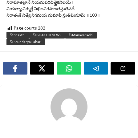
నిరాఘాతజ్ఞానే నియమపరచిత్తైకనిలయే ।
నియత్యా నిర్ముక్తే నిఖిలనిగమాంతస్తుతిపదే
నిరాతంకే నిత్యే నిగమయ మమాపి స్తుతిమిమామ్ ॥ 103 ॥
Page courts
282
bhakthi
BHAKTHI NEWS
Manavaradhi
Soundarya Lahari