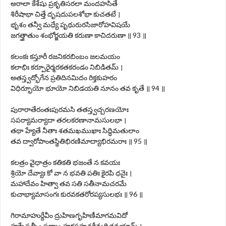
అరాలా కేశేషు ప్రకృతిసరలా మందహసితే
శిరీషాభా చిత్తే దృషదుపలశోభా కుచతటే ।
భృశం తన్వీ మధ్యే పృథురురసిజారోహవిషయే
జగత్త్రాతుం శంభోర్జయతి కరుణా కాచిదరుణా ॥ 93 ॥
కలంకః కస్తూరీ రజనికరబింబం జలమయం
కలాభిః కర్పూరైర్మరకతకరండం నిబిడితమ్ ।
అతస్త్వద్భోగేన ప్రతిదినమిదం రిక్తకుహరం
విధిర్భూయో భూయో నిబిడయతి నూనం తవ కృతే ॥ 94 ॥
పురారాతేరంతఃపురమసి తతస్త్వచ్చరణయోః
సపర్యామర్యాదా తరలకరణానామసులభా ।
తథా హ్యేతే నీతాః శతమఖముఖాః సిద్ధిమతులాం
తవ ద్వారోపాంతస్థితిభిరణిమాద్యాభిరమరాః ॥ 95 ॥
కలత్రం వైధాత్రం కతికతి భజంతే న కవయః
శ్రియో దేవ్యాః కో వా న భవతి పతిః కైరపి ధనైః ।
మహాదేవం హిత్వా తవ సతి సతీనామచరమే
కుచాభ్యామాసంగః కురవకతరోరప్యసులభః ॥ 96 ॥
గిరామాహుర్దేవీం ద్రుహిణగృహిణీమాగమవిదో
హరేః పత్నీం పద్మాం హరసహచరీమద్రితనయామ్ ।