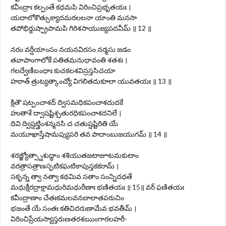
కవీంద్రాః కల్పంతే కథమపి విరించిప్రభృతయః ।
యదాలోకౌత్సుక్యాదమరలలనా యాంతి మనసా
తపోభిర్దుష్ప్రాపామపి గిరిశసాయుజ్యపదవీమ్ ॥ 12 ॥
నరం వర్షీయాంసం నయనవిరసం నర్మసు జడం
తవాపాంగాలోకే పతితమనుధావంతి శతశః ।
గలద్వేణీబంధాః కుచకలశవిస్రస్తసిచయా
హఠాత్ త్రుట్యత్కాంచ్యో విగలితదుకూలా యువతయః ॥ 13 ॥
క్షితౌ షట్పంచాశద్ ద్విసమధికపంచాశదుదకే
హుతాశే ద్వాషష్టిశ్చతురధికపంచాశదనిలే ।
దివి ద్విష్షట్త్రింశన్మనసి చ చతుష్షష్టిరితి యే
మయూఖాస్తేషామప్యుపరి తవ పాదాంబుజయుగమ్ ॥ 14 ॥
శరజ్జ్యోత్స్నాశుద్ధాం శశియుతజటాజూటమకుటాం
వరత్రాసత్రాణస్ఫటికఘటికాపుస్తకకరామ్ ।
సకృన్న త్వా నత్వా కథమివ సతాం సంన్నిదధతే
మధుక్షీరద్రాక్షామధురిమధురీణాః భణితయః ॥ 15॥ వర్ ఫణితయః
కవీంద్రాణాం చేతఃకమలవనబాలాతపరుచిం
భజంతే యే సంతః కతిచిదరుణామేవ భవతీమ్ ।
విరించిప్రేయస్యాస్తరుణతరశ‍ఋంగారలహరీ-