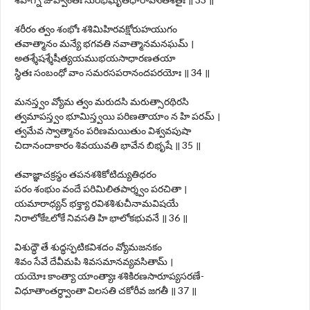
శరీరం త్వం శంభోః శశిమిహిరవక్షోరుహయుగం
తవాత్మానం మన్యే భగవతి నవాత్మానమనఘమ్ ।
అతశ్శేషశ్శేషీత్యయముభయసాధారణతయా
స్థితః సంబంధో వాం సమరసపరానందపరయోః ॥ 34 ॥
మనస్త్వం వ్యోమ త్వం మరుదసి మరుత్సారథిరసి
త్వమాపస్త్వం భూమిస్త్వయి పరిణతాయాం న హి పరమ్ ।
త్వమేవ స్వాత్మానం పరిణమయితుం విశ్వవపుషా
చిదానందాకారం శివయువతి భావేన బిభృషే ॥ 35 ॥
తవాజ్ఞాచక్రస్థం తపనశశికోటిద్యుతిధరం
పరం శంభుం వందే పరిమిలితపార్శ్వం పరచితా ।
యమారాధ్యన్ భక్త్యా రవిశశిశుచీనామవిషయే
నిరాలోకేఽలోకే నివసతి హి భాలోకభువనే ॥ 36 ॥
విశుద్ధౌ తే శుద్ధస్ఫటికవిశదం వ్యోమజనకం
శివం సేవే దేవీమపి శివసమానవ్యవసితామ్ ।
యయోః కాంత్యా యాంత్యాః శశికిరణసారూప్యసరణే-
విధూతాంతర్ధ్వాంతా విలసతి చకోరీవ జగతీ ॥ 37 ॥