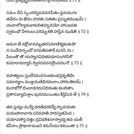
సమం దేవి స్కందద్విపవదనపీతం స్తనయుగం
తవేదం నః ఖేదం హరతు సతతం ప్రస్నుతముఖమ్ ।
యదాలోక్యాశంకాకులితహృదయో హాసజనకః
స్వకుంభౌ హేరంబః పరిమృశతి హస్తేన ఝడితి ॥ 72 ॥
అమూ తే వక్షోజావమృతరసమాణిక్యకుతుపౌ
న సందేహస్పందో నగపతిపతాకే మనసి నః ।
పిబంతౌ తౌ యస్మాదవిదితవధూసంగరసికౌ
కుమారావద్యాపి ద్విరదవదనక్రౌంచదలనౌ ॥ 73 ॥
వహత్యంబ స్తంబేరమదనుజకుంభప్రకృతిభిః
సమారబ్ధాం ముక్తామణిభిరమలాం హారలతికామ్ ।
కుచాభోగో బింబాధరరుచిభిరంతః శబలితాం
ప్రతాపవ్యామిశ్రాం పురదమయితుః కీర్తిమివ తే ॥ 74 ॥
తవ స్తన్యం మన్యే ధరణిధరకన్యే హృదయతః
పయఃపారావారః పరివహతి సారస్వతమివ ।
దయావత్యా దత్తం ద్రవిడశిశురాస్వాద్య తవ యత్
కవీనాం ప్రౌఢానామజని కమనీయః కవయితా ॥ 75 ॥