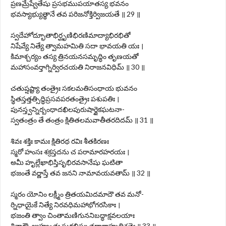
ప్రణమ్రేష్వేతేషు ప్రసభముపయాతస్య భవనం
భవస్యాభ్యుత్థానే తవ పరిజనోక్తిర్విజయతే ॥ 29 ॥
స్వదేహోద్భూతాభిర్ఘృణిభిరణిమాద్యాభిరభితో
నిషేవ్యే నిత్యే త్వామహమితి సదా భావయతి యః ।
కిమాశ్చర్యం తస్య త్రినయనసమృద్ధిం తృణయతో
మహాసంవర్తాగ్నిర్విరచయతి నిరాజనవిధిమ్ ॥ 30 ॥
చతుష్షష్ట్యా తంత్రైః సకలమతిసంధాయ భువనం
స్థితస్తత్తత్సిద్ధిప్రసవపరతంత్రైః పశుపతిః ।
పునస్త్వన్నిర్బంధాదఖిలపురుషార్థైకఘటనా-
స్వతంత్రం తే తంత్రం క్షితితలమవాతీతరదిదమ్ ॥ 31 ॥
శివః శక్తిః కామః క్షితిరథ రవిః శీతకిరణః
స్మరో హంసః శక్రస్తదను చ పరామారహరయః ।
అమీ హృల్లేఖాభిస్తిసృభిరవసానేషు ఘటితా
భజంతే వర్ణాస్తే తవ జనని నామావయవతామ్ ॥ 32 ॥
స్మరం యోనిం లక్ష్మీం త్రితయమిదమాదౌ తవ మనో-
ర్నిధాయైకే నిత్యే నిరవధిమహాభోగరసికాః ।
భజంతి త్వాం చింతామణిగుననిబద్ధాక్షవలయాః
శివాగ్నౌ జుహ్వంతః సురభిఘృతధారాహుతిశతైః ॥ 33 ॥