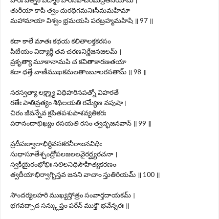
తురీయా కాపి త్వం దురధిగమనిఃసీమమహిమా
మహామాయా విశ్వం భ్రమయసి పరబ్రహ్మమహిషి ॥ 97 ॥
కదా కాలే మాతః కథయ కలితాలక్తకరసం
పిబేయం విద్యార్థీ తవ చరణనిర్ణేజనజలమ్ ।
ప్రకృత్యా మూకానామపి చ కవితాకారణతయా
కదా ధత్తే వాణీముఖకమలతాంబూలరసతామ్ ॥ 98 ॥
సరస్వత్యా లక్ష్మ్యా విధిహరిసపత్నో విహరతే
రతేః పాతివ్రత్యం శిథిలయతి రమ్యేణ వపుషా ।
చిరం జీవన్నేవ క్షపితపశుపాశవ్యతికరః
పరానందాభిఖ్యం రసయతి రసం త్వద్భజనవాన్ ॥ 99 ॥
ప్రదీపజ్వాలాభిర్దివసకరనీరాజనవిధిః
సుధాసూతేశ్చంద్రోపలజలలవైరర్ఘ్యరచనా ।
స్వకీయైరంభోభిః సలిలనిధిసౌహిత్యకరణం
త్వదీయాభిర్వాగ్భిస్తవ జనని వాచాం స్తుతిరియమ్ ॥ 100 ॥
సౌందర్యలహరి ముఖ్యస్తోత్రం సంవార్తదాయకమ్ ।
భగవద్పాద సన్క్లుప్తం పఠేన్ ముక్తౌ భవేన్నరః ॥