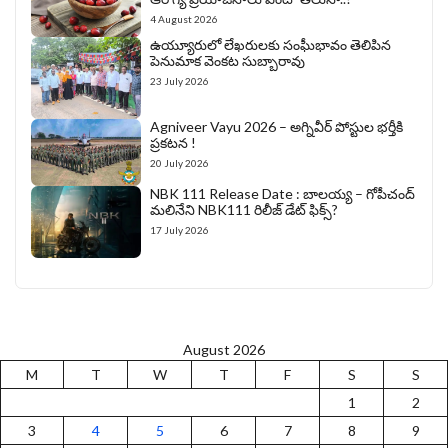
4 August 2026
ఉయ్యూరులో లేఖరులకు సంఘీభావం తెలిపిన
పెనుమాక వెంకట సుబ్బారావు
23 July 2026
Agniveer Vayu 2026 – అగ్నివీర్‌ పోస్టుల భర్తీకి
ప్రకటన !
20 July 2026
NBK 111 Release Date : బాలయ్య – గోపీచంద్
మలినేని NBK111 రిలీజ్ డేట్ ఫిక్స్?
17 July 2026
August 2026
M
T
W
T
F
S
S
1
2
3
4
5
6
7
8
9