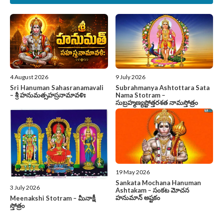
4 August 2026
9 July 2026
Sri Hanuman Sahasranamavali
Subrahmanya Ashtottara Sata
– శ్రీ హనుమత్సహస్రనామావళిః
Nama Stotram –
సుబ్రహ్మణ్యష్టోత్తరశత నామస్తోత్రం
19 May 2026
Sankata Mochana Hanuman
3 July 2026
Ashtakam – సంకట మోచన
హనుమాన్ అష్టకం
Meenakshi Stotram – మీనాక్షీ
స్తోత్రం