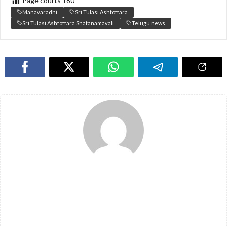
Page courts
180
Manavaradhi
Sri Tulasi Ashtottara
Sri Tulasi Ashtottara Shatanamavali
Telugu news