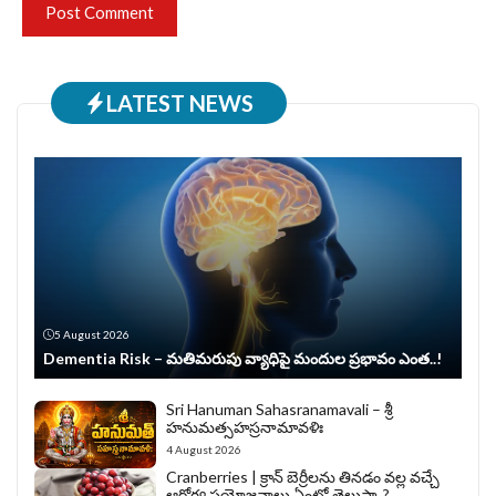
LATEST NEWS
5 August 2026
Dementia Risk – మతిమరుపు వ్యాధిపై మందుల ప్రభావం ఎంత..!
Sri Hanuman Sahasranamavali – శ్రీ
హనుమత్సహస్రనామావళిః
4 August 2026
Cranberries | క్రాన్ బెర్రీల‌ను తిన‌డం వ‌ల్ల వచ్చే
ఆరోగ్య ప్రయోజనాలు ఏంటో తెలుసా..?