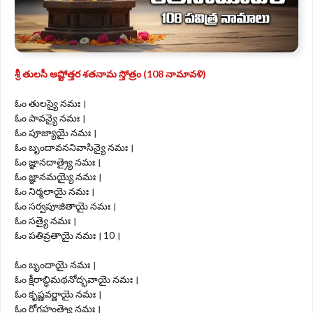
శ్రీ తులసీ అష్టోత్తర శతనామ స్తోత్రం (108 నామావళి)
ఓం తులస్యై నమః ।
ఓం పావన్యై నమః ।
ఓం పూజ్యాయై నమః ।
ఓం బృందావననివాసిన్యై నమః ।
ఓం జ్ఞానదాత్ర్యై నమః ।
ఓం జ్ఞానమయ్యై నమః ।
ఓం నిర్మలాయై నమః ।
ఓం సర్వపూజితాయై నమః ।
ఓం సత్యై నమః ।
ఓం పతివ్రతాయై నమః । 10 ।
ఓం బృందాయై నమః ।
ఓం క్షీరాబ్ధిమథనోద్భవాయై నమః ।
ఓం కృష్ణవర్ణాయై నమః ।
ఓం రోగహంత్ర్యై నమః ।