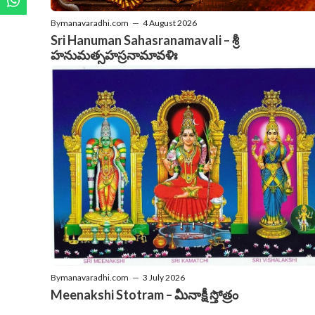
By
manavaradhi.com
—
4 August 2026
Sri Hanuman Sahasranamavali – శ్రీ
హనుమత్సహస్రనామావళిః
By
manavaradhi.com
—
3 July 2026
Meenakshi Stotram – మీనాక్షీ స్తోత్రం