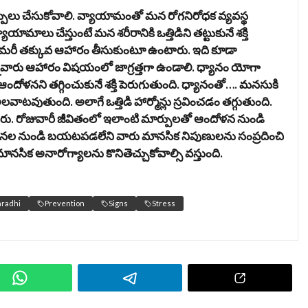
ర్పులు చేసుకోవాలి. వ్యాయామంతో మ‌న రోగ‌నిరోధ‌క వ్య‌వ‌స్థ
ాయామాలు చేస్తుంటే మ‌న శ‌రీరానికి ఒత్తిడిని త‌ట్టుకునే శ‌క్తి
దా మ‌రీ త‌క్కువ ఆహారం తీసుకుంటూ ఉంటారు. ఇది కూడా
న‌వారు ఆహారం విషయంలో జాగ్ర‌త్త‌గా ఉండాలి. ధ్యానం యోగా
ందోళ‌న‌ని త‌గ్గించుకునే శ‌క్తి పెరుగుతుంది. ధ్యానంతో…. మ‌న‌సుకి
ల‌వాట‌వుతుంది. అలాగే ఒత్తిడి హార్మోన్లు స్ర‌వించ‌డం త‌గ్గుతుంది.
ుతారు. రోజువారీ జీవితంలో ఇలాంటి మార్పుల‌తో ఆందోళ‌న‌ నుండి
‌ల‌ నుండి బ‌య‌ట‌ప‌డ‌లేని వారు మాన‌సిక నిపుణుల‌ను సంప్ర‌దించి
మాన‌సిక అనారోగ్యాల‌ను కొనితెచ్చుకోవాల్సి వ‌స్తుంది.
radhi
Prevention
Signs
Stress