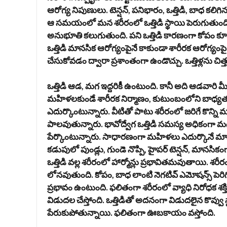
ఆరోగ్య నిపుణులు. టెన్షన్, పనిభారం, ఒత్తిడి, బాధ కలిగిన
ఆ సమయంలో మన శరీరంలో ఒత్తిడి స్థాయి పెరుగుతుంది
అనుభూతి కలుగుతుంది. పని ఒత్తిడి కారణంగా కోపం కూడ
ఒత్తిడి మానసిక ఆరోగ్యంపైనే కాకుండా శారీరక ఆరోగ్యంపై
చేసుకోవ‌డం ద్వారా ప్ర‌శాంతంగా ఉండొచ్చు. ఒత్తిళ్ల‌ను 
ఒత్తిడి ఆడ, మగ ఇద్దరికీ ఉంటుంది. కానీ అది ఆడవారి 
మహిళలకుండే శారీరక నిర్మాణం, కుటుంబంలోని బాధ్య
ఎదుర్కొంటున్నారు. వీటితో పాటు శరీరంలో జరిగే కొన్న
పాలవుతున్నారు. భావోద్వేగ ఒత్తిడి సమస్య అధికంగా 
పేర్కొంటున్నారు. సాధారణంగా మహిళలు ఎదుర్కొనే మానస
కడుపులో పుండ్లు, గుండె నొప్పి, హైపర్‌ టెన్షన్‌, మాన
ఒత్తిడి వల్ల శరీరంలో హార్మోన్లు ప్రభావితమవుతాయి. శరీ
లోనవుతుంది. కోపం, బాధ లాంటి నెగటివ్‌ ఎమోషన్స్‌ పెరిగి
ప్రభావం ఉంటుంది. ఫలితంగా శరీరంలో వ్యాధి నిరోధక శక్తి 
విడుద‌ల చేస్తోంది. ఒత్తిడితో అద‌నంగా విడుద‌లైన కొవ్వు 
పేరుకుపోతున్నాయి. ఫ‌లితంగా ఊబ‌కాయం వ‌స్తోంది.