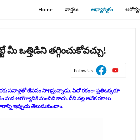
Home
వార్తలు
ఆధ్యాత్మికం
ఆరోగ్య
్టే మీ ఒత్తిడిని తగ్గించుకోవచ్చు!
Follow Us
రకు సవాళ్లతో జీవనం సాగిస్తున్నాడు. ఏదో రకంగా ప్రతిఒక్కరూ
 మన ఆరోగ్యానికి మంచిది కాదు. దీని వల్ల అనేక రకాలు
రాన్ని ఇప్పుడు తెలుసుకుందాం.