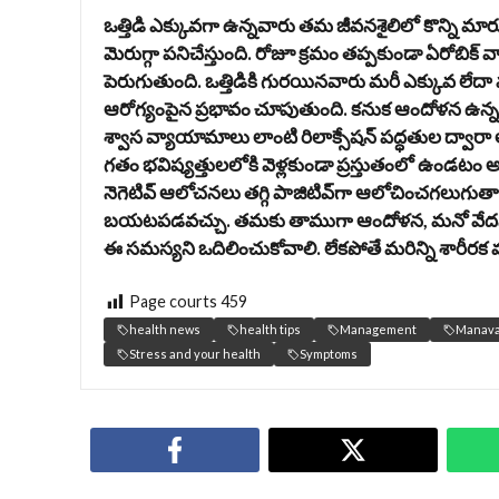
ఒత్తిడి ఎక్కువ‌గా ఉన్న‌వారు త‌మ జీవ‌న‌శైలిలో కొన్ని మా
మెరుగ్గా ప‌నిచేస్తుంది. రోజూ క్ర‌మం త‌ప్ప‌కుండా ఏరోబిక్ వ్య
పెరుగుతుంది. ఒత్తిడికి గురయిన‌వారు మ‌రీ ఎక్కువ లే
ఆరోగ్యంపైన‌ ప్ర‌భావం చూపుతుంది. క‌నుక ఆందోళ‌న ఉన్
శ్వాస వ్యాయామాలు లాంటి రిలాక్సేష‌న్ ప‌ద్ధ‌తుల ద్వారా ఆ
గ‌తం భ‌విష్య‌త్తుల‌లోకి వెళ్ల‌కుండా ప్ర‌స్తుతంలో ఉండ‌టం అ
నెగెటివ్ ఆలోచ‌న‌లు త‌గ్గి పాజిటివ్‌గా ఆలోచించ‌గ‌లుగ
బ‌య‌ట‌ప‌డ‌వ‌చ్చు. త‌మ‌కు తాముగా ఆందోళ‌న, మ‌నో వేద‌న
ఈ స‌మస్య‌ని ఒదిలించుకోవాలి. లేక‌పోతే మ‌రిన్ని శారీర‌క 
Page courts
459
health news
health tips
Management
Manava
Stress and your health
Symptoms