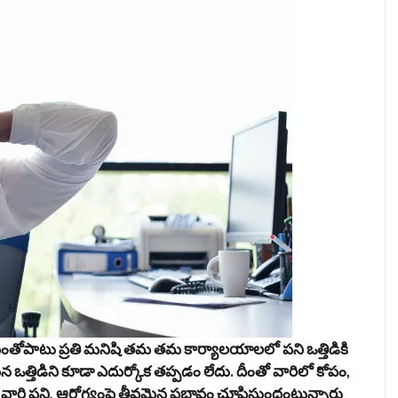
ంతోపాటు ప్రతి మనిషి తమ తమ కార్యాలయాలలో పని ఒత్తిడికి
ఒత్తిడిని కూడా ఎదుర్కోక తప్పడం లేదు. దీంతో వారిలో కోపం,
రి పని, ఆరోగ్యంపై తీవ్రమైన ప్రభావం చూపిస్తుందంటున్నారు