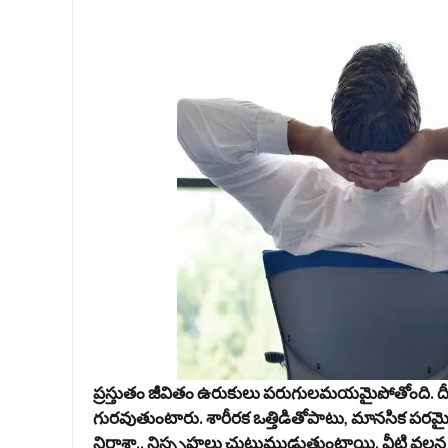
ప్రస్తుతం జీవితం ఉరుకులు పరుగులమయమైపోతోంది. దీ
గురవుతుంటారు. శారీరక ఒత్తిడితోపాటు, మానసిక పరమైన 
నిరాశా.. నిస్పృహలు చుట్టుముడుతుంటాయి. వీటి వలన వా