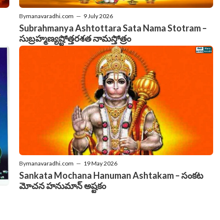
By
manavaradhi.com
—
9 July 2026
Subrahmanya Ashtottara Sata Nama Stotram –
సుబ్రహ్మణ్యష్టోత్తరశత నామస్తోత్రం
By
manavaradhi.com
—
19 May 2026
Sankata Mochana Hanuman Ashtakam – సంకట
మోచన హనుమాన్ అష్టకం