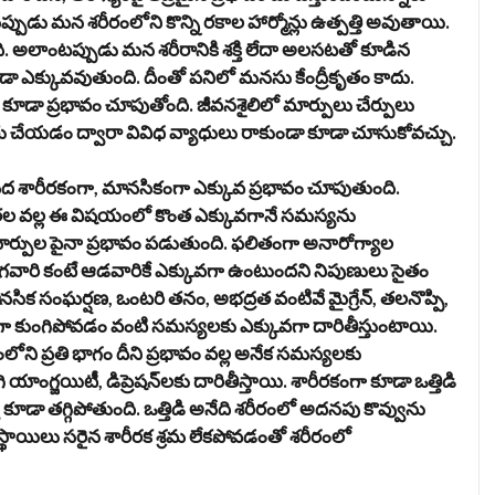
ప్పుడు మన శరీరంలోని కొన్ని ర‌కాల‌ హార్మోన్లు ఉత్పత్తి అవుతాయి.
. అలాంటప్పుడు మన శరీరానికి శక్తి లేదా అలసటతో కూడిన
ా ఎక్కువవుతుంది. దీంతో పనిలో మనసు కేంద్రీకృతం కాదు.
 కూడా ప్రభావం చూపుతోంది. జీవ‌న‌శైలిలో మార్పులు చేర్పులు
చిత్తు చేయ‌డం ద్వారా వివిధ వ్యాధులు రాకుండా కూడా చూసుకోవచ్చు.
మీద శారీరకంగా, మానసికంగా ఎక్కువ ప్రభావం చూపుతుంది.
తల వల్ల ఈ విషయంలో కొంత ఎక్కువగానే సమస్యను
ి మార్పుల పైనా ప్రభావం పడుతుంది. ఫలితంగా అనారోగ్యాల
మగవారి కంటే ఆడవారికే ఎక్కువగా ఉంటుందని నిపుణులు సైతం
ిక సంఘర్షణ, ఒంటరి తనం, అభద్రత వంటివే మైగ్రేన్‌, తలనొప్పి,
సికంగా కుంగిపోవడం వంటి సమస్యలకు ఎక్కువగా దారితీస్తుంటాయి.
రంలోని ప్రతి భాగం దీని ప్రభావం వల్ల అనేక సమస్యలకు
 యాంగ్జయిటీ, డిప్రెషన్‌లకు దారితీస్తాయి. శారీరకంగా కూడా ఒత్తిడి
కూడా తగ్గిపోతుంది. ఒత్తిడి అనేది శ‌రీరంలో అద‌న‌పు కొవ్వును
స్థాయిలు స‌రైన శారీర‌క శ్ర‌మ లేక‌పోవ‌డంతో శ‌రీరంలో