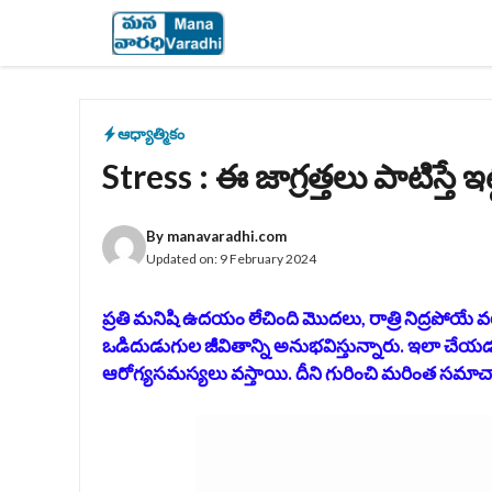
Skip
to
content
ఆధ్యాత్మికం
Stress : ఈ జాగ్రత్తలు పాటిస్తే ఇట
By
manavaradhi.com
Updated on:
9 February 2024
ప్రతి మనిషి ఉదయం లేచింది మొదలు, రాత్రి నిద్రపోయే వ
ఒడిదుడుగుల జీవితాన్ని అనుభవిస్తున్నారు. ఇలా చేయడం
ఆరోగ్యసమస్యలు వస్తాయి. దీని గురించి మరింత సమాచా