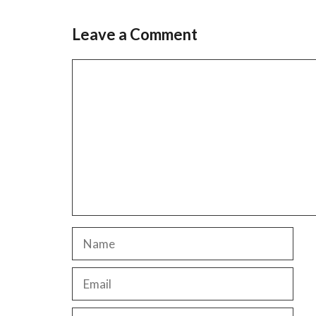
Leave a Comment
Comment
Name
Email
Website