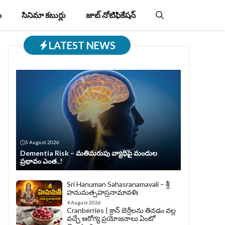
ం
సినిమా కబుర్లు
జాబ్‌ నోటిఫికేషన్‌
LATEST NEWS
5 August 2026
Dementia Risk – మతిమరుపు వ్యాధిపై మందుల
ప్రభావం ఎంత..!
Sri Hanuman Sahasranamavali – శ్రీ
హనుమత్సహస్రనామావళిః
4 August 2026
Cranberries | క్రాన్ బెర్రీల‌ను తిన‌డం వ‌ల్ల
వచ్చే ఆరోగ్య ప్రయోజనాలు ఏంటో