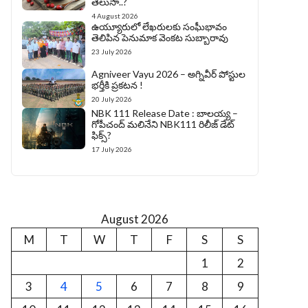
తెలుసా..?
4 August 2026
ఉయ్యూరులో లేఖరులకు సంఘీభావం
తెలిపిన పెనుమాక వెంకట సుబ్బారావు
23 July 2026
Agniveer Vayu 2026 – అగ్నివీర్‌ పోస్టుల
భర్తీకి ప్రకటన !
20 July 2026
NBK 111 Release Date : బాలయ్య –
గోపీచంద్ మలినేని NBK111 రిలీజ్ డేట్
ఫిక్స్?
17 July 2026
August 2026
M
T
W
T
F
S
S
1
2
3
4
5
6
7
8
9