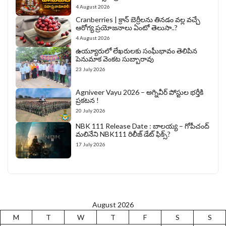
4 August 2026
Cranberries | క్రాన్ బెర్రీల‌ను తిన‌డం వ‌ల్ల వచ్చే
ఆరోగ్య ప్రయోజనాలు ఏంటో తెలుసా..?
4 August 2026
ఉయ్యూరులో లేఖరులకు సంఘీభావం తెలిపిన
పెనుమాక వెంకట సుబ్బారావు
23 July 2026
Agniveer Vayu 2026 – అగ్నివీర్‌ పోస్టుల భర్తీకి
ప్రకటన !
20 July 2026
NBK 111 Release Date : బాలయ్య – గోపీచంద్
మలినేని NBK111 రిలీజ్ డేట్ ఫిక్స్?
17 July 2026
August 2026
M
T
W
T
F
S
S