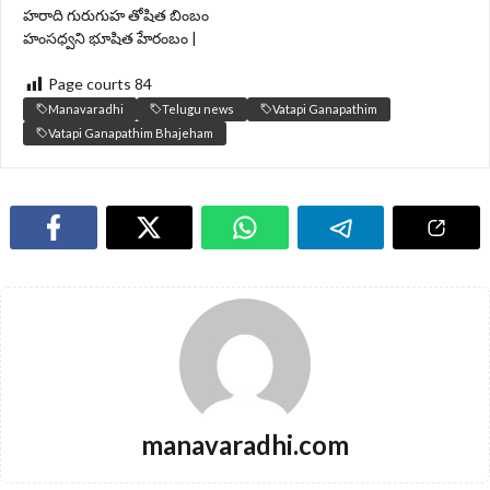
హరాది గురుగుహ తోషిత బింబం
హంసధ్వని భూషిత హేరంబం |
Page courts
84
Manavaradhi
Telugu news
Vatapi Ganapathim
Vatapi Ganapathim Bhajeham
manavaradhi.com