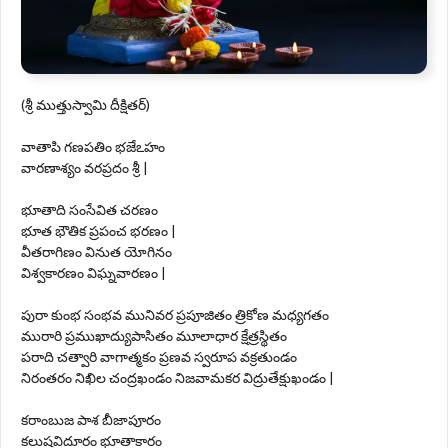
(శ్రీ ముత్తుస్వామి దీక్షితర్)
వాతాపి గణపతిం భజేఽహం
వారణాశ్యం వరప్రదం శ్రీ |
భూతాది సంసేవిత చరణం
భూత భౌతిక ప్రపంచ భరణం |
వీతరాగిణం వినుత యోగినం
విశ్వకారణం విఘ్నవారణం |
పురా కుంభ సంభవ మునివర ప్రపూజితం త్రికోణ మధ్యగతం
మురారి ప్రముఖాద్యుపాసితం మూలాధార క్షేత్రస్థితం
పరాది చత్వారి వాగాత్మకం ప్రణవ స్వరూప వక్రతుండం
నిరంతరం నిఖిల చంద్రఖండం నిజవామకర విద్రుతేక్షుఖండం |
కరాంబుజ పాశ బీజాపూరం
కలుషవిదూరం భూతాకారం