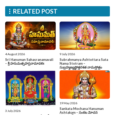
RELATED POST
4 August 2026
9 July 2026
Sri Hanuman Sahasranamavali
Subrahmanya Ashtottara Sata
– శ్రీ హనుమత్సహస్రనామావళిః
Nama Stotram –
సుబ్రహ్మణ్యష్టోత్తరశత నామస్తోత్రం
19 May 2026
Sankata Mochana Hanuman
3 July 2026
Ashtakam – సంకట మోచన