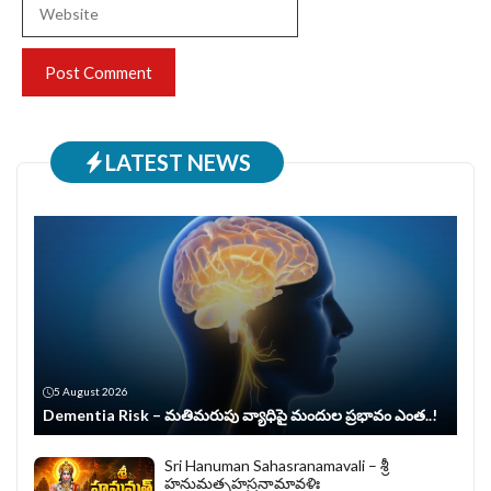
Website
LATEST NEWS
5 August 2026
Dementia Risk – మతిమరుపు వ్యాధిపై మందుల ప్రభావం ఎంత..!
Sri Hanuman Sahasranamavali – శ్రీ
హనుమత్సహస్రనామావళిః