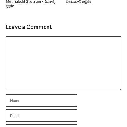
హనుమాన్ అష్టకం
Meenakshi Stotram – మీనాక్షీ
స్తోత్రం
Leave a Comment
Comment
Name
Email