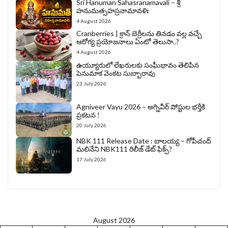
Sri Hanuman Sahasranamavali – శ్రీ
హనుమత్సహస్రనామావళిః
4 August 2026
Cranberries | క్రాన్ బెర్రీల‌ను తిన‌డం వ‌ల్ల వచ్చే
ఆరోగ్య ప్రయోజనాలు ఏంటో తెలుసా..?
4 August 2026
ఉయ్యూరులో లేఖరులకు సంఘీభావం తెలిపిన
పెనుమాక వెంకట సుబ్బారావు
23 July 2026
Agniveer Vayu 2026 – అగ్నివీర్‌ పోస్టుల భర్తీకి
ప్రకటన !
20 July 2026
NBK 111 Release Date : బాలయ్య – గోపీచంద్
మలినేని NBK111 రిలీజ్ డేట్ ఫిక్స్?
17 July 2026
August 2026