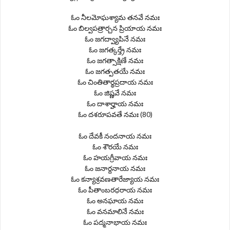
ఓం నీలమోఘశ్యామ తనవే నమః
ఓం బిల్వపత్రార్చన ప్రియాయ నమః
ఓం జగద్వ్యాపినే నమః
ఓం జగత్కర్త్రే నమః
ఓం జగత్సాక్షిణే నమః
ఓం జగత్పతయే నమః
ఓం చింతితార్థప్రదాయ నమః
ఓం జిష్ణవే నమః
ఓం దాశార్హాయ నమః
ఓం దశరూపవతే నమః (80)
ఓం దేవకీ నందనాయ నమః
ఓం శౌరయే నమః
ఓం హయగ్రీవాయ నమః
ఓం జనార్దనాయ నమః
ఓం కన్యాశ్రవణతారేజ్యాయ నమః
ఓం పీతాంబరధరాయ నమః
ఓం అనఘాయ నమః
ఓం వనమాలినే నమః
ఓం పద్మనాభాయ నమః