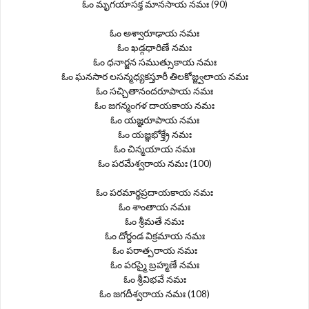
ఓం మృగయాసక్త మానసాయ నమః (90)
ఓం అశ్వారూఢాయ నమః
ఓం ఖడ్గధారిణే నమః
ఓం ధనార్జన సముత్సుకాయ నమః
ఓం ఘనసార లసన్మధ్యకస్తూరీ తిలకోజ్జ్వలాయ నమః
ఓం సచ్చితానందరూపాయ నమః
ఓం జగన్మంగళ దాయకాయ నమః
ఓం యజ్ఞరూపాయ నమః
ఓం యజ్ఞభోక్త్రే నమః
ఓం చిన్మయాయ నమః
ఓం పరమేశ్వరాయ నమః (100)
ఓం పరమార్థప్రదాయకాయ నమః
ఓం శాంతాయ నమః
ఓం శ్రీమతే నమః
ఓం దోర్దండ విక్రమాయ నమః
ఓం పరాత్పరాయ నమః
ఓం పరస్మై బ్రహ్మణే నమః
ఓం శ్రీవిభవే నమః
ఓం జగదీశ్వరాయ నమః (108)