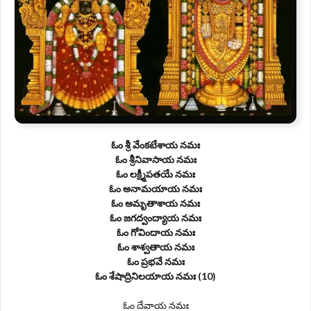
ఓం శ్రీ వేంకటేశాయ నమః
ఓం శ్రీనివాసాయ నమః
ఓం లక్ష్మీపతయే నమః
ఓం అనామయాయ నమః
ఓం అమృతాశాయ నమః
ఓం జగద్వంద్యాయ నమః
ఓం గోవిందాయ నమః
ఓం శాశ్వతాయ నమః
ఓం ప్రభవే నమః
ఓం శేషాద్రినిలయాయ నమః (10)
ఓం దేవాయ నమః