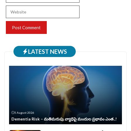
Website
LATEST NEWS
5 August 2026
Dementia Risk – మతిమరుపు వ్యాధిపై మందుల ప్రభావం ఎంత..!