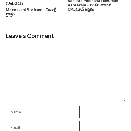
Sankata Mochana Hanuman
3 July 2026
Ashtakam – సంకట మోచన
హనుమాన్ అష్టకం
Meenakshi Stotram – మీనాక్షీ
స్తోత్రం
Leave a Comment
Comment
Name
Email