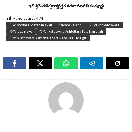
ఇతి శ్రీవేంకటేశ్వరాష్టోత్తర శతనామావళిః సంపూర్ణః
Page courts
474
Ashtottara Shatanamavali
Manavaradhi
Sri Venkateswara
Telugu news
Venkateswara Ashtottara Sata Namavali
Venkateswara Ashtottara Sata Namavali - Telugu