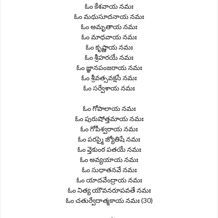
ఓం కేశవాయ నమః
ఓం మధుసూదనాయ నమః
ఓం అమృతాయ నమః
ఓం మాధవాయ నమః
ఓం కృష్ణాయ నమః
ఓం శ్రీహరయే నమః
ఓం జ్ఞానపంజరాయ నమః
ఓం శ్రీవత్సవక్షసే నమః
ఓం సర్వేశాయ నమః
ఓం గోపాలాయ నమః
ఓం పురుషోత్తమాయ నమః
ఓం గోపీశ్వరాయ నమః
ఓం పరస్మై జ్యోతిషే నమః
ఓం వ్తెకుంఠ పతయే నమః
ఓం అవ్యయాయ నమః
ఓం సుధాతనవే నమః
ఓం యాదవేంద్రాయ నమః
ఓం నిత్య యౌవనరూపవతే నమః
ఓం చతుర్వేదాత్మకాయ నమః (30)