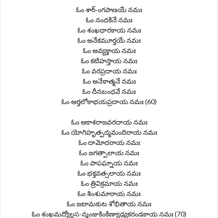
ఓం శార్-ంగపాణయే నమః
ఓం నందకినే నమః
ఓం శంఖధారకాయ నమః
ఓం అనేకమూర్తయే నమః
ఓం అవ్యక్తాయ నమః
ఓం కటిహస్తాయ నమః
ఓం వరప్రదాయ నమః
ఓం అనేకాత్మనే నమః
ఓం దీనబంధవే నమః
ఓం ఆర్తలోకాభయప్రదాయ నమః (60)
ఓం ఆకాశరాజవరదాయ నమః
ఓం యోగిహృత్పద్మమందిరాయ నమః
ఓం దామోదరాయ నమః
ఓం జగత్పాలాయ నమః
ఓం పాపఘ్నాయ నమః
ఓం భక్తవత్సలాయ నమః
ఓం త్రివిక్రమాయ నమః
ఓం శింశుమారాయ నమః
ఓం జటామకుట శోభితాయ నమః
ఓం శంఖమద్యోల్లస-న్మంజుకింకిణ్యాఢ్యకరండకాయ నమః (70)