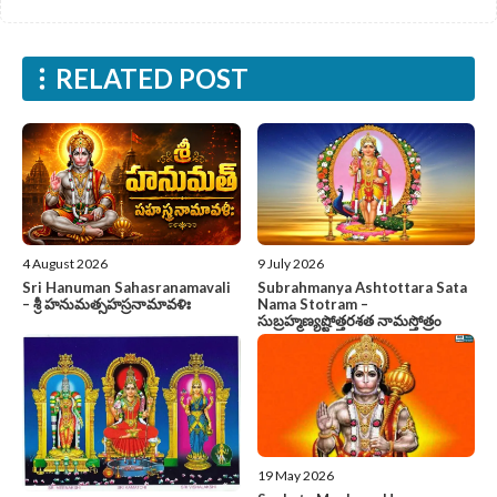
RELATED POST
4 August 2026
9 July 2026
Sri Hanuman Sahasranamavali
Subrahmanya Ashtottara Sata
– శ్రీ హనుమత్సహస్రనామావళిః
Nama Stotram –
సుబ్రహ్మణ్యష్టోత్తరశత నామస్తోత్రం
19 May 2026