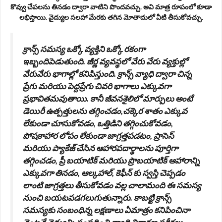
కొవ్వు చేపలను తినడం ద్వారా వాటిని పొందవచ్చు. అవి మాత్ర రూపంలో కూడా
లభిస్తాయి. వైద్యుల సలహా మేరకు తగిన మోతాదులో వీటి తీసుకోవచ్చు.
క్రాన్స్ సమస్య ఒక్కో వ్యక్తిని ఒక్కో రకంగా
ఇబ్బందిపెడుతుంది. జీర్ణ వ్యవస్థలో వేరు వేరు వ్యక్తుల్లో
వేరువేరు భాగాల్లో కనిపిస్తుంది. క్రాన్స్ వ్యాధి ద్వారా చిన్న
ప్రేగు మరియు పెద్దప్రేగు చివరి భాగాలు ఎక్కువగా
ప్రభావితమవుతాయి. కానీ జీవనశైలిలో మార్పులు అంటే
డెయిరీ ఉత్పత్తులను తగ్గించడం,చక్కెర శాతం ఎక్కువ
లేకుండా చూసుకోవడం, ఒత్తిడిని తగ్గించుకోవడం,
పోషకాహార లోపం లేకుండా జాగ్రత్తపడటం, ప్రాసెస్
మరియు ప్యాకేజ్ చేసిన ఆహారపదార్థాలను పూర్తిగా
తగ్గించడం, ప్రీ బయాటిక్ మరియు ప్రొబయాటిక్ ఆహారాన్ని
ఎక్కువగా తినడం, ఆల్కహాల్, కెఫీన్ కు స్వస్తి చెప్పడం
లాంటి జాగ్రత్తలు తీసుకోవడం వల్ల చాలామంది ఈ సమస్య
నుంచి బయటపడగలుగుతున్నారు. కాబట్టి క్రాన్స్
సమస్యకు సంబంధిన్న లక్షణాలు ఏమాత్రం కనిపించినా