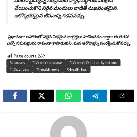
వెంటనే వైద్యున్ని సంప్రదించి వ్యాధి నిర్ధారణ పరీక్షలు
చేయించుకొని సరైన మందులు వాడితే సుఖవంతమైన ,
ఆరోగ్యకరమైన జీవనాన్ని గడపవచ్చు.
ప్రధానంగా ఆహారంలో సరైన విధమైన జాగ్రత్తలు పాటించడం ద్వారా ఈ తరహా
ఎన్నో సమస్యలను రాకుండా కాపాడుకుని, మన ఆరోగ్యాన్ని సంరక్షించుకోవచ్చు.
Page courts
269
causes
Crohn's disease
Crohn's Disease: Symptoms
Diagnosis
health news
health tips