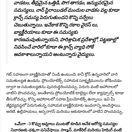
వాడటం, తీవ్రమైన ఒత్తిడి, పొగ తాగడం, జన్యుపరమైన
సమస్యలు, నాన్ స్టిరాయిడల్ మందుల వాడకం వల్ల కూడా
క్రాన్స్ సమస్య పెరుగుతుందని కొన్ని సర్వేలు
చెబుతున్నాయి. ఇవేకాక కొన్ని రకాల వైరస్ లు,
బ్యాక్టీరియాలు కూడా ఈ సమస్యకు
కారణమవుతున్నాయని, పారిశ్రామిక ప్రదేశాల్లో, పట్టణాల్లో
నివసించే వారిలో కూడా ఈ క్రాన్స్ వ్యాధి సోకే
అవకాశాలున్నాయని అంటున్నారు వైద్యులు.
గట్ సహజంగా బ్యాక్టీరియాతో నిండి ఉంటుంది, కానీ క్రోన్ ఉన్నవారిలో వారి
సమతుల్యత ఉండదు. ప్రోబయోటిక్స్ సహాయక సూక్ష్మక్రిములను జోడించడం
ద్వారా ఆ సమతుల్యతను పునరుద్ధరించవచ్చు. పెరుగు వంటి ఆహారాలలో
వాటిని పొందవచ్చు. అంతేకాదు ప్రోబయోటిక్ టాబ్లెట్లు లేదా క్యాప్సూల్స్ కూడా
తీసుకోవచ్చు. కొన్ని ఆహారాలలో సహజ ప్రీబయోటిక్స్ ఉన్నాయి. ఇవి మీ
జీర్ణవ్యవస్థలో పెరుగుతున్న సహాయక బ్యాక్టీరియాకు ఇంధనాన్ని అందిస్తాయి.
అరటి, ఉల్లిపాయలు, ఆస్పరాగస్ మరియు ఆకుకూరలలో వాటిని పొందవచ్చు.
ఒమేగా -3 కొవ్వు ఆమ్లాలు మంటతో కూడిన అనేక ఆరోగ్య సమస్యల
నివారణకు చక్కగా పనిచేస్తాయి. సాల్మన్, మాకేరెల్ మరియు హెర్రింగ్ వంటి