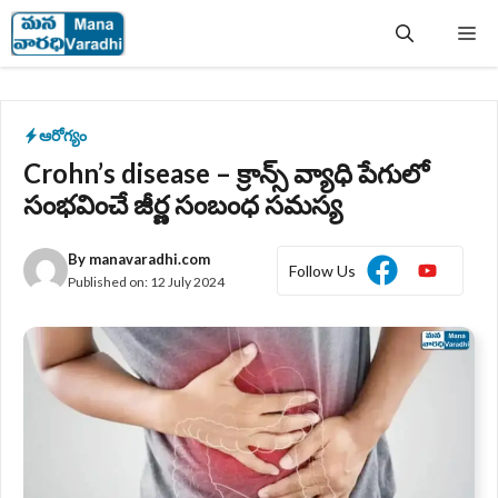
Skip
Me
to
content
ఆరోగ్యం
Crohn’s disease – క్రాన్స్ వ్యాధి పేగులో
సంభవించే జీర్ణ సంబంధ సమస్య
By
manavaradhi.com
Follow Us
Published on:
12 July 2024