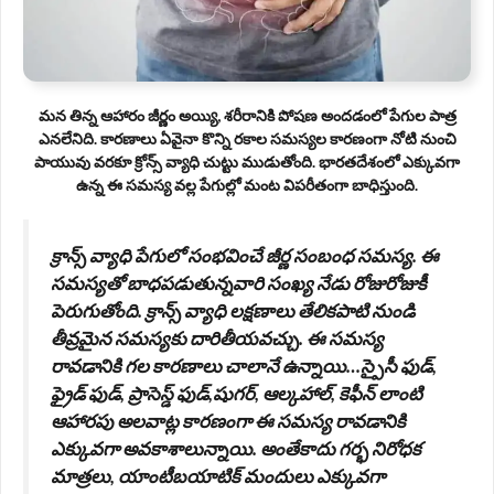
మన తిన్న ఆహారం జీర్ణం అయ్యి, శరీరానికి పోషణ అందడంలో పేగుల పాత్ర
ఎనలేనిది. కారణాలు ఏవైనా కొన్ని రకాల సమస్యల కారణంగా నోటి నుంచి
పాయువు వరకూ క్రోన్స్ వ్యాధి చుట్టు ముడుతోంది. భారతదేశంలో ఎక్కువగా
ఉన్న ఈ సమస్య వల్ల పేగుల్లో మంట విపరీతంగా బాధిస్తుంది.
క్రాన్స్ వ్యాధి పేగులో సంభవించే జీర్ణ సంబంధ సమస్య. ఈ
సమస్యతో బాధపడుతున్నవారి సంఖ్య నేడు రోజురోజుకీ
పెరుగుతోంది. క్రాన్స్ వ్యాధి లక్షణాలు తేలికపాటి నుండి
తీవ్రమైన సమస్యకు దారితీయవచ్చు. ఈ సమస్య
రావడానికి గల కారణాలు చాలానే ఉన్నాయి…స్పైసీ ఫుడ్,
ఫ్రైడ్ ఫుడ్, ప్రాసెస్డ్ ఫుడ్,షుగర్, ఆల్కహాల్, కెఫీన్ లాంటి
ఆహారపు అలవాట్ల కారణంగా ఈ సమస్య రావడానికి
ఎక్కువగా అవకాశాలున్నాయి. అంతేకాదు గర్భ నిరోధక
మాత్రలు, యాంటీబయాటిక్ మందులు ఎక్కువగా