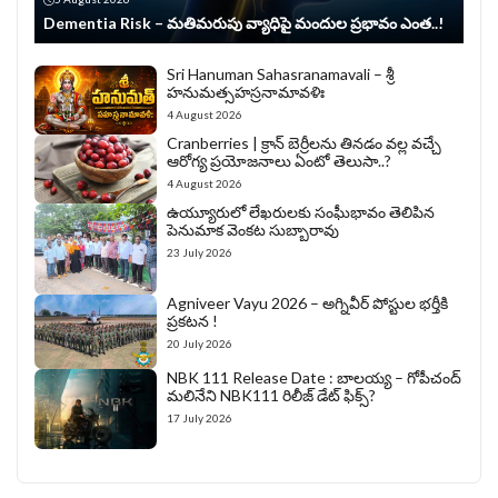
Dementia Risk – మతిమరుపు వ్యాధిపై మందుల ప్రభావం ఎంత..!
Sri Hanuman Sahasranamavali – శ్రీ
హనుమత్సహస్రనామావళిః
4 August 2026
Cranberries | క్రాన్ బెర్రీల‌ను తిన‌డం వ‌ల్ల వచ్చే
ఆరోగ్య ప్రయోజనాలు ఏంటో తెలుసా..?
4 August 2026
ఉయ్యూరులో లేఖరులకు సంఘీభావం తెలిపిన
పెనుమాక వెంకట సుబ్బారావు
23 July 2026
Agniveer Vayu 2026 – అగ్నివీర్‌ పోస్టుల భర్తీకి
ప్రకటన !
20 July 2026
NBK 111 Release Date : బాలయ్య – గోపీచంద్
మలినేని NBK111 రిలీజ్ డేట్ ఫిక్స్?
17 July 2026