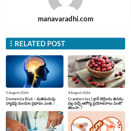
manavaradhi.com
RELATED POST
5 August 2026
4 August 2026
Dementia Risk – మతిమరుపు
Cranberries | క్రాన్ బెర్రీల‌ను తిన‌డం
వ్యాధిపై మందుల ప్రభావం ఎంత..!
వ‌ల్ల వచ్చే ఆరోగ్య ప్రయోజనాలు ఏంటో
తెలుసా..?