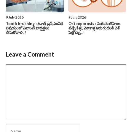
9 July 2026
9 July 2026
Tooth brushing : టూత్ బ్రష్ ఎంపిక
Osteoporosis : వయసుతోపాటు
విషయంలో ఎలాంటి జాగ్రత్తలు
వచ్చే కీళ్లు, మోకాళ్ల అరుగుదలకి చెక్
తీసుకోవాలి..!
పెట్టొచ్చు..!
Leave a Comment
Comment
Name