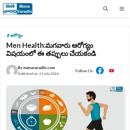
Skip
Me
to
content
ఆరోగ్యం
Men Health:మగవారు ఆరోగ్యం
విషయంలో ఈ తప్పులు చేయకండి
By
manavaradhi.com
Follow Us
Published on:
21 July 2024