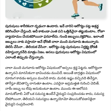
పురుషులు శారీరకంగా దృఢంగా ఉంటారు. ఇదే వారిని ఆరోగ్యం పట్ల అశ్రద్ధ
కలిగించేలా చేస్తుంది. అదీ కాకుండా ఎంత పని ఒత్తిడినైనా తట్టుకుంటాం.. రోజూ
వ్యాయామం చేయకపోయినా ఫరవాలేదు. గుండె జబ్బులు,రక్తపోటు.. ఇలాంటి
జబ్బులు నాకు వస్తాయా అనే ధోరణి చాలా మంది మగవారు ఉంటున్నారు.
తెలిసి చేసినా .. తెలియక చేసినా . ఆరోగ్యం పట్ల పురుషులు నిర్లక్ష్య ధోరణి
వహిస్తున్నారనేది మాత్రం నిజం. అసలు ఫురుషులు ఆరోగ్యం విషయంలో
ఎలాంటి తప్పుడు చేస్తున్నారు.
చాలా మంది మగవారు ఆరోగ్యం విషయంలో అస్సలు శ్రద్ధ పెట్టరు. ఆరోగ్యంగా
ఉన్నానని మానసికంగా భావించడం మంచిదే. అయితే జాగ్రత్తల విషయంలో
దూరంగ కావడం అస్సలు మంచిది కాదు. మనకు ఇష్టం వచ్చినది తినేస్తూ,
తాగేస్తూ జీవితాన్ని లాగుతూ ఉంటాం. ఎవరైనా అప్రమత్తత గురించి చెబితే,
నాకేం జబ్బు లు లేవు అనుకుంటూ ఉంటాం. ముందు ఈ ఆలోచన
మానుకోవాలి. ఏదో ఒక సమస్య ఉంటేనే వైద్యుని సంప్రదించడం కాదు, సమస్య
లేకపోయినా, తెలియని సమస్యలు ఉన్నాయోమో తెలుసుకోవడానికైనా
వైద్యుని సంప్రదించాలి.