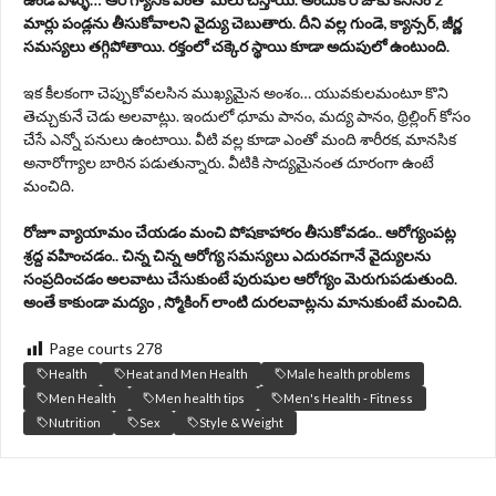
మార్లు పండ్లను తీసుకోవాలని వైద్యు చెబుతారు. దీని వల్ల గుండె, క్యాన్సర్, జీర్ణ
సమస్యలు తగ్గిపోతాయి. రక్తంలో చక్కెర స్థాయి కూడా అదుపులో ఉంటుంది.
ఇక కీలకంగా చెప్పుకోవలసిన ముఖ్యమైన అంశం… యువకులమంటూ కొని
తెచ్చుకునే చెడు అలవాట్లు. ఇందులో ధూమ పానం, మద్య పానం, థ్రిల్లింగ్ కోసం
చేసే ఎన్నో పనులు ఉంటాయి. వీటి వల్ల కూడా ఎంతో మంది శారీరక, మానసిక
అనారోగ్యాల బారిన పడుతున్నారు. వీటికి సాద్యమైనంత దూరంగా ఉంటే
మంచిది.
రోజూ వ్యాయామం చేయడం మంచి పోషకాహారం తీసుకోవడం.. ఆరోగ్యంపట్ల
శ్రద్ద వహించడం.. చిన్న చిన్న ఆరోగ్య సమస్యలు ఎదురవగానే వైద్యులను
సంప్రదించడం అలవాటు చేసుకుంటే పురుషుల ఆరోగ్యం మెరుగుపడుతుంది.
అంతే కాకుండా మద్యం , స్మోకింగ్ లాంటి దురలవాట్లను మానుకుంటే మంచిది.
Page courts
278
Health
Heat and Men Health
Male health problems
Men Health
Men health tips
Men's Health - Fitness
Nutrition
Sex
Style & Weight