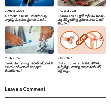
5 August 2026
4 August 2026
Dementia Risk – మతిమరుపు
Cranberries | క్రాన్ బెర్రీల‌ను తిన‌డం
వ్యాధిపై మందుల ప్రభావం ఎంత..!
వ‌ల్ల వచ్చే ఆరోగ్య ప్రయోజనాలు ఏంటో
తెలుసా..?
9 July 2026
9 July 2026
Tooth brushing : టూత్ బ్రష్ ఎంపిక
Osteoporosis : వయసుతోపాటు
విషయంలో ఎలాంటి జాగ్రత్తలు
వచ్చే కీళ్లు, మోకాళ్ల అరుగుదలకి చెక్
తీసుకోవాలి..!
పెట్టొచ్చు..!
Leave a Comment
Comment