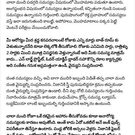
చాలా మంది పడగ్గది సమస్యల విషయంలో మొహమాట పడుతూ ఉంటారు.
అంగస్థంభన విషయంలో సమస్యలు ఉన్నాయంటే, కచ్చితంగా గుండె సంబంధ
సమస్యలు ఉన్నాయని గుర్తించాలి. పురుషాంగంలో రక్త ప్రవాహంలో సమస్యలు
వస్తే ఇలా జరుగుతుంది కాబట్టి, అపోహలు, మొహమాటాలు పక్కన పెట్టి
వెంటనే పరీక్షలు చేయించుకోవాలి.
మీ ఆరోగ్యం మీద శ్రద్ధ కనపరచాలంటే రోజుకు ఎన్ని మార్లు బాత్ రూమ్ కు
వెళుతున్నారనేది కూడా లెక్కలోకి తీసుకోవాలి. రోజుకు ఎనిమిది సార్లు, రాత్రిళ్ళు
2 సార్లకు మించి మూత్ర విసర్జనకు వెళ్తున్నారంటే అది మీకు సమస్య మాత్రమే
కాదు… ఎన్ లార్జ్ ప్రొస్టేట్, ఓవర్ యాక్టివ్ బ్లాడర్ సహా కొన్ని రకాల క్యాన్సర్లకు
అది సంకేతం గనుక అప్రమత్తంగా ఉండి, వైద్యుని సంప్రదించాలి.
దంత సమస్యలు వచ్చి, అవి బాగా ముదిరి ఇబ్బంది పెడితే తప్ప చాలా మంది
దంత వైద్యుల్ని సంప్రదించరు. నిజానికి స్త్రీ పురుషులిద్దరూ క్రమం తప్పకుండా
దంత వైద్యుల్ని సంప్రదిస్తూ ఉండాలి. దీని వల్ల నోటి సమస్యలను గుర్తించడం,
నివారించడం మాత్రమే కాకుండా, మధుమేహం, క్రోన్స్ సమస్య, ల్యూపస్,
ల్యుకేమియా లాంటి ఇబ్బందుల్ని గుర్తించడానికి ఆస్కారం ఉంటుంది.
చాలా మంది రోజూ ఒకే రకమైన ఆహారం తీసుకోవడం కూడా అనారోగ్య
సమస్యలకు కారణం అవుతోంది. అంతే కాదు ఏదో ఒకటిలే అనే జంక్ ఫుడ్స్
విపరీతంగా తినేస్తూ ఉంటారు. పండ్ల జోలికి అస్సలు వెళ్లరు. నిజానికి ఫైబర్
ఉండే పళ్ళు… ఆరోగ్యానికి ఎంతో మేలు చేస్తాయి. అందుకే రోజుకు కనీసం 2