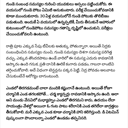
గుండె సంబంధ సమస్యల గురించి యువకులు అస్సలు పట్టించుకోరు. ఈ
వయసులో గుండె పోటు ఏమిటి అనుకుంటారు. పరీక్ష చేయించుకోవడానికి
కూడా ముందుకురారు. 30 ఏళ్ల వయసులోనే గుండె పోటుకు తొలిబీజం
పడుతుంది. అందుకే ఏ వయసులో ఉన్నప్పటికీ, మీరు తీసుకునే ఆహారంలో
కుటుంబంలో గుండెపోటు సమస్యల గతాన్ని దృష్టిలో ఉంచుకుని, పరీక్షలు
చేయించుకోవలసి ఉంటుంది.
రాత్రి పూట ఎక్కువ సేపు టీవీలకు అతుక్కు పోతున్నారా. అయితే నిద్రకు
సంబంధించిన సమస్యల నుంచి, గుండె సమస్యల దిశగా సమస్య పరిగెత్త
వచ్చు. ఎక్కువ తొందరపాటు ఉండే వారిలో ఈ సమస్య ఎదురు కావడానికి
ఆస్కారం ఉంది గనుక, ప్రతి దానికి ఊరికే కంగారు పడడం, గాబరా లాంటివి
తగ్గించుకోవాలి. అదే విధంగా టెన్షన్లను పక్కన పెట్టి, నిద్ర పోవడం అలవాటు
చేసుకుంటేనే ఆరోగ్యం బాగుంటుంది.
ఎండలో తిరగడమంటే చాలా మందికి కష్టంగానే ఉంటుంది. అయితే రోజూ
చర్మానికి ఎండ తగలకపోతే… చర్మ క్యాన్సర్లు రావడానికి ఆస్కారం ఉంది. అలా
అని మండు వేసవిలో మధ్యాహ్నం ఎండలో తిరగమని కాదు, ఉదయం లేదా
సాయంత్రం వేళల్లో అయినా ఓ గంట పాటు శరీరానికి ఎండ తగిలేలా జాగ్రత్తలు
తీసుకోవాలి. మరీ ఎక్కువ ఎండ కూడా చర్మానికి హాని కలిగిస్తుంది. డి విటమిన్
పుష్కలంగా పొందాలన్నా ఎండలో ఉండడం తప్పనిసరి.