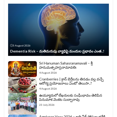
5 August 2026
Dementia Risk – మతిమరుపు వ్యాధిపై మందుల ప్రభావం ఎంత..!
Sri Hanuman Sahasranamavali – శ్రీ
హనుమత్సహస్రనామావళిః
4 August 2026
Cranberries | క్రాన్ బెర్రీల‌ను తిన‌డం వ‌ల్ల వచ్చే
ఆరోగ్య ప్రయోజనాలు ఏంటో తెలుసా..?
4 August 2026
ఉయ్యూరులో లేఖరులకు సంఘీభావం తెలిపిన
పెనుమాక వెంకట సుబ్బారావు
23 July 2026
Agniveer Vayu 2026 – అగ్నివీర్‌ పోస్టుల భర్తీకి