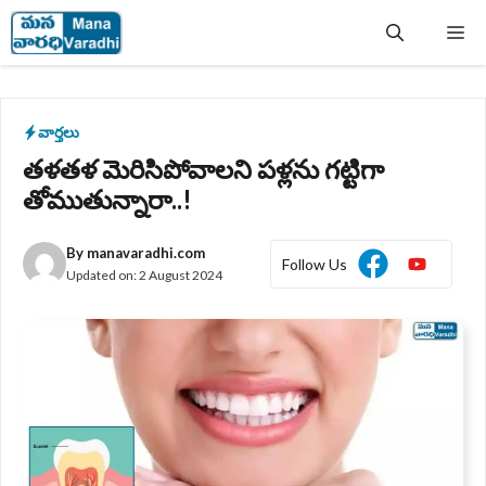
Skip
Me
to
content
వార్తలు
తళతళ మెరిసిపోవాలని పళ్లను గట్టిగా
తోముతున్నారా..!
By
manavaradhi.com
Follow Us
Updated on:
2 August 2024