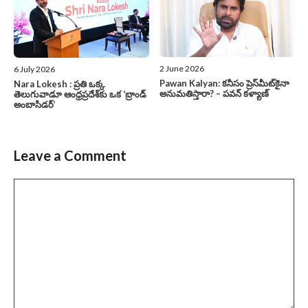
2 June 2026
6 July 2026
Pawan Kalyan: కనీసం ప్రెస్‌మీట్‌కైనా
Nara Lokesh : ప్రతి ఒక్క
అనుమతిస్తారా? – పవన్ కళ్యాణ్
తెలుగువాడూ ఆంధ్రప్రదేశ్‌కు ఒక ‘బ్రాండ్
అంబాసిడర్’
Leave a Comment
Comment