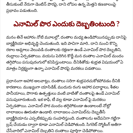
తీసుకుంటే నేరుగా డెంటిన్ పొరపై, దాని లోపల ఉన్న మెత్తని కణజాలంపై
ప్రభావం పడుతుంది.
ఎనామిల్ పొర ఎందుకు దెబ్బతింటుంది ?
మనం తినే ఆహారం నోటి మూలల్లో, దంతాల మధ్య ఉండిపోయినప్పుడు దానిపై
బ్యాక్టీరియా అభివృద్ధి చెందుతుంది. ఇది పాచిగా మారి.. దాని నుంచి కొన్ని
రకాల ఆమ్లాలు వెలువడి దంతాలకు రక్షణగా ఉండే ఎనామిల్ పొర దెబ్బతిని,
రంధ్రాలు ఏర్పడతాయి. వయసు పెరిగిన కొద్దీ మ‌న దంతాల‌ ఎనామిల్ మందం
తగ్గిపోయి పసుపురంగులో కనిపిస్తుంటాయి. దీనికితోడు శుభ్రత విషయంలో ఏ
మాత్రం నిర్లక్ష్యంగా ఉన్నా ఎనామిల్ పొరపై మరకలు పడతాయి.
ప్రధానంగా ఆహార అలవాట్లు, దంతాలు సరిగా శుభ్రపరచుకోకపోవడం దీనికి
కారణాలు. ముఖ్యంగా యాసిడిక్, ముదురు రంగు ఆహార పదార్థాలు, శీతల
పానీయాలు, పొగాకు ఉత్పత్తులు వంటి వాటితో దంతాలపై ఉండే ఎనామిల్‌
పసుపుబారుతుంది. ఇక కాఫీ, టీ వల్ల కూడా ఎనామిల్ పై మరకలు
ఏర్పడతాయి. ఎనామిల్ పొర మందం తగ్గిపోకుండా ఉండాలంటే నోట్లో
లాలాజలం ఊరుతూ ఉండాలి. లాలాజలం ఎనామిల్‌ను దెబ్బతీసే
బ్యాక్టీరియాను ఎప్పటికప్పుడు సంహరిస్తుంది. దంతాల‌ను అదేప‌నిగా గ‌ట్టిగా
బ్ర‌ష్ చేయ‌డం ద్వారా కూడా ఎనామిల్ చెడిపోతుంది. సిగ‌రెట్ స్మోకింగ్ అతిగా
చేసేవారిలో ఎనామిల్ దెబ్బ‌తిని దంతాలు పూర్తిగా చెడిపోతాయి.