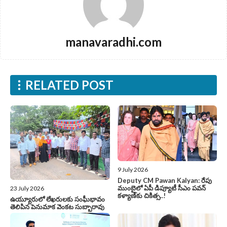
manavaradhi.com
RELATED POST
9 July 2026
Deputy CM Pawan Kalyan: రేపు
ముంబైలో ఏపీ డిప్యూటీ సీఎం పవన్‌
23 July 2026
కళ్యాణ్‌కు చికిత్స..!
ఉయ్యూరులో లేఖరులకు సంఘీభావం
తెలిపిన పెనుమాక వెంకట సుబ్బారావు