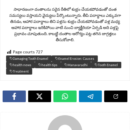
సాధారణంగా దంతాలను సరైన రీతిలో శుభ్రం చేయకపోవడంతో దంత
సమస్యలు వస్తాయని వైద్యులు పేర్కొంటున్నారు. తీపి పదార్ధాలు ఎక్కువగా
తినడం, ఆహార పదార్ధాలు తిని పళ్లను శుభ్రం చేయకపోవడంతో పళ్ల మధ్య
ఆహార పదార్ధాలు ఇరికిపోయి వాటి నుంచి బ్యాక్టీరియా ఏర్పడి అది పళ్లపై
ప్రభావం చూపుతుంది. కాబట్టి దంతాల ఆరోగ్యం పట్ల తగిన జాగ్రత్తలు
తీసుకోవాలి.
Page courts
727
Damaging Tooth Enamel
Enamel Erosion: Causes
health news
health tips
Manavaradhi
Tooth Enamel
Treatment