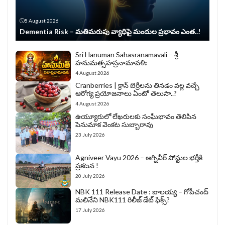
5 August 2026
Dementia Risk – మతిమరుపు వ్యాధిపై మందుల ప్రభావం ఎంత..!
Sri Hanuman Sahasranamavali – శ్రీ
హనుమత్సహస్రనామావళిః
4 August 2026
Cranberries | క్రాన్ బెర్రీల‌ను తిన‌డం వ‌ల్ల వచ్చే
ఆరోగ్య ప్రయోజనాలు ఏంటో తెలుసా..?
4 August 2026
ఉయ్యూరులో లేఖరులకు సంఘీభావం తెలిపిన
పెనుమాక వెంకట సుబ్బారావు
23 July 2026
Agniveer Vayu 2026 – అగ్నివీర్‌ పోస్టుల భర్తీకి
ప్రకటన !
20 July 2026
NBK 111 Release Date : బాలయ్య – గోపీచంద్
మలినేని NBK111 రిలీజ్ డేట్ ఫిక్స్?
17 July 2026