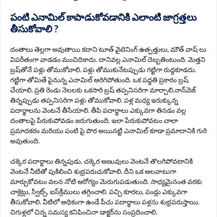
పంటి ఎనామిల్ కాపాడుకోవడానికి ఎలాంటి జాగ్రత్తలు
తీసుకోవాలి ?
దంతాలు తెల్లగా అవుతాయి కదాని టూత్ వైటెనింగ్ ఉత్పత్తులు, మౌత్ వాష్ లు
విపరీతంగా వాడడం మంచిదికాదు. దానివల్ల ఎనామిల్ దెబ్బతింటుంది. మెత్తని
బ్రష్‌తోనే పళ్లు తోముకోవాలి. పళ్లు తోముకునేటప్పుడు గట్టిగా రుద్దకూడదు.
గట్టిగా తోమితే పైనున్న ఎనామిల్‌ అరిగిపోతుంది. ఒక పద్ధతి ప్రకారం బ్రష్‌
చేయాలి. ప్రతి రెండు నెలలకు ఒకసారి బ్రష్‌ తప్పనిసరిగా మార్చాలి.నాన్‌వెజ్‌
తిన్నప్పుడు తప్పనిసరిగా పళ్లు తోముకోవాలి. పళ్ల మధ్య ఇరుక్కున్న
పదార్థాలను వెంటనే తీసేయాలి. తీపి పదార్థాలు ఎక్కువగా తినడం వల్ల
దంతాలపై పేరుకుపోవడం జరుగుతుంది. ఇలా పేరుకుపోవటం చాలా
ప్రమాదకరం మరియు పంటి పై పొర అయినట్టి ఎనామిల్ కూడా ప్రమాదానికి గురి
అవుతుంది.
చక్కెర పదార్థాలు తిన్నపుడు, చక్కెర అణువులు వెంటనే తొలగిపోవటానికి
వెంటనే నీటితో పుకిలించి శుభ్రపరుచుకోవాలి. దీని ఒక అలవాటుగా
మార్చుకోవటం వలన నోటి ఆరోగ్యం మెరుగుపడుతుంది. సాధ్యమైనంత వరకు
చాక్లెట్లు, స్వీట్స్‌, ఐస్‌క్రీములు తగ్గించాలి. పచ్చి కూరలు, పండ్లు ఎక్కువగా
తీసుకోవాలి. వీటిలో అధికంగా ఉండే పీచు పదార్థాలు పళ్లను శుభ్రపరుస్తాయి.
చిగుళ్లలో చిన్న సమస్య కనిపించినా డాక్టర్‌ను సంప్రదించాలి.