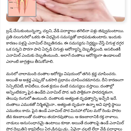
బ్రష్‌ చేసుకుంటున్నన్నా, చల్లని, వేడి పదార్థాలు తగిలినా పళ్లు జివ్వుమంటాయి.
ప్రతి నలుగురిలో ఒకరు ఈ విధమైన సమస్యతో బాధపడుతుంటారు. ఇందుకు
కారణం పళ్లపై ఎనామిల్‌ దెబ్బతినడం. ఈ సమస్యను నిర్లక్ష్యం చేస్తే చిగుళ్ల దగ్గర
ఒక సన్నని పొరగా పాచి ఏర్పడి చిగుళ్లు ఆరోగ్యాన్ని దెబ్బతీస్తుంది. అస‌లింత‌కీ
ఎనామిల్ ఎందుకు దెబ్బతింటుంది.. అలాగే దంతాలు ఆరోగ్యంగా ఉండాలంటే
ఎలాంటి జాగ్రత్తలు తీసుకోవాలి.
మనలో చాలామంది దంతాల ఆరోగ్యం విషయంలో తగిన శ్రద్ధ చూపించరు.
అయితే ఆ అశ్రద్ధ ఎప్పుడో ఒకసారి ప్రభావం చూపించకమానదు. దీని కారణంగా
సెన్సిటివిటీ, కావిటీలు, దంత క్షయం వంటి సమస్యలు వస్తాయి. దంతాల్లో
అన్నింటికన్నా పైన ఉండేది ఎనామిల్ పొర. ఇది పాక్షికంగా పారదర్శకంగా,
తెలుపు రంగులో ఉంటుంది. దంతాలకు అత్యంత దృఢత్వాన్ని ఇచ్చేది ఇదే.
దంతాలు ఎముకతో నిర్మితమైనా.. అత్యంత దృఢంగా ఉన్నా అవి పూర్తి స్థాయి
ఎముకలు కాదు. పైన ఉండే ఎనామిల్ పొర మినహా లోపల మరో రెండు పొరల
జీవ కణజాలంతో దంతాలు తయారవుతాయి. ఆ కణజాలానికి రక్త నాళాలు,
నాడులు అనుసంధానమై ఉంటాయి కూడా. అయితే దంతాలపై ఉండే ఎనామిల్
పొర దెబ్బతిని క్యావిటీలు ఏర్పడినప్పుడు.. ఏవైనా చల్లటి లేదా వేడి పదార్థాలు