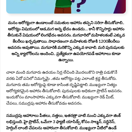
మనం ఆరోగ్యంగా ఉండాలంటే సమతుల ఆహారం తప్పని సరిగా తీసుకోవాలి..
ఆరోగ్యం విషయంలో ఆడ,మగ అన్న భేదం ఉండదు… కానీ కొన్నిసార్లు ఆహారం
తీసుకునే విషయంలో లింగభేదం అవసరం. మగవారిలో మహిళలకంటే ఎక్కువ
కేలరీలు ఖర్చవుతాయి. సాధారణంగా మహిళలకు రోజుకి 1200కేలరీలు
అవసరం అవుతాయి. మగవారికి మరికొన్ని ఎక్కువ కావాలి. మరి పురుషులకు
అన్ని క్యాలోరీలను అందించి.. ప్రత్యేకంగా ఉపయోగపడే ఆహారాలు కూడా
ఉన్నాయి.
చాలా మంది మగవారు ఉదయం నిద్ర లేచింది మొదలుకొని రాత్రి పడుకొనే
వరకు ఏదో పనిలో నిమగ్నమై ..తమ ఆరోగ్యం పట్ల ఎలాంటి శ్రద్ద తీసుకోరు.
మగవారు తమ ఆరోగ్యంపై కూడా కాసింత దృష్టిపెట్టాలి. ముఖ్యంగా నిత్యం
ఆరోగ్యకరమైన ఆహారం తీసుకోవాలి. పురుషులకు అధికంగా ప్రొటీన్ అవసరం.
ఇందుకోసం మాంసాహారం ఎక్కువగా తీసుకోవాలి. ముఖ్యంగా రెడ్ మీట్,
చేపలు, సముద్రపు ఆహారం తీసుకోవడం అవసరం.
సముద్రపు ఆహారాలు పీతలు, నత్తలు, ఇతరత్రా వాటి నుంచి ఎక్కువగా జింక్
లభిస్తుంది. హై ప్రొటీన్, ఒమేగా 3 ఫ్యాటీ యాసిడ్స్ కోసం సాల్మన్, సర్దినెస్,
హెర్రింగ్ లాంటి చేపలను ఆహారంగా తీసుకోవాలి. ముఖ్యంగా వీటిలో ఉండే