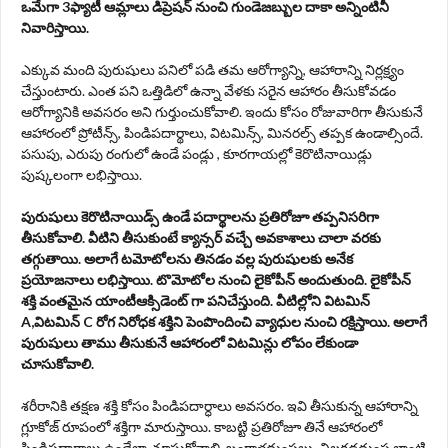
ఒమేగా 3ఫ్యాటీ ఆమ్లాలు డిప్రెషన్ నుంచి గుండెజబ్బుల దాకా అన్నింటినీ
నివారిస్తాయి.
ఎక్కువ మంది పురుషులు పనిలో పడి తమ ఆరోగ్యాన్ని, ఆహారాన్ని నిర్లక్ష్యం
చేస్తుంటారు. ఎంత పని ఒత్తిడిలో ఉన్నా వేళకు సరైన ఆహారం తీసుకోవడం
ఆరోగ్యానికి అవసరం అని గుర్తుంచుకోవాలి. ఇందు కోసం రోజువారిగా తీసుకునే
ఆహారంలో ప్రోటీన్స్, పిండిపదార్థాలు, విటమిన్స్, మినరల్స్ తప్పక ఉండాల్సిందే.
పసుపు, ఎరుపు రంగులో ఉండే పండ్లు , కూరగాయల్లో కెరొటినాయిడ్లు
పుష్కలంగా లభిస్తాయి.
పురుషులు కెరొటినాయిడ్స్ ఉండే పదార్థాలను ప్రతిరోజూ తప్పనిసరిగా
తీసుకోవాలి. వీటిని తీసుకుంటే క్యాన్సర్ వచ్చే అవకాశాలు చాలా వరకు
తగ్గుతాయి. అలాగే టమోటోలను తినడం వల్ల పురుషులకు అనేక
ప్రయోజనాలు లభిస్తాయి. టొమోటోల నుంచి లైకోపీన్ అందుతుంది. లైకోపీన్
శక్తి వంతమైన యాంటీఆక్సిడెంట్ గా పనిచేస్తుంది. వీటిల్లోని విటమిన్
A,విటమిన్ C రోగ నిరోధక శక్తిని పెంపొందించి వ్యాధుల నుంచి రక్షిస్తాయి. అలాగే
పురుషులు తాము తీసుకునే ఆహారంలో విటమిన్లు లోపం లేకుండా
చూసుకోవాలి.
శరీరానికి తక్షణ శక్తి కోసం పిండిపదార్ధాలు అవసరం. ఇవి తీసుకున్న ఆహారాన్ని
గ్లూకోజ్ రూపంలో శక్తిగా మారుస్తాయి. కాబట్టి ప్రతిరోజూ తినే ఆహారంలో
పిండిపదార్ధాలు ఉండేలా చూసుకోవాలి. బంగాళదుంపలు, చిలగడదుంప లాంటి