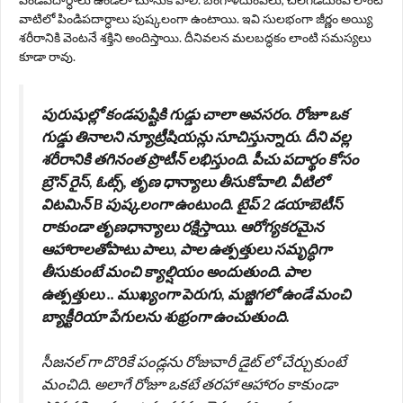
వాటిలో పిండిపదార్ధాలు పుష్కలంగా ఉంటాయి. ఇవి సులభంగా జీర్ణం అయ్యి
శరీరానికి వెంటనే శక్తిని అందిస్తాయి. దీనివలన మలబద్ధకం లాంటి సమస్యలు
కూడా రావు.
పురుషుల్లో కండపుష్టికి గుడ్డు చాలా అవసరం. రోజూ ఒక
గుడ్డు తినాలని న్యూట్రీషియన్లు సూచిస్తున్నారు. దీని వల్ల
శరీరానికి తగినంత ప్రొటీన్ లభిస్తుంది. పీచు పదార్థం కోసం
బ్రౌన్ రైస్, ఓట్స్, తృణ ధాన్యాలు తీసుకోవాలి. వీటిలో
విటమిన్ B పుష్కలంగా ఉంటుంది. టైప్ 2 డయాబెటీస్
రాకుండా తృణధాన్యాలు రక్షిస్తాయి. ఆరోగ్యకరమైన
ఆహారాలతోపాటు పాలు, పాల ఉత్పత్తులు సమృద్ధిగా
తీసుకుంటే మంచి క్యాల్షియం అందుతుంది. పాల
ఉత్పత్తులు .. ముఖ్యంగా పెరుగు, మజ్జిగలో ఉండే మంచి
బ్యాక్టీరియా పేగులను శుభ్రంగా ఉంచుతుంది.
సీజనల్ గా దొరికే పండ్లను రోజువారీ డైట్ లో చేర్చుకుంటే
మంచిది. అలాగే రోజూ ఒకటే తరహా ఆహారం కాకుండా