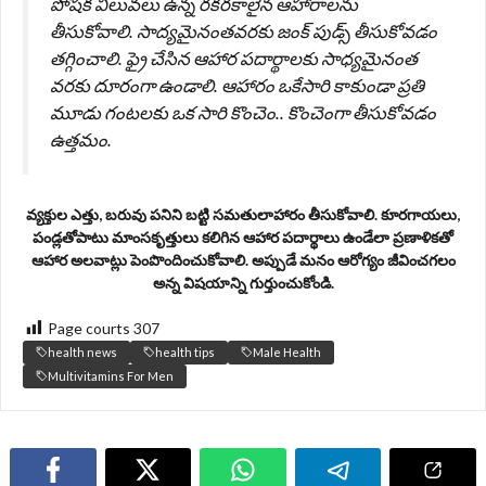
పోషక విలువలు ఉన్న రకరకాలైన ఆహారాలను
తీసుకోవాలి. సాద్యమైనంతవరకు జంక్ పుడ్స్ తీసుకోవడం
తగ్గించాలి. ఫ్రై చేసిన ఆహార పదార్థాలకు సాధ్యమైనంత
వరకు దూరంగా ఉండాలి. ఆహారం ఒకేసారి కాకుండా ప్రతి
మూడు గంటలకు ఒక సారి కొంచెం.. కొంచెంగా తీసుకోవడం
ఉత్తమం.
వ్యక్తుల ఎత్తు, బరువు పనిని బట్టి సమతులాహారం తీసుకోవాలి. కూరగాయలు,
పండ్లతోపాటు మాంసకృత్తులు కలిగిన ఆహార పదార్థాలు ఉండేలా ప్రణాళికతో
ఆహార అలవాట్లు పెంపొందించుకోవాలి. అప్పుడే మనం ఆరోగ్యం జీవించగలం
అన్న విషయాన్ని గుర్తుంచుకోండి.
Page courts
307
health news
health tips
Male Health
Multivitamins For Men