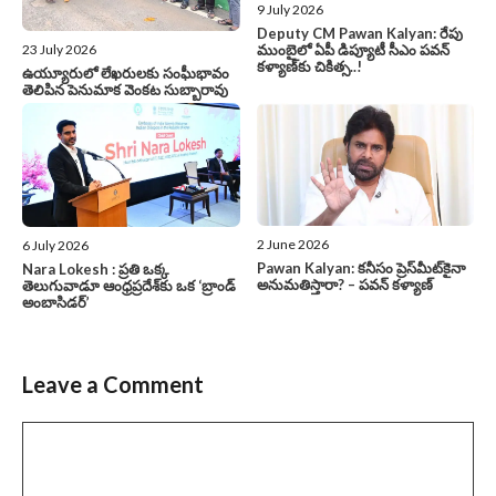
9 July 2026
Deputy CM Pawan Kalyan: రేపు
ముంబైలో ఏపీ డిప్యూటీ సీఎం పవన్‌
23 July 2026
కళ్యాణ్‌కు చికిత్స..!
ఉయ్యూరులో లేఖరులకు సంఘీభావం
తెలిపిన పెనుమాక వెంకట సుబ్బారావు
2 June 2026
6 July 2026
Pawan Kalyan: కనీసం ప్రెస్‌మీట్‌కైనా
Nara Lokesh : ప్రతి ఒక్క
అనుమతిస్తారా? – పవన్ కళ్యాణ్
తెలుగువాడూ ఆంధ్రప్రదేశ్‌కు ఒక ‘బ్రాండ్
అంబాసిడర్’
Leave a Comment
Comment