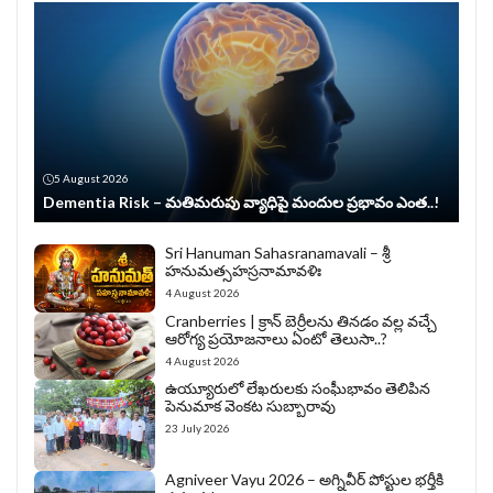
5 August 2026
Dementia Risk – మతిమరుపు వ్యాధిపై మందుల ప్రభావం ఎంత..!
Sri Hanuman Sahasranamavali – శ్రీ
హనుమత్సహస్రనామావళిః
4 August 2026
Cranberries | క్రాన్ బెర్రీల‌ను తిన‌డం వ‌ల్ల వచ్చే
ఆరోగ్య ప్రయోజనాలు ఏంటో తెలుసా..?
4 August 2026
ఉయ్యూరులో లేఖరులకు సంఘీభావం తెలిపిన
పెనుమాక వెంకట సుబ్బారావు
23 July 2026
Agniveer Vayu 2026 – అగ్నివీర్‌ పోస్టుల భర్తీకి