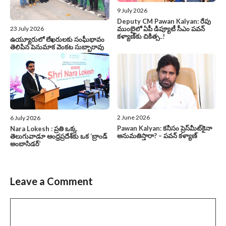
9 July 2026
Deputy CM Pawan Kalyan: రేపు
ముంబైలో ఏపీ డిప్యూటీ సీఎం పవన్‌
23 July 2026
కళ్యాణ్‌కు చికిత్స..!
ఉయ్యూరులో లేఖరులకు సంఘీభావం
తెలిపిన పెనుమాక వెంకట సుబ్బారావు
2 June 2026
6 July 2026
Pawan Kalyan: కనీసం ప్రెస్‌మీట్‌కైనా
Nara Lokesh : ప్రతి ఒక్క
అనుమతిస్తారా? – పవన్ కళ్యాణ్
తెలుగువాడూ ఆంధ్రప్రదేశ్‌కు ఒక ‘బ్రాండ్
అంబాసిడర్’
Leave a Comment
Comment