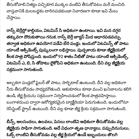
తీసుకోవాలి.నిత్యం పచ్చికూర ముక్కల వంటివి తీసుకోవటం మరీ మంచిది.
వాస్తవానికి మలబద్ధకం బారినపడకుండా నివారణగా కూడా ఇవి మేలు
చేస్తాయి.
రాస్ప్ బెర్రీస్లో కాల్షియం, విటమిన్ సి అధికంగా ఉంటాయి. ఇవి మన దగ్గర
తక్కువగా దొరుకుతాయి గనుక, రాస్ప్ బెర్రీ జ్యూస్ మీద ఆధారపడవచ్చు.
తర్వాత అధికంగా ఉపయోగ పడేవి బేరి పండ్లు. ఇందులో విటమిన్స్ తో పాటు
యాంటీ ఆక్సిడెంట్స్ పుష్కలంగా లభిస్తాయి. పుచ్చకాయ కూడా జీర్ణక్రియలో
కీలక పాత్ర పోషిస్తుంది. ఇందులో 92 శాతం నీటితో పాటు యాంటి ఆక్సిడెంట్స్,
విటమిన్ ఎ, బి, సి తోపాటు లైకోపిని అధికంగా ఉంటుంది. దీని వల్ల జీర్ణక్రియ
సక్రమంగా సాగుతుంది.
అల్బకరా పండ్లలో ఫైబర్ తో పాటు, సార్బిటాల్ ఉంటుంది. దీని వల్ల అధికంగా
నీరు తీసుకోవడం సాధ్యమౌతుంది. ఆకుకూరలు కూడా మంచి ఖనిజాలను కలిగి
ఉండి, జీర్ణ క్రియను సక్రమంగా నిర్వహించడంలో కీలక పాత్రవహిస్తాయి.
బంగాళదుంప ద్వారా ఆరోగ్యకరమైన బ్యాక్టీరియా పెరుగుతుంది. ఇందులోనూ
రెసిస్టెంట్ స్ట్రాచ్ ఉంటుంది. దీని వల్ల కూడా జీర్ణ క్రియ సక్రమంగా సాగుతుంది.
బీన్స్, అలసందలు, ఉలవలు, పెసలు లాంటివి అధికంగా తీసుకోవడం వల్ల
జీర్ణక్రియ సాఫిగా సాగుతుంది. అదే విధంగా తృణ ధాన్యాలు, పప్పుదినుసులు,
ఓట్స్ లాంటివి తీసుకోవడం వల్ల జీర్ణ క్రియలో ఉండే ఇబ్బందులు తొలగి