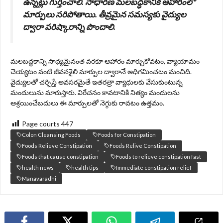
ఉన్నట్లు గుర్తించాలి. సాధారణ మలబద్ధకానికి ఆహారంలో
మార్పులు సరిపోతాయి. తీవ్రమైన సమస్యకు వైద్యుల
ద్వారా పరిష్కారాన్ని పొందాలి.
మలబద్ధకాన్ని సాధ్యమైనంత వరకూ ఆహారం మార్చుకోవటం, వ్యాయామం
చెయ్యటం వంటి జీవనశైలి మార్పుల ద్వారానే అధిగమించటం మంచిది.
వైద్యులతో చర్చిస్తే అవసరమైతే ఇతరత్రా వ్యాధులకు వేసుకుంటున్న
మందులును మారుస్తారు. విరేచనం కావటానికి నిత్యం మందులను
ఆశ్రయించేబదులు ఈ మార్పులతో నెగ్గుకు రావటం ఉత్తమం.
Page courts
447
Colon Cleansing Foods
Foods for Constipation
Foods Relieve Constipation
Foods Relive Constipation
Foods that cause constipation
Foods to relieve constipation fast
health news
health tips
Immediate constipation relief
Manavaradhi