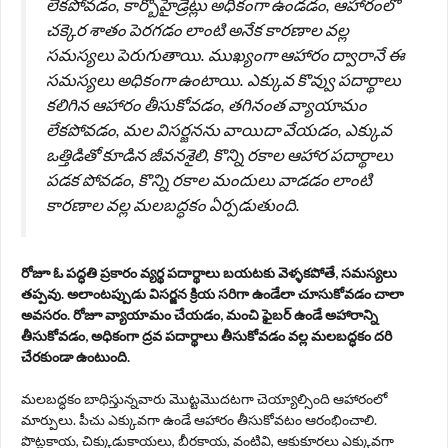
లేకపోవడం, కార్బోహైడ్రేట్లు అధికంగా ఉండడం, ఆహారంలో
చక్కెర శాతం పెరగడం లాంటి అనేక కారణాల వల్ల
సమస్యలు పెరుగుతాయి. ముఖ్యంగా ఆహారం ద్వారానే ఈ
సమస్యలు అధికంగా ఉంటాయి. ఎక్కువ కొవ్వు పదార్థాలు
కలిగిన ఆహారం తీసుకోవడం, తగినంత వ్యాయామం
లేకపోవడం, మల విసర్జనను వాయిదా వేయడం, ఎక్కువ
ఒత్తిడితో కూడిన జీవనశైలి, కొన్ని రకాల ఆహార పదార్థాలు
పడక పోవడం, కొన్ని రకాల మందులు వాడడం లాంటి
కారణాల వల్ల మలబద్ధకం ఏర్పడుతుంది.
రోజూ ఓ పద్ధతి ప్రకారం వ్యర్థ పదార్థాలు బయటకు వెళ్ళకపోతే, సమస్యలు
తప్పవు. అలాంటప్పుడు విసర్జన క్రియ సరిగా ఉండేలా చూసుకోవడం చాలా
అవసరం. రోజూ వ్యాయామం చేయడం, మంచి ఫైబర్ ఉండే అహారాన్ని
తీసుకోవడం, అధికంగా ద్రవ పదార్థాలు తీసుకోవడం వల్ల మలబద్ధకం దరి
చేరకుండా ఉంటుంది.
మలబద్ధకం బాధిస్తున్నవారు మొట్టమొదటగా చెయ్యాల్సింది ఆహారంలో
మార్పులు. పీచు ఎక్కువగా ఉండే ఆహారం తీసుకోవటం ఆరంభించాలి.
పొట్లకాయ, చిక్కుడుకాయలు, బీరకాయ, వంటివి, ఆకుకూరలు ఎక్కువగా