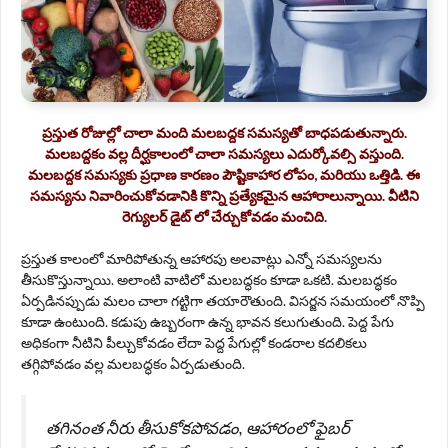
ప్రస్తుత రోజుల్లో చాలా మంది మలబద్దక సమస్యతో బాధపడుతున్నారు.
మలబద్దకం వల్ల దీర్ఘకాలంలో చాలా సమస్యలు ఎదుర్కోవల్సి వస్తుంది.
మలబద్దక సమస్యకు ప్రధాణ కారణం పౌష్టికాహార లోపం, మరియు ఒత్తిడి. ఈ
సమస్యను నివారించుకోవడానికి కొన్ని ప్రత్యేకమైన ఆహారాలున్నాయి. వీటిని
రెగ్యులర్ డైట్ లో చేర్చుకోవడం మంచిది.
ప్రస్తుత కాలంలో మారిపోతున్న ఆహారపు అలవాట్లు ఎన్నో సమస్యలను
తీసుకొస్తున్నాయి. అలాంటి వాటిలో మలబద్ధకం కూడా ఒకటి. మలబద్ధకం
ఏర్పడినప్పుడు మలం చాలా గట్టిగా తయారౌతుంది. విసర్జన సమయంలో నొప్పి
కూడా ఉంటుంది. కడుపు ఉబ్బరంగా ఉన్న భావన కలుగుతుంది. పెద్ద పేగు
అధికంగా నీటిని పీల్చుకోవడం లేదా పెద్ద పేగుల్లో కండరాల కదలికలు
తగ్గిపోవడం వల్ల మలబద్ధకం ఏర్పడుతుంది.
తగినంత నీరు తీసుకోకపోవడం, ఆహారంలో ఫైబర్