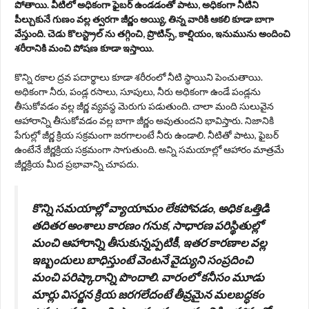
పోతాయి. వీటిలో అధికంగా ఫైబర్ ఉండడంతో పాటు, అధికంగా నీటిని
పీల్చుకునే గుణం వల్ల త్వరగా జీర్ణం అయ్యి, తిన్న వారికి ఆకలి కూడా బాగా
వేస్తుంది. చెడు కొలస్ట్రాల్ ను తగ్గించి, ప్రొటిన్స్, కాల్షియం, ఇనుమును అందించి
శరీరానికి మంచి పోషణ కూడా ఇస్తాయి.
కొన్ని రకాల ద్రవ పదార్థాలు కూడా శరీరంలో నీటి స్థాయిని పెంచుతాయి.
అధికంగా నీరు, పండ్ల రసాలు, సూపులు, నీరు అధికంగా ఉండే పండ్లను
తీసుకోవడం వల్ల జీర్ణ వ్యవస్థ మెరుగు పడుతుంది. చాలా మంది సులువైన
ఆహారాన్ని తీసుకోవడం వల్ల బాగా జీర్ణం అవుతుందని భావిస్తారు. నిజానికి
పేగుల్లో జీర్ణ క్రియ సక్రమంగా జరగాలంటే నీరు ఉండాలి. నీటితో పాటు, ఫైబర్
ఉంటేనే జీర్ణక్రియ సక్రమంగా సాగుతుంది. అన్ని సమయాల్లో ఆహారం మాత్రమే
జీర్ణక్రియ మీద ప్రభావాన్ని చూపదు.
కొన్ని సమయాల్లో వ్యాయామం లేకపోవడం, అధిక ఒత్తిడి
తదితర అంశాలు కారణం గనుక, సాధారణ పరిస్థితుల్లో
మంచి ఆహారాన్ని తీసుకున్నప్పటికీ, ఇతర కారణాల వల్ల
ఇబ్బందులు బాధిస్తుంటే వెంటనే వైద్యుని సంప్రదించి
మంచి పరిష్కారాన్ని పొందాలి. వారంలో కనీసం మూడు
మార్లు విసర్జన క్రియ జరగలేదంటే తీవ్రమైన మలబద్ధకం