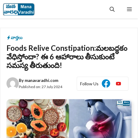
Skip
Me
to
content
వార్తలు
Foods Relive Constipation:మలబద్ధకం
వేధిస్తోందా? ఈ 6 ఆహారాలు తీసుకుంటే
సమస్య తీరుతుంది!
By
manavaradhi.com
Follow Us
Published on:
27 July 2024