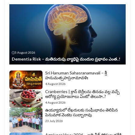
5 August 2026
Dementia Risk – మతిమరుపు వ్యాధిపై మందుల ప్రభావం ఎంత..!
Sri Hanuman Sahasranamavali – శ్రీ
హనుమత్సహస్రనామావళిః
4 August 2026
Cranberries | క్రాన్ బెర్రీల‌ను తిన‌డం వ‌ల్ల వచ్చే
ఆరోగ్య ప్రయోజనాలు ఏంటో తెలుసా..?
4 August 2026
ఉయ్యూరులో లేఖరులకు సంఘీభావం తెలిపిన
పెనుమాక వెంకట సుబ్బారావు
23 July 2026
Agniveer Vayu 2026 – అగ్నివీర్‌ పోస్టుల భర్తీకి