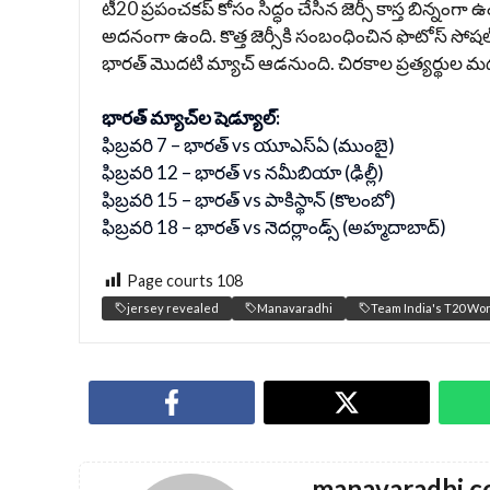
టీ20 ప్రపంచకప్‌ కోసం సిద్ధం చేసిన జెర్సీ కాస్త బిన్నంగా 
అదనంగా ఉంది. కొత్త జెర్సీకి సంబంధించిన ఫొటోస్ సో
భారత్ మొదటి మ్యాచ్ ఆడనుంది. చిరకాల ప్రత్యర్థుల మధ
భారత్ మ్యాచ్‌ల షెడ్యూల్:
ఫిబ్రవరి 7 – భారత్ vs యూఎస్‌ఏ (ముంబై)
ఫిబ్రవరి 12 – భారత్ vs నమీబియా (ఢిల్లీ)
ఫిబ్రవరి 15 – భారత్ vs పాకిస్థాన్‌ (కొలంబో)
ఫిబ్రవరి 18 – భారత్ vs నెదర్లాండ్స్‌ (అహ్మదాబాద్)
Page courts
108
jersey revealed
Manavaradhi
Team India's T20 Wor
manavaradhi.