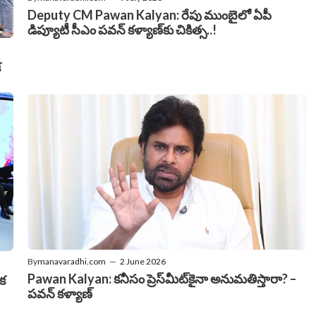
Deputy CM Pawan Kalyan: రేపు ముంబైలో ఏపీ
డిప్యూటీ సీఎం పవన్‌ కళ్యాణ్‌కు చికిత్స..!
క
By
manavaradhi.com
—
2 June 2026
Pawan Kalyan: కనీసం ప్రెస్‌మీట్‌కైనా అనుమతిస్తారా? –
ఒక
పవన్ కళ్యాణ్