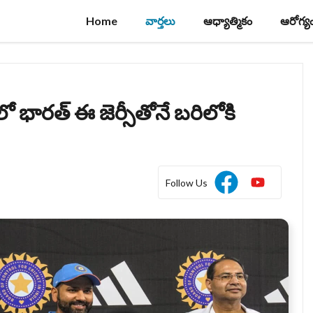
Home
వార్తలు
ఆధ్యాత్మికం
ఆరోగ్య
ో భారత్ ఈ జెర్సీతోనే బరిలోకి
Follow Us