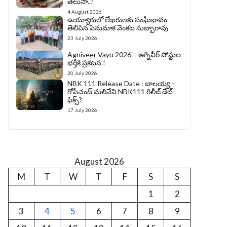
తెలుసా..?
4 August 2026
ఉయ్యూరులో లేఖరులకు సంఘీభావం
తెలిపిన పెనుమాక వెంకట సుబ్బారావు
23 July 2026
Agniveer Vayu 2026 – అగ్నివీర్‌ పోస్టుల
భర్తీకి ప్రకటన !
20 July 2026
NBK 111 Release Date : బాలయ్య –
గోపీచంద్ మలినేని NBK111 రిలీజ్ డేట్
ఫిక్స్?
17 July 2026
August 2026
M
T
W
T
F
S
S
1
2
3
4
5
6
7
8
9