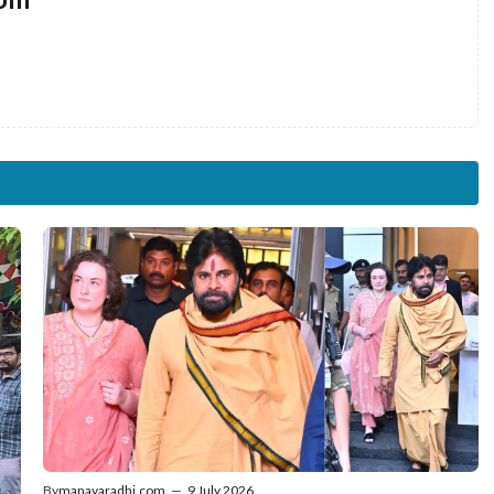
By
manavaradhi.com
—
9 July 2026