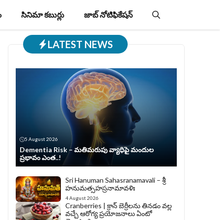
ం
సినిమా కబుర్లు
జాబ్‌ నోటిఫికేషన్‌
LATEST NEWS
5 August 2026
Dementia Risk – మతిమరుపు వ్యాధిపై మందుల
ప్రభావం ఎంత..!
Sri Hanuman Sahasranamavali – శ్రీ
హనుమత్సహస్రనామావళిః
4 August 2026
Cranberries | క్రాన్ బెర్రీల‌ను తిన‌డం వ‌ల్ల
వచ్చే ఆరోగ్య ప్రయోజనాలు ఏంటో