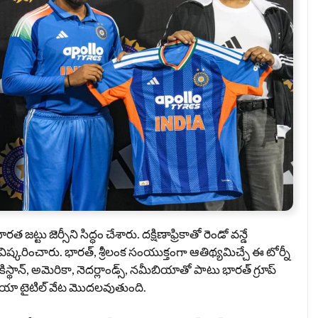
జట్టు జెర్సీని సిద్ధం చేశారు. దక్షిణాఫ్రికాతో రెండో వన్డే
ీని ఆవిష్కరించారు. భారత్, శ్రీలంక సంయుక్తంగా ఆతిథ్యమిచ్చే ఈ టోర్నీ
్థాన్, అమెరికా, నెదర్లాండ్స్, నమీబియాతో పాటు భారత్‌ గ్రూప్‌
డియా టైటిల్‌ వేట మొదలవుతుంది.