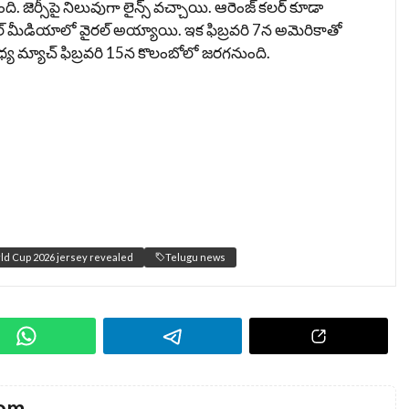
ఉంది. జెర్సీపై నిలువుగా లైన్స్ వచ్చాయి. ఆరెంజ్ కలర్ కూడా
షల్ మీడియాలో వైరల్ అయ్యాయి. ఇక ఫిబ్రవరి 7న అమెరికాతో
్య మ్యాచ్‌ ఫిబ్రవరి 15న కొలంబోలో జరగనుంది.
ld Cup 2026 jersey revealed
Telugu news
com