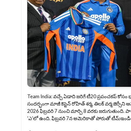
Team India: వచ్చే ఏడాది జరిగే టీ20 ప్రపంచకప్‌ కోసం భారత 
సందర్భంగా మాజీ కెప్టెన్‌ రోహిత్‌ శర్మ, తిలక్‌ వర్మ జెర్స
2026 ఫిబ్రవరి 7 నుంచి మార్చి 8 వరకు జరుగుతుంది. పాకిస
‘ఎ’లో ఉంది. ఫిబ్రవరి 7న అమెరికాతో పోరుతో టీమ్‌ఇం