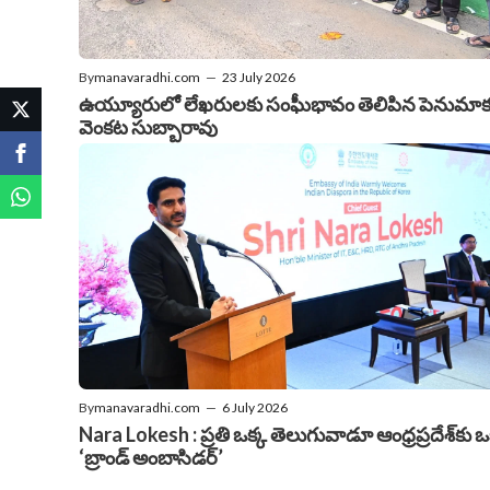
By
manavaradhi.com
—
23 July 2026
ఉయ్యూరులో లేఖరులకు సంఘీభావం తెలిపిన పెనుమా
వెంకట సుబ్బారావు
By
manavaradhi.com
—
6 July 2026
Nara Lokesh : ప్రతి ఒక్క తెలుగువాడూ ఆంధ్రప్రదేశ్‌కు 
‘బ్రాండ్ అంబాసిడర్’