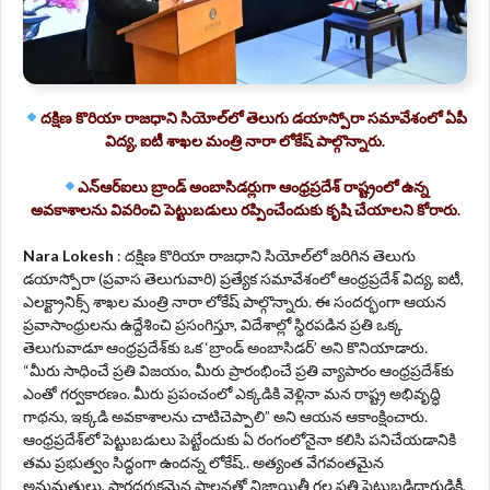
దక్షిణ కొరియా రాజధాని సియోల్‌లో తెలుగు డయాస్పోరా సమావేశంలో ఏపీ
విద్య, ఐటీ శాఖల మంత్రి నారా లోకేష్ పాల్గొన్నారు.
ఎన్ఆర్ఐలు బ్రాండ్ అంబాసిడర్లుగా ఆంధ్రప్రదేశ్ రాష్ట్రంలో ఉన్న
అవకాశాలను వివరించి పెట్టుబడులు రప్పించేందుకు కృషి చేయాలని కోరారు.
Nara Lokesh
: దక్షిణ కొరియా రాజధాని సియోల్‌లో జరిగిన తెలుగు
డయాస్పోరా (ప్రవాస తెలుగువారి) ప్రత్యేక సమావేశంలో ఆంధ్రప్రదేశ్ విద్య, ఐటీ,
ఎలక్ట్రానిక్స్ శాఖల మంత్రి నారా లోకేష్ పాల్గొన్నారు. ఈ సందర్భంగా ఆయన
ప్రవాసాంధ్రులను ఉద్దేశించి ప్రసంగిస్తూ, విదేశాల్లో స్థిరపడిన ప్రతి ఒక్క
తెలుగువాడూ ఆంధ్రప్రదేశ్‌కు ఒక ‘బ్రాండ్ అంబాసిడర్’ అని కొనియాడారు.
“మీరు సాధించే ప్రతి విజయం, మీరు ప్రారంభించే ప్రతి వ్యాపారం ఆంధ్రప్రదేశ్‌కు
ఎంతో గర్వకారణం. మీరు ప్రపంచంలో ఎక్కడికి వెళ్లినా మన రాష్ట్ర అభివృద్ధి
గాథను, ఇక్కడి అవకాశాలను చాటిచెప్పాలి” అని ఆయన ఆకాంక్షించారు.
ఆంధ్రప్రదేశ్‌లో పెట్టుబడులు పెట్టేందుకు ఏ రంగంలోనైనా కలిసి పనిచేయడానికి
తమ ప్రభుత్వం సిద్ధంగా ఉందన్న లోకేష్.. అత్యంత వేగవంతమైన
అనుమతులు, పారదర్శకమైన పాలనతో నిజాయితీ గల ప్రతి పెట్టుబడిదారుడికీ,