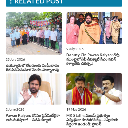
RELATED POST
9 July 2026
Deputy CM Pawan Kalyan: రేపు
ముంబైలో ఏపీ డిప్యూటీ సీఎం పవన్‌
23 July 2026
కళ్యాణ్‌కు చికిత్స..!
ఉయ్యూరులో లేఖరులకు సంఘీభావం
తెలిపిన పెనుమాక వెంకట సుబ్బారావు
2 June 2026
19 May 2026
Pawan Kalyan: కనీసం ప్రెస్‌మీట్‌కైనా
MK Stalin: విజయ్‌ ప్రభుత్వం
అనుమతిస్తారా? – పవన్ కళ్యాణ్
ఎప్పుడైనా కూలిపోవచ్చు…ఎన్నికలకు
సిద్ధంగా ఉండండి: స్టాలిన్‌