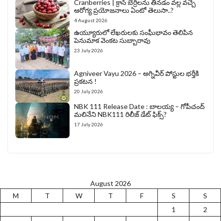
Cranberries | క్రాన్ బెర్రీల‌ను తిన‌డం వ‌ల్ల వచ్చే
ఆరోగ్య ప్రయోజనాలు ఏంటో తెలుసా..?
4 August 2026
ఉయ్యూరులో లేఖరులకు సంఘీభావం తెలిపిన
పెనుమాక వెంకట సుబ్బారావు
23 July 2026
Agniveer Vayu 2026 – అగ్నివీర్‌ పోస్టుల భర్తీకి
ప్రకటన !
20 July 2026
NBK 111 Release Date : బాలయ్య – గోపీచంద్
మలినేని NBK111 రిలీజ్ డేట్ ఫిక్స్?
17 July 2026
August 2026
M
T
W
T
F
S
S
1
2