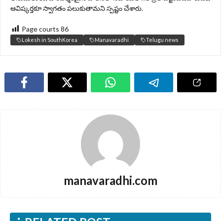
ఆవిష్కర్తకూ స్వాగతం పలుకుతామని స్పష్టం చేశారు.
Page courts
86
Lokesh in SouthKorea
Manavaradhi
Telugu news
manavaradhi.com