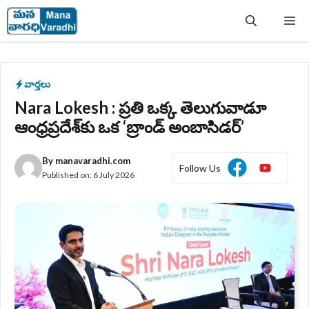
Skip
Me
to
content
వార్తలు
Nara Lokesh : ప్రతి ఒక్క తెలుగువాడూ
ఆంధ్రప్రదేశ్‌కు ఒక ‘బ్రాండ్ అంబాసిడర్’
By
manavaradhi.com
Follow Us
Published on:
6 July 2026