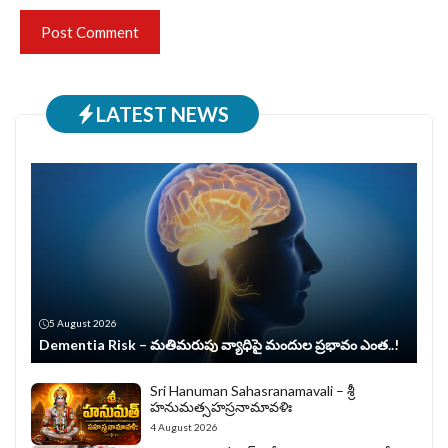
LATEST NEWS
5 August 2026
Dementia Risk – మతిమరుపు వ్యాధిపై మందుల ప్రభావం ఎంత..!
Sri Hanuman Sahasranamavali – శ్రీ
హనుమత్సహస్రనామావళిః
4 August 2026