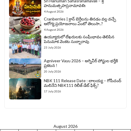
Sri Hanuman Sahasranamavali – శ్రీ
హనుమత్సహస్రనామావళిః
4 August 2026
Cranberries | క్రాన్ బెర్రీల‌ను తిన‌డం వ‌ల్ల వచ్చే
ఆరోగ్య ప్రయోజనాలు ఏంటో తెలుసా..?
4 August 2026
ఉయ్యూరులో లేఖరులకు సంఘీభావం తెలిపిన
పెనుమాక వెంకట సుబ్బారావు
23 July 2026
Agniveer Vayu 2026 – అగ్నివీర్‌ పోస్టుల భర్తీకి
ప్రకటన !
20 July 2026
NBK 111 Release Date : బాలయ్య – గోపీచంద్
మలినేని NBK111 రిలీజ్ డేట్ ఫిక్స్?
17 July 2026
August 2026