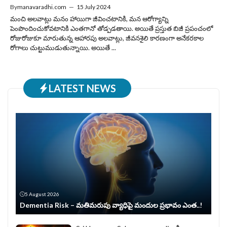
By
manavaradhi.com
—
15 July 2024
మంచి అలవాట్లు మనం హాయిగా జీవించటానికి, మన ఆరోగ్యాన్ని
పెంపొందించుకోవటానికి ఎంతగానో తోడ్పడతాయి. అయితే ప్రస్తుత బిజీ ప్రపంచంలో
రోజురోజుకూ మారుతున్న ఆహారపు అలవాట్లు, జీవనశైలి కారణంగా అనేకరకాల
రోగాలు చుట్టుముడుతున్నాయి. అయితే ...
LATEST NEWS
5 August 2026
Dementia Risk – మతిమరుపు వ్యాధిపై మందుల ప్రభావం ఎంత..!