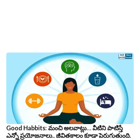
Good Habbits: మంచి అలవాట్లు… వీటిని పాటిస్తే
ఎన్నో ప్రయోజనాలు.. జీవితకాలం కూడా పెరుగుతుంది.