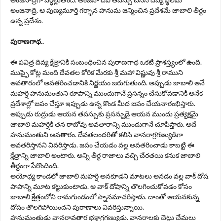
అంజనాద్రి. ఆ పుణ్యమూర్తి గర్భాన హనుమ జన్మించిన ప్రదేశమే జాబాలి తీర్థం
ఉన్న ప్రదేశం.
పురాణగాథ..
ఈ పవిత్ర దివ్య క్షేత్రానికి సంబంధించిన పురాణగాథ ఒకటి ప్రాశస్త్యంలో ఉంది.
ముప్ఫై కోట్ల మంది దేవతల కోరిక మేరకు శ్రీ మహా విష్ణువు శ్రీ రాముని
అవతారంలో అవతరించడానికి నిర్ణయం జరుగుతుంది. అప్పుడు జాబాలి అనే
మహర్షి హనుమంతుని రూపాన్ని ముందుగానే ప్రసన్నం చేసుకోవడానికి అనేక
ప్రదేశాల్లో జపం చేస్తూ ఇప్పుడు ఉన్న కొండ మీద జపం చేయనారంభిస్తారు.
అప్పుడు రుద్రుడు ఆయన తపస్సుకు ప్రసన్నుడై ఆయన ముందు ప్రత్యక్షమై
జాబాలి మహర్షికి తన రాబోవు అవతారాన్ని ముందుగానే చూపిస్తారు. అదే
హనుమంతుని అవతారం. దేవతలందరితో కలిసి వానరాగ్రగణ్యుడిగా
అవతరిస్తానని వివరిస్తాడు. జపం చేయడం వల్ల అవతరించాడు కాబట్టి ఈ
క్షేత్రాన్ని జాబాలి అంటారు. అన్ని తీర్థ రాజాలు వచ్చి చేరతయి కనుక జాబాలి
తీర్థంగా పేరొందింది.
అయోధ్య కాండలో జాబాలి మహర్షి అనకూడని మాటలు అనడం వల్ల వాక్‌ దోష
పాపాన్ని మూట కట్టుకుంటాడు. ఆ వాక్‌ దోషాన్ని తొలగించుకోవడం కోసం
జాబాలి క్షేత్రంలోని రామగుండంలో స్నానమాచరిస్తాడు. దాంతో ఆయనకున్న
దోషం తొలగిపోయిందని పురాణాలు వివరిస్తున్నాయి.
హనుమంతుడు వానరావతార భక్తాగ్రగణ్యుడు. వానరాలకు చెట్లు చేమలు