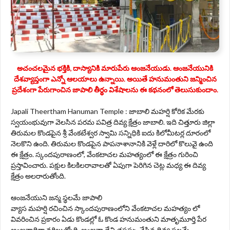
అచంచలమైన భక్తికి, దాస్యానికి మారుపేరు ఆంజనేయుడు. ఆంజనేయునికి
దేశవ్యాప్తంగా ఎన్నో ఆలయాలు ఉన్నాయి. అయితే హనుమంతుని జన్మించిన
ప్రదేశంగా పేరుగాంచిన జాపాలి తీర్థం విశేషాలను ఈ కథనంలో తెలుసుకుందాం.
Japali Theertham Hanuman Temple : జాబాలి మహర్షి కోరిక మేరకు
స్వయంభువుగా వెలసిన పరమ పవిత్ర దివ్య క్షేత్రం జాబాలి. ఇది చిత్తూరు జిల్లా
తిరుమల కొండపైన శ్రీ వేంకటేశ్వర స్వామి సన్నిధికి ఐదు కిలోమీటర్ల దూరంలో
నెలకొని ఉంది. తిరుమల కొండపైన పాపనాశానానికి వెళ్లే దారిలో కొలువై ఉంది
ఈ క్షేత్రం. స్కందపురాణంలో, వేంకటాచల మహత్యంలో ఈ క్షేత్రం గురించి
ప్రస్తావించారు. పక్షుల కిలకిలరావాలతో ఏపుగా పెరిగిన చెట్ల మధ్య ఈ దివ్య
క్షేత్రం అలరారుతోంది.
ఆంజనేయుని జన్మ స్థలమే జాపాలి
వ్యాస మహర్షి రచించిన స్కాందపురాణంలోని వేంకటాచల మహత్యం లో
వివరించిన ప్రకారం ఏడు కొండల్లో ఓ కొండ హనుమంతుని మాతృమూర్తి పేర
అంజనాద్రిగా వర్ధిల్లుతోంది. అంజనా దేవి తపస్సు చేసిన దివ్య స్థలమే