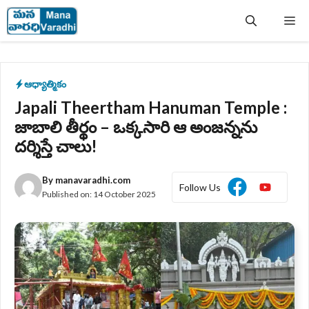
Skip
Me
to
content
ఆధ్యాత్మికం
Japali Theertham Hanuman Temple :
జాబాలి తీర్థం – ఒక్కసారి ఆ అంజన్నను
దర్శిస్తే చాలు!
By
manavaradhi.com
Follow Us
Published on:
14 October 2025