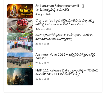
Sri Hanuman Sahasranamavali – శ్రీ
హనుమత్సహస్రనామావళిః
4 August 2026
Cranberries | క్రాన్ బెర్రీల‌ను తిన‌డం వ‌ల్ల వచ్చే
ఆరోగ్య ప్రయోజనాలు ఏంటో తెలుసా..?
4 August 2026
ఉయ్యూరులో లేఖరులకు సంఘీభావం తెలిపిన
పెనుమాక వెంకట సుబ్బారావు
23 July 2026
Agniveer Vayu 2026 – అగ్నివీర్‌ పోస్టుల భర్తీకి
ప్రకటన !
20 July 2026
NBK 111 Release Date : బాలయ్య – గోపీచంద్
మలినేని NBK111 రిలీజ్ డేట్ ఫిక్స్?
17 July 2026