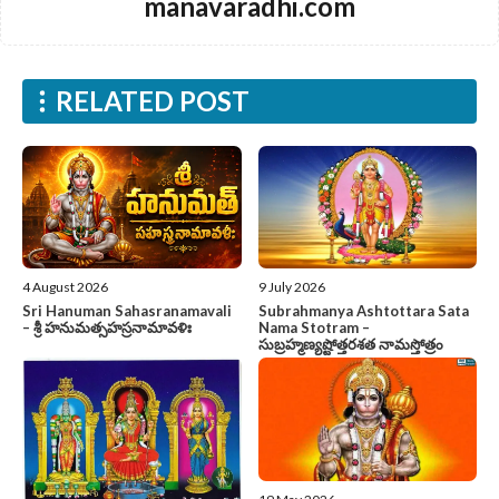
manavaradhi.com
RELATED POST
4 August 2026
9 July 2026
Sri Hanuman Sahasranamavali
Subrahmanya Ashtottara Sata
– శ్రీ హనుమత్సహస్రనామావళిః
Nama Stotram –
సుబ్రహ్మణ్యష్టోత్తరశత నామస్తోత్రం