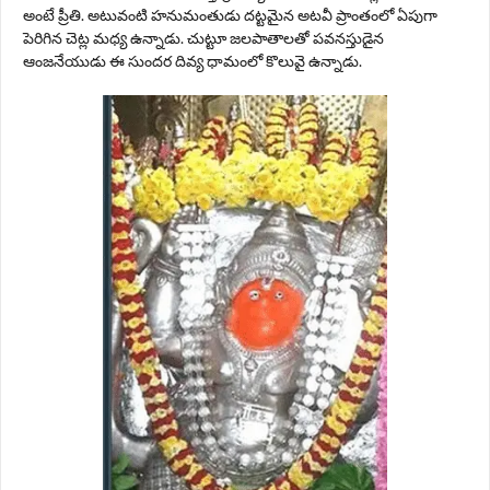
అంటే ప్రీతి. అటువంటి హనుమంతుడు దట్టమైన అటవీ ప్రాంతంలో ఏపుగా
పెరిగిన చెట్ల మధ్య ఉన్నాడు. చుట్టూ జలపాతాలతో పవనస్తుడైన
ఆంజనేయుడు ఈ సుందర దివ్య ధామంలో కొలువై ఉన్నాడు.