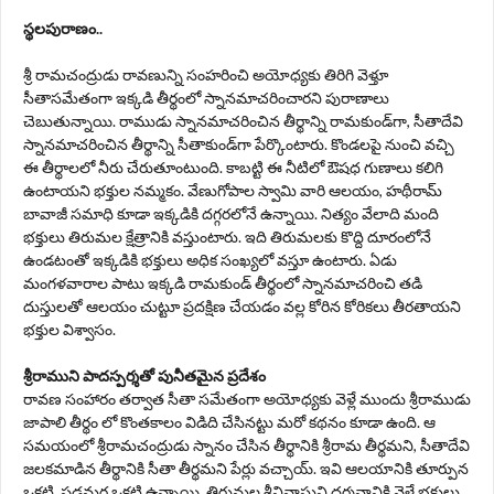
స్థలపురాణం..
శ్రీ రామచంద్రుడు రావణున్ని సంహరించి అయోధ్యకు తిరిగి వెళ్తూ
సీతాసమేతంగా ఇక్కడి తీర్థంలో స్నానమాచరించారని పురాణాలు
చెబుతున్నాయి. రాముడు స్నానమాచరించిన తీర్థాన్ని రామకుండ్‌గా, సీతాదేవి
స్నానమాచరించిన తీర్థాన్ని సీతాకుండ్‌గా పేర్కొంటారు. కొండలపై నుంచి వచ్చి
ఈ తీర్థాలలో నీరు చేరుతూంటుంది. కాబట్టి ఈ నీటిలో ఔషధ గుణాలు కలిగి
ఉంటాయని భక్తుల నమ్మకం. వేణుగోపాల స్వామి వారి ఆలయం, హథీరామ్‌
బావాజీ సమాధి కూడా ఇక్కడికి దగ్గరలోనే ఉన్నాయి. నిత్యం వేలాది మంది
భక్తులు తిరుమల క్షేత్రానికి వస్తుంటారు. ఇది తిరుమలకు కొద్ది దూరంలోనే
ఉండటంతో ఇక్కడికి భక్తులు అధిక సంఖ్యలో వస్తూ ఉంటారు. ఏడు
మంగళవారాల పాటు ఇక్కడి రామకుండ్‌ తీర్థంలో స్నానమాచరించి తడి
దుస్తులతో ఆలయం చుట్టూ ప్రదక్షిణ చేయడం వల్ల కోరిన కోరికలు తీరతాయని
భక్తుల విశ్వాసం.
శ్రీరాముని పాదస్పర్శతో పునీతమైన ప్రదేశం
రావణ సంహారం తర్వాత సీతా సమేతంగా అయోధ్యకు వెళ్లే ముందు శ్రీరాముడు
జాపాలి తీర్థం లో కొంతకాలం విడిది చేసినట్టు మరో కథనం కూడా ఉంది. ఆ
సమయంలో శ్రీరామచంద్రుడు స్నానం చేసిన తీర్థానికి శ్రీరామ తీర్థమని, సీతాదేవి
జలకమాడిన తీర్థానికి సీతా తీర్థమని పేర్లు వచ్చాయ్. ఇవి ఆలయానికి తూర్పున
ఒకటి, పడమర ఒకటి ఉన్నాయి. తిరుమల శ్రీనివాసుని దర్శనానికి వెళ్లే భక్తులు