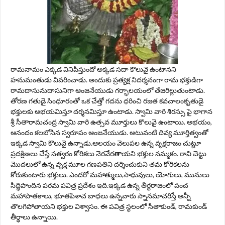
రామనామం ఎక్కడ వినిపిస్తుందో అక్కడ సదా కొలువై ఉంటానని
హనుమంతుడు వివరించాడు. అందుకు ప్రత్యక్ష నిదర్శనంగా రామ భక్తుడిగా
రామదాసునుదాసునిగా ఆంజనేయుడు గర్భాలయంలో తేజరిల్లుతుంటాడు.
తోరణ గతుడై సింధూరంతో ఒక చేత్తో గదను ధరించి రజత కవచాలంకృతుడై
భక్తులకు అభయమిస్తూ దర్శనమిస్తూ ఉంటాడు. స్వామి వారి శిరస్సు పై భాగాన
శ్రీ సీతారామచంద్ర స్వామి వారి ఉత్సవ మూర్తులు కొలువై ఉంటాయి. అభయం,
ఆనందం కలబోసిన స్వరూపం ఆంజనేయుడు. అటువంటి దివ్య మూర్తిత్వంతో
ఇక్కడ స్వామి కొలువై ఉన్నాడు.ఆలయం వెలుపల ఉన్న వృక్షరాజం చుట్టూ
ప్రదక్షిణలు చేస్తే సత్వరం కోరికలు నెరవేరతాయని భక్తుల నమ్మకం. రావి చెట్టు
మొదలులో ఉన్న వృక్ష మూల గణపతిని దర్శించుకుని తమ కోరికలను
కోరుకుంటారు భక్తులు. ఎందరో మహాత్ములు,సాధువులు, యోగులు, మునులు
సిద్ధిపొందిన పరమ పవిత్ర ప్రదేశం ఇది.ఇక్కడ ఉన్న తీర్థరాజంలో పంచ
మహాపాతకాలు, భూతపిశాచ బాధలు ఉన్నవారు స్నానమాచరిస్తే అన్నీ
తొలగిపోతాయని భక్తుల విశ్వాసం. ఈ పవిత్ర స్థలంలో సీతాకుండ్‌, రామకుండ్‌
తీర్థాలు ఉన్నాయి.