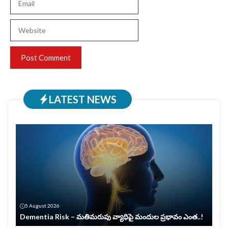
Website
LATEST NEWS
5 August 2026
Dementia Risk – మతిమరుపు వ్యాధిపై మందుల ప్రభావం ఎంత..!