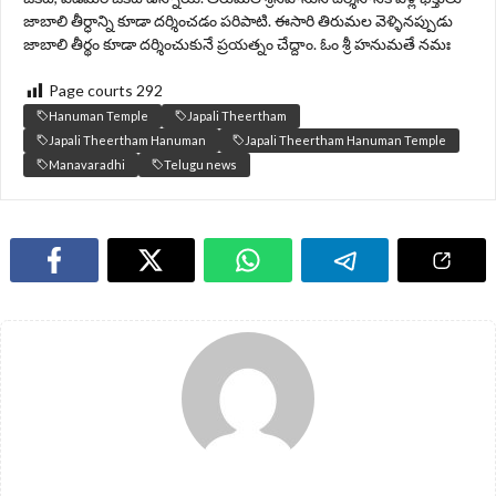
జాబాలి తీర్ధాన్ని కూడా దర్శించడం పరిపాటి. ఈసారి తిరుమల వెళ్ళినప్పుడు
జాబాలి తీర్థం కూడా దర్శించుకునే ప్రయత్నం చేద్దాం. ఓం శ్రీ హనుమతే నమః
Page courts
292
Hanuman Temple
Japali Theertham
Japali Theertham Hanuman
Japali Theertham Hanuman Temple
Manavaradhi
Telugu news