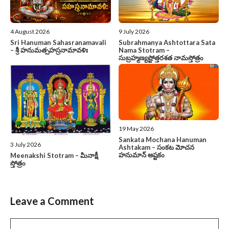
4 August 2026
9 July 2026
Sri Hanuman Sahasranamavali
Subrahmanya Ashtottara Sata
– శ్రీ హనుమత్సహస్రనామావళిః
Nama Stotram –
సుబ్రహ్మణ్యష్టోత్తరశత నామస్తోత్రం
19 May 2026
Sankata Mochana Hanuman
3 July 2026
Ashtakam – సంకట మోచన
హనుమాన్ అష్టకం
Meenakshi Stotram – మీనాక్షీ
స్తోత్రం
Leave a Comment
Comment