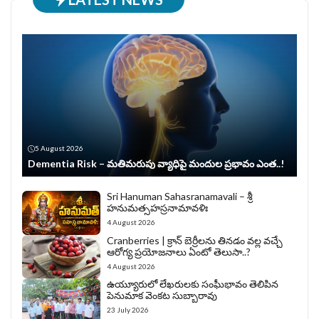
5 August 2026
Dementia Risk – మతిమరుపు వ్యాధిపై మందుల ప్రభావం ఎంత..!
Sri Hanuman Sahasranamavali – శ్రీ
హనుమత్సహస్రనామావళిః
4 August 2026
Cranberries | క్రాన్ బెర్రీల‌ను తిన‌డం వ‌ల్ల వచ్చే
ఆరోగ్య ప్రయోజనాలు ఏంటో తెలుసా..?
4 August 2026
ఉయ్యూరులో లేఖరులకు సంఘీభావం తెలిపిన
పెనుమాక వెంకట సుబ్బారావు
23 July 2026