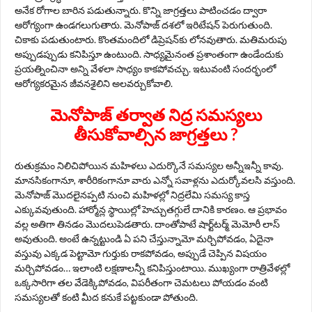
అనేక రోగాల బారిన పడుతున్నారు. కొన్ని జాగ్రత్తలు పాటించడం ద్వారా
ఆరోగ్యంగా ఉండ‌గ‌లుగుతారు. మెనోపాజ్ ద‌శ‌లో ఇరిటేషన్‌ పెరుగుతుంది.
చికాకు పడుతుంటారు. కొంతమందిలో డిప్రెషన్‌కు లోనవుతారు. మతిమరుపు
అప్పుడప్పుడు కనిపిస్తూ ఉంటుంది. సాధ్యమైనంత ప్రశాంతంగా ఉండేందుకు
ప్రయత్నించినా అన్ని వేళలా సాధ్యం కాకపోవచ్చు. ఇటువంటి సందర్భంలో
ఆరోగ్యకరమైన జీవనశైలిని అలవర్చుకోవాలి.
మెనోపాజ్ తర్వాత నిద్ర సమస్యలు
తీసుకోవాల్సిన జాగ్రత్తలు ?
రుతుక్రమం నిలిచిపోయిన మహిళలు ఎదుర్కొనే సమస్యల అన్నీఇన్నీ కావు.
మానసికంగానూ, శారీరికంగానూ వారు ఎన్నో సవాళ్లను ఎదుర్కోవలసి వస్తుంది.
మెనోపాజ్‌ మొదలైనప్పటి నుంచి మహిళల్లో నిద్రలేమి సమస్య కాస్త
ఎక్కువవుతుంది. హార్మోన్ల స్థాయిల్లో హెచ్చుతగ్గులే దానికి కారణం. ఆ ప్రభావం
వల్ల అతిగా తినడం మొదలుపెడతారు. దాంతోపాటే షార్ట్‌టర్మ్‌ మెమోరీ లాస్‌
అవుతుంది. అంటే ఉన్నట్టుండి ఏ పని చేస్తున్నామో మర్చిపోవడం, ఏదైనా
వస్తువు ఎక్కడ పెట్టామో గుర్తుకు రాకపోవడం, అప్పుడే చెప్పిన విషయం
మర్చిపోవడం… ఇలాంటి లక్షణాలన్నీ కనిపిస్తుంటాయి. ముఖ్యంగా రాత్రివేళల్లో
ఒక్కసారిగా తల వేడెక్కిపోవడం, విపరీతంగా చెమటలు పోయడం వంటి
సమస్యలతో కంటి మీద కనుకే పట్టకుండా పోతుంది.