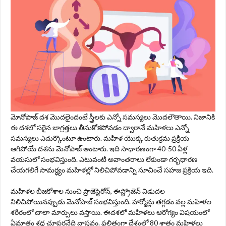
మోనోపాజ్ దశ మొదలైందంటే స్త్రీలకు ఎన్నో సమస్యలు మొదలౌతాయి. నిజానికి
ఈ దశలో సరైన జాగ్రత్తలు తీసుకోకపోవడం ద్వారానే మహిళలు ఎన్నో
సమస్యలు ఎదుర్కొంటూ ఉంటారు. మహిళ యొక్క రుతుక్రమ ప్రక్రియ
ఆగిపోయే దశను మెనోపాజ్ అంటారు. ఇది సాధారణంగా 40-50 ఏళ్ల
వ‌య‌సులో సంభవిస్తుంది. ఎటువంటి అవాంతరాలు లేకుండా గర్భధారణ
చేయగలిగే సామర్ధ్యం మహిళల్లో నిలిచిపోవడాన్ని సూచించే సహజ ప్రక్రియ ఇది.
మ‌హిళ‌ల బీజకోశాల నుంచి ప్రాజెస్టెరోన్, ఈస్ట్రోజెన్ విడుదల
నిలిచిపోయినప్పుడు మెనోపాజ్‌ సంభవిస్తుంది. హార్మోన్లు తగ్గడం వల్ల మహిళల
శరీరంలో చాలా మార్పులు వస్తాయి. ఈదశలో మ‌హిళ‌లు ఆరోగ్యం విషయంలో
ఏమాత్రం శ్రద్ధ చూపరనేది వాస్తవం. ఫలితంగా దేశంలో 80 శాతం మహిళలు