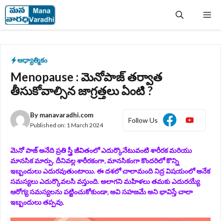
Skip
Me
to
content
ఆధ్యాత్మికం
Menopause : మెనోపాజ్ తర్వాత
తీసుకోవాల్సిన జాగ్రత్తలు ఏంటి ?
By
manavaradhi.com
Follow Us
Published on:
1 March 2024
మెనో పాజ్ అనేది ప్రతి స్త్రీ జీవితంలో ఎదుర్కొనేటువంటి శారీరక మరియు
మానసిక మార్పు. దీనివల్ల శారీరకంగా, మానసికంగా కొందరిలో కొన్ని
ఇబ్బందులు ఎదురవుతుంటాయి. ఈ దశలో చాలామంది నిద్ర విషయంలో అనేక
సమస్యలు ఎదుర్కొవలసి వస్తుంది. అలాగని మహిళలు తమకు ఎదురయ్యే
ఆరోగ్య సమస్యలను పట్టించుకోకుండా, అవి సహజమే అని భావిస్తే చాలా
ఇబ్బందులు తప్పవు.