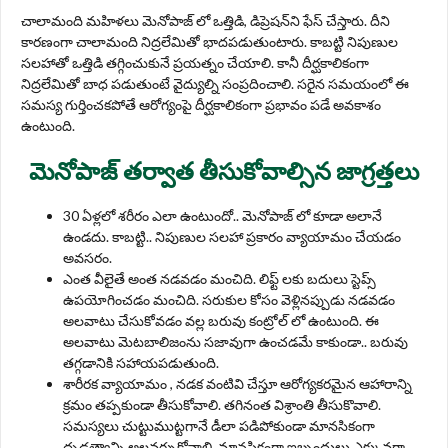
చాలామంది మ‌హిళ‌లు మెనోపాజ్ లో ఒత్తిడి, డిప్రెష‌న్‌ని ఫేస్ చేస్తారు. దీని
కారణంగా చాలామంది నిద్రలేమితో భాదపడుతుంటారు. కాబ‌ట్టి నిపుణుల
స‌ల‌హాతో ఒత్తిడి త‌గ్గించుకునే ప్ర‌య‌త్నం చేయాలి. కానీ దీర్ఘకాలికంగా
నిద్రలేమితో బాధ పడుతుంటే వైద్యుల్ని సంప్రదించాలి. సరైన సమయంలో ఈ
సమస్య గుర్తించకపోతే ఆరోగ్యంపై దీర్ఘకాలికంగా ప్రభావం పడే అవకాశం
ఉంటుంది.
మెనోపాజ్ తర్వాత తీసుకోవాల్సిన జాగ్రత్తలు
30 ఏళ్ల‌లో శ‌రీరం ఎలా ఉంటుందో.. మెనోపాజ్ లో కూడా అలానే
ఉండ‌దు. కాబ‌ట్టి.. నిపుణుల స‌ల‌హా ప్ర‌కారం వ్యాయామం చేయ‌డం
అవ‌స‌రం.
ఎంత వీలైతే అంత న‌డ‌వ‌డం మంచిది. లిఫ్ట్ ల‌కు బదులు స్టెప్స్
ఉప‌యోగించ‌డం మంచిది. స‌రుకుల కోసం వెళ్లిన‌ప్పుడు న‌డ‌వ‌డం
అల‌వాటు చేసుకోవ‌డం వ‌ల్ల బ‌రువు కంట్రోల్ లో ఉంటుంది. ఈ
అల‌వాటు మెట‌బాలిజంను స‌జావుగా ఉంచ‌డ‌మే కాకుండా.. బ‌రువు
త‌గ్గ‌డానికి స‌హాయ‌ప‌డుతుంది.
శారీరక వ్యాయామం , నడక వంటివి చేస్తూ ఆరోగ్యకరమైన ఆహారాన్ని
క్రమం తప్పకుండా తీసుకోవాలి. త‌గినంత విశ్రాంతి తీసుకొవాలి.
స‌మ‌స్య‌లు చుట్టుముట్ట‌గానే డీలా ప‌డిపోకుండా మాన‌సికంగా
దృఢ‌త్వాన్ని అల‌వ‌ర్చుకోవాలి. మానసికంగా ఇబ్బందులు ఎక్కువగా