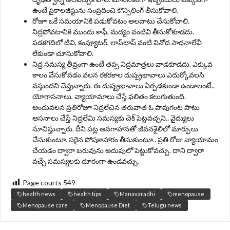
ఉంటే సైకాలజిస్టును సంప్రదించి కౌన్సిలింగ్‌ తీసుకోవాలి.
రోజూ ఒకే సమయానికి పడుకోవటం అలవాటు చేసుకోవాలి.
నిద్రపోవటానికి ముందు కాఫీ, మద్యం వంటివి తీసుకోకూడదు.
పడకగదిలో టివి, కంప్యూటర్‌, లాప్‌టాప్‌ వంటి వినోద సాధనాలేవీ
లేకుండా చూసుకోవాలి.
నిద్ర సమస్య తీవ్రంగా ఉంటే తప్ప నిద్రమాత్రలు వాడకూడదు. ఎక్కువ
కాలం వేసుకోవడం వలన రకరకాల దుష్ప్రభావాలు ఎదుర్కోవలసి
వస్తుందని చెప్తున్నారు. ఈ దుష్ప్రభావాలు ఏర్పడకుండా ఉండాలంటే..
యోగాసనాలు, వ్యాయామాలు చేస్తే ఫలితం కలుగుతుంది.
అందువలన ప్రతిరోజూ నిద్రలేచిన తరువాత ఓ పావుగంట పాటు
ఆసనాలు చేస్తే నిద్రలేమి సమస్యకు చెక్ పెట్టవచ్చని.. వైద్యులు
సూచిస్తున్నారు. దీని పట్ల అవగాహానతో జీవనశైలిలో మార్పులు
చేసుకుంటూ. సరైన పోషకాహారం తీసుకుంటూ.. ప్రతి రోజు వ్యాయామం
చేయడం ద్వారా బరువును అదుపులో పెట్టుకోవచ్చు. దాని ద్వారా
వచ్చే సమస్యలకు దూరంగా ఉండవచ్చు.
Page courts
549
health news
health tips
Manavaradhi
menopause
Menopause care
Menopause Diet
Telugu news