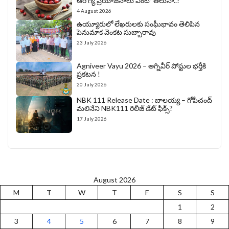
ఆరోగ్య ప్రయోజనాలు ఏంటో తెలుసా..?
4 August 2026
ఉయ్యూరులో లేఖరులకు సంఘీభావం తెలిపిన
పెనుమాక వెంకట సుబ్బారావు
23 July 2026
Agniveer Vayu 2026 – అగ్నివీర్‌ పోస్టుల భర్తీకి
ప్రకటన !
20 July 2026
NBK 111 Release Date : బాలయ్య – గోపీచంద్
మలినేని NBK111 రిలీజ్ డేట్ ఫిక్స్?
17 July 2026
August 2026
M
T
W
T
F
S
S
1
2
3
4
5
6
7
8
9