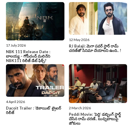
12 May 2026
17 July 2026
RJ Balaji: మెగా పవర్ స్టార్ రామ్
చరణ్‌తో సినిమా చేయాలని ఉంది.. !
NBK 111 Release Date :
బాలయ్య – గోపీచంద్ మలినేని
NBK111 రిలీజ్ డేట్ ఫిక్స్?
4 April 2026
2 March 2026
Dacoit Trailer : ‘డెకాయిట్‌’ ట్రైలర్‌
రిలీజ్‌
Peddi Movie: ‘పెద్ది’ డబ్బింగ్ స్టార్ట్
చేసిన రామ్ చరణ్.. బుచ్చిబాబుపై
జోకులు