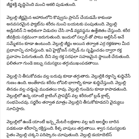
జీర్ణశక్తి వృద్ధిచెంది మంచి ఆకలి పుడుతుంది.
వెల్లుల్లి జీర్ణమైన ఆహారంలోని కొవ్వును ప్రాసెస్‌ చేయడమే కాకుండా
అనవసరమైన ఫ్యాట్‌ను శరీరం నుంచి బయటకు పంపుతుంది. వెల్లుల్లి
అడ్రినలిన్ ని అధికంగా విడుదల చేసి నాడీ వ్యవస్థను ఉత్తేజితం చేస్తుంది. శరీర
జీవక్రియ సక్రమంగా జరుగుతుంది. ఇందులో సల్ఫర్ తో పాటు అల్లిసిన్ అనే
సమ్మేళనం కూడా ఉంటుంది. వెల్లుల్లి జీర్ణం అయిన తర్వాత ఎర్ర రక్తకణాల మీద
ప్రభావాన్ని చూపిస్తుంది. ఇవి హైడ్రోజన్ సల్ఫెడ్ ను సృష్టించడం ద్వారా రక్త
ప్రవాహం పెరుగుతుంది. దీని వల్ల రక్త సరఫలా సహజమైన స్థాయికి చేరుతుంది.
ఫలితంగా గుండె జబ్బు సమస్యలు తగ్గుముఖంపడతాయి.
వెల్లుల్లి ని తీసుకోవడం వల్ల బ‌రువు కూడా తగ్గుతారు. వెల్లుల్లికి రక్తాన్ని శుద్ధిచేసే
గుణం ఉంది. అంతేకాదు శరీరం లోపలి భాగాల్ని కూడా శుద్ధిచేస్తుంది. వెల్లుల్లి
తినడం వల్ల చర్మంపై ముడతలు రావు. వెల్లుల్లి గుండెను కూడా కాపాడ‌తుంది.
వెల్లుల్లిలో ఉన్న యాంటి క్లాటింగ్‌ ప్రాపర్టీస్‌ వల్ల శరీరంలో బ్లడ్‌ క్లాట్స్‌
సంభవించవు. సర్జరీల తర్వాత మాత్రం వెల్లుల్లిని తీసుకోకూడదని వైద్యులు
సూచిస్తారు.
వెల్లుల్లిలో ఉండే యాంటీ ఇన్ఫ్లమేటరీ లక్షణాల వల్ల ఇది అలర్జీల బారిన
పడకుండా శరీరాన్ని రక్షిస్తుంది. కీళ్ళ వాపులు తగ్గుతాయి. శ్వాస సమస్యలకు
సైతం వెల్లుల్లి చక్కని పరిష్కారం చూపుతుంది. వెల్లుల్లి డయాబెటిస్