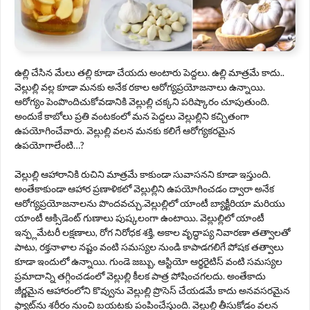
ఉల్లి చేసిన మేలు తల్లి కూడా చేయదు అంటారు పెద్దలు. ఉల్లి మాత్రమే కాదు..
వెల్లుల్లి వల్ల కూడా మనకు అనేక రకాల ఆరోగ్యప్రయోజనాలు ఉన్నాయి.
ఆరోగ్యం పెంపొందిచుకోవడానికి వెల్లుల్లి చక్కని పరిష్కారం చూపుతుంది.
అందుకే కాబోలు ప్రతి వంటకంలో మన పెద్దలు వెల్లుల్లిని కచ్చితంగా
ఉపయోగించేవారు. వెల్లుల్లి వలన మనకు కలిగే ఆరోగ్యకరమైన
ఉపయోగాలేంటి…?
వెల్లుల్లి ఆహారానికి రుచిని మాత్రమే కాకుండా సువాసనని కూడా ఇస్తుంది.
అంతేకాకుండా ఆహార ప్రణాళికలో వెల్లుల్లిని ఉపయోగించడం ద్వారా అనేక
ఆరోగ్యప్రయోజనాలను పొందవచ్చు.వెల్లుల్లిలో యాంటీ బ్యాక్టీరియా మరియు
యాంటీ ఆక్సిడెంట్ గుణాలు పుష్కలంగా ఉంటాయి. వెల్లుల్లిలో యాంటీ
ఇన్ఫ్లమేటరీ లక్షణాలు, రోగ నిరోధక శక్తి, అకాల వృద్ధాప్య నివారణా తత్వాలతో
పాటు, రక్తనాళాల నష్టం వంటి సమస్యల నుండి కాపాడగలిగే పోషక తత్వాలు
కూడా ఇందులో ఉన్నాయి. గుండె జబ్బు, ఆస్టియో ఆర్థరైటిస్ వంటి సమస్యల
ప్రమాదాన్ని తగ్గించడంలో వెల్లుల్లి కీలక పాత్ర పోషించగలదు. అంతేకాదు
జీర్ణమైన ఆహారంలోని కొవ్వును వెల్లుల్లి ప్రొసెస్‌ చేయడమే కాదు అనవసరమైన
ఫ్యాట్‌ను శరీరం నుంచి బయటకు పంపించేస్తుంది. వెల్లుల్లి తీసుకోడం వలన