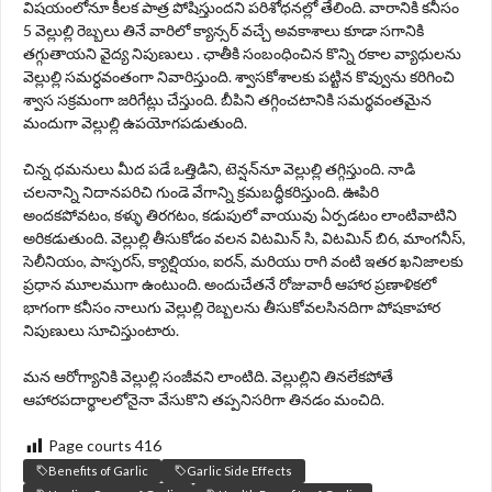
విషయంలోనూ కీలక పాత్ర పోషిస్తుందని పరిశోధనల్లో తేలింది. వారానికి కనీసం
5 వెల్లుల్లి రెబ్బలు తినే వారిలో క్యాన్సర్ వచ్చే అవకాశాలు కూడా సగానికి
తగ్గుతాయని వైద్య నిపుణులు . ఛాతీకి సంబంధించిన కొన్ని రకాల వ్యాధులను
వెల్లుల్లి సమర్ధవంతంగా నివారిస్తుంది. శ్వాసకోశాలకు పట్టిన కొవ్వును కరిగించి
శ్వాస సక్రమంగా జరిగేట్లు చేస్తుంది. బీపిని తగ్గించటానికి సమర్థవంతమైన
మందుగా వెల్లుల్లి ఉపయోగపడుతుంది.
చిన్న ధమనులు మీద పడే ఒత్తిడిని, టెన్షన్‌నూ వెల్లుల్లి తగ్గిస్తుంది. నాడి
చలనాన్ని నిదానపరిచి గుండె వేగాన్ని క్రమబద్ధీకరిస్తుంది. ఊపిరి
అందకపోవటం, కళ్ళు తిరగటం, కడుపులో వాయువు ఏర్పడటం లాంటివాటిని
అరికడుతుంది. వెల్లుల్లి తీసుకోడం వలన విటమిన్ సి, విటమిన్ బి6, మాంగనీస్,
సెలీనియం, పాస్ఫరస్, క్యాల్షియం, ఐరన్, మరియు రాగి వంటి ఇతర ఖనిజాలకు
ప్రధాన మూలముగా ఉంటుంది. అందుచేతనే రోజువారీ ఆహార ప్రణాళికలో
భాగంగా కనీసం నాలుగు వెల్లుల్లి రెబ్బలను తీసుకోవలసినదిగా పోషకాహార
నిపుణులు సూచిస్తుంటారు.
మన ఆరోగ్యానికి వెల్లుల్లి సంజీవని లాంటిది. వెల్లుల్లిని తినలేకపోతే
ఆహారపదార్థాలలోనైనా వేసుకొని తప్పనిసరిగా తినడం మంచిది.
Page courts
416
Benefits of Garlic
Garlic Side Effects