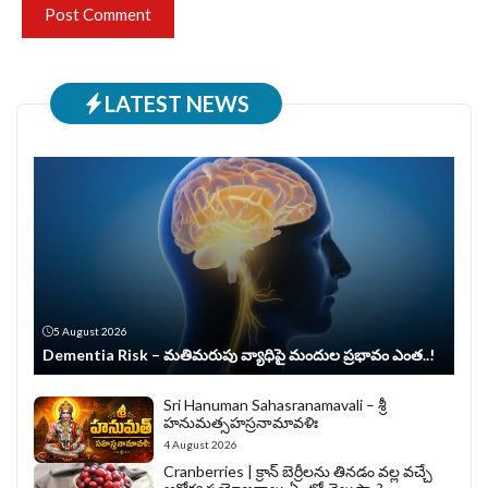
LATEST NEWS
5 August 2026
Dementia Risk – మతిమరుపు వ్యాధిపై మందుల ప్రభావం ఎంత..!
Sri Hanuman Sahasranamavali – శ్రీ
హనుమత్సహస్రనామావళిః
4 August 2026
Cranberries | క్రాన్ బెర్రీల‌ను తిన‌డం వ‌ల్ల వచ్చే