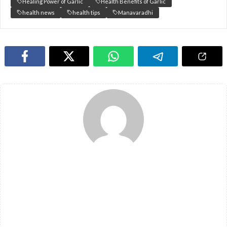
Healing Power of Garlic
Health Benefits of Garlic
health news
health tips
Manavaradhi