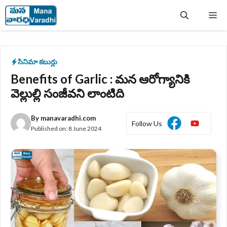
Skip
Me
to
content
సినిమా కబుర్లు
Benefits of Garlic : మన ఆరోగ్యానికి
వెల్లుల్లి సంజీవని లాంటిది
By
manavaradhi.com
Follow Us
Published on:
8 June 2024