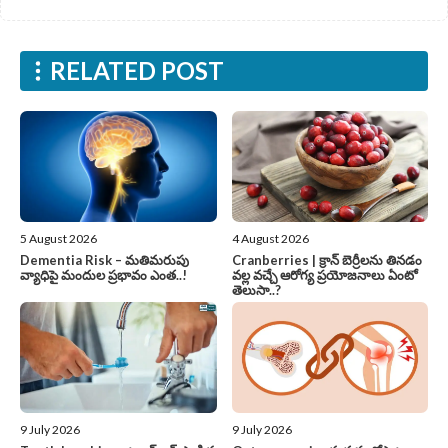
RELATED POST
5 August 2026
4 August 2026
Dementia Risk – మతిమరుపు
Cranberries | క్రాన్ బెర్రీల‌ను తిన‌డం
వ్యాధిపై మందుల ప్రభావం ఎంత..!
వ‌ల్ల వచ్చే ఆరోగ్య ప్రయోజనాలు ఏంటో
తెలుసా..?
9 July 2026
9 July 2026