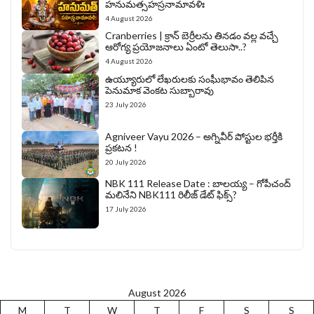
హనుమత్సహస్రనామావళిః
4 August 2026
Cranberries | క్రాన్ బెర్రీల‌ను తిన‌డం వ‌ల్ల వచ్చే
ఆరోగ్య ప్రయోజనాలు ఏంటో తెలుసా..?
4 August 2026
ఉయ్యూరులో లేఖరులకు సంఘీభావం తెలిపిన
పెనుమాక వెంకట సుబ్బారావు
23 July 2026
Agniveer Vayu 2026 – అగ్నివీర్‌ పోస్టుల భర్తీకి
ప్రకటన !
20 July 2026
NBK 111 Release Date : బాలయ్య – గోపీచంద్
మలినేని NBK111 రిలీజ్ డేట్ ఫిక్స్?
17 July 2026
August 2026
M
T
W
T
F
S
S