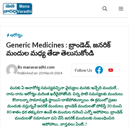
Skip
Me
to
content
ఆరోగ్యం
Generic Medicines : బ్రాండెడ్, జనరిక్‌
మందుల మధ్య తేడా తెలుసుకోండి
By
manavaradhi.com
Follow Us
Published on:
23 March 2024
మనకు ఏ అనారోగ్య సమస్యవచ్చినా వైద్యులు మనకు ఇచ్చేది మందులే…
రాను రాను ఆరోగ్యం మరింత ఖరీదైపోతోంది. చిన్న పాటి సమస్యలకు మందులు
కొనాలన్నా సామాన్యుడి స్థాయిని దాటిపోతున్నాయి. ఈ క్రమంలో ప్రజల
మందుకు వస్తున్నవే జనరిక్ మందులు. బ్రాండెడ్ మందులతో పోలిస్తే 30 నుంచి
80 శాతం ధర తక్కువగా ఉండే ఈ మందుల గురించి ఎన్నో అపోహలు. బ్రాండెడ్
మందులతో సమానంగా పని చేసే జనరిక్ మందులకు సంబంధించిన
అపోహాలు.. వాస్తవలు ఏంటి..?