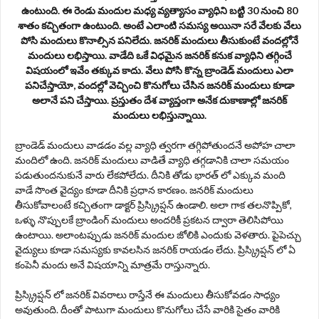
ఉంటుంది. ఈ రెండు మందుల మధ్య వ్యత్యాసం వ్యాధిని బట్టి 30 నుంచి 80
శాతం కచ్చితంగా ఉంటుంది. అంటే ఎలాంటి సమస్య అయినా సరే వేలకు వేలు
పోసి మందులు కొనాల్సిన పనిలేదు. జనరిక్ మందులు తీసుకుంటే వందల్లోనే
మందులు లభిస్తాయి. వాడేది ఒకే విధమైన జనరిక్ కనుక వ్యాధిని తగ్గించే
విషయంలో ఇవేం తక్కువ కాదు. వేలు పోసి కొన్న బ్రాండెడ్ మందులు ఎలా
పనిచేస్తాయో, వందల్లో వెచ్చించి కొనుగోలు చేసిన జనరిక్ మందులు కూడా
అలానే పని చేస్తాయి. ప్రస్తుతం దేశ వ్యాప్తంగా అనేక దుకాణాల్లో జనరిక్
మందులు లభిస్తున్నాయి.
బ్రాండెడ్ మందులు వాడడం వల్ల వ్యాధి త్వరగా తగ్గిపోతుందనే అపోహ చాలా
మందిలో ఉంది. జనరిక్ మందులు వాడితే వ్యాధి తగ్గడానికి చాలా సమయం
పడుతుందనుకునే వారు లేకపోలేదు. దీనికి తోడు భారత్ లో ఎక్కువ మంది
వాడే సొంత వైద్యం కూడా దీనికి ప్రధాన కారణం. జనరిక్ మందులు
తీసుకోవాలంటే కచ్చితంగా డాక్టర్ ప్రిస్క్రిప్షన్ ఉండాలి. అలా గాక తలనొప్పికో,
ఒళ్ళు నొప్పులకే బ్రాండింగ్ మందులు అందరికీ ప్రకటన ద్వారా తెలిసిపోయి
ఉంటాయి. అలాంటప్పుడు జనరిక్ మందుల జోలికి ఎందుకు వెళతారు. పైపెచ్చు
వైద్యులు కూడా సమస్యకు కావలసిన జనరిక్ రాయడం లేదు. ప్రిస్క్రిప్షన్ లో ఏ
కంపెనీ మందు అనే విషయాన్ని మాత్రమే రాస్తున్నారు.
ప్రిస్క్రిప్షన్ లో జనరిక్ వివరాలు రాస్తేనే ఈ మందులు తీసుకోవడం సాధ్యం
అవుతుంది. దీంతో పాటుగా మందులు కొనుగోలు చేసే వారికి సైతం వారికి