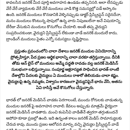
కావలసిన జనరిక్ మీద పూర్తి అవగాహన ఉండడం తప్పనిసరి. అలా లేనప్పుడు
వేరే వేరే వ్యాధులకు వేరే వేరే మందులు వాడి కొత్త సమస్యల్లో పడే ఆస్కారం
ఉంది. జనరిక్ మందులు కొనడానికి వెళ్ళినప్పుడు డాక్టర్ ప్రిస్క్రిప్షన్ సరైనదేనా,
మనం మందులు కొంటున్న షాపులో ఉన్న వారు నిపుణులేనా అనే విషయాన్ని
బేరీజు వేసుకుని మందులు కొనుగోలు చేయాలి. అంతే తప్ప వైద్యుని
సంప్రదించకుండా, వైద్యుని ప్రిస్క్రిప్షన్ లేకుండా వాడే జనరిక్ మందులే కాదు,
బ్రాండింగ్ మందులు సైతం ఎన్నో సమస్యలు సృష్టిస్తాయి.
ప్రస్తుతం ప్రపంచంలోని చాలా దేశాలు జనరిక్ మందుల వినియోగాన్ని
ప్రోత్సహిస్తూ, పేద ప్రజల ఆర్థిక భారాన్ని చాలా వరకూ తగ్గిస్తున్నాయి. దీనికి
తోడు ఆన్ లైన్ లో మందులు అమ్మే పద్ధతి రావడం వల్ల జనరిక్ మెడిసిన్
సులభంగా లభిస్తున్నాయి. సంపూర్ణ అక్షరాస్యత సాధించిన భారత్ లాంటి
దేశాల్లోని పేదలకు వైద్యులు ఏ మందులు రాశారో తెలియడం చాలా కష్టం.
వైద్యులపై ఉన్న నమ్మకం, విశ్వాసం కారణంగా వైద్యునిపైనే భారం వేసి, అతను
ఏవి రాసిస్తే అవే కొనుగోలు చేస్తున్నారు.
భారత్ లో జనరిక్ మెడిసిన్ వాడకం పెరగాలంటే, ముందు రోగులకు వాడుతున్న
మందుల జనరిక్ పై అవగాహన రావాలి. కేవలం అప్పుడు మాత్రమే ధైర్యంగా
జనరిక్ మెడిసిన్ వాడతారు. మంచి కంపెనీవి వాడితేనే త్వరగా తగ్గుతుందనే
అపోహ కూడా ప్రజల్లో ఉంది. ఇది ఉన్నంత కాలం జనరిక్ మెడిస్ సామాన్యులకు
చేరువ కావు. ముందు ప్రజల ఆలోచన మార్పు వచ్చి వైద్యుల ప్రిస్క్రిప్షన్ వాడే