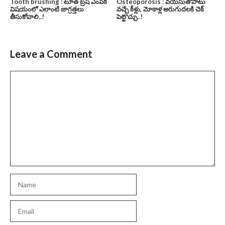
Tooth brushing : టూత్ బ్రష్ ఎంపిక
Osteoporosis : వయసుతోపాటు
విషయంలో ఎలాంటి జాగ్రత్తలు
వచ్చే కీళ్లు, మోకాళ్ల అరుగుదలకి చెక్
తీసుకోవాలి..!
పెట్టొచ్చు..!
Leave a Comment
Comment
Name
Email