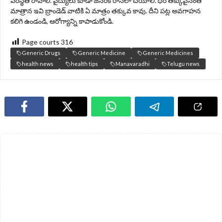
పరిస్థితి రావాలి. వైద్యులు కూడా జనరిక్ రాసేలా చేయాలి. ధర తక్కువైనంత
మాత్రాన ఇవి బ్రాండెడ్ వాటికి ఏ మాత్రం తక్కువ కావు. దీని పట్ల అవగాహన
కలిగి ఉండండి, ఆరోగ్యాన్ని కాపాడుకోండి.
Page courts
316
Generic Drugs
Generic Medicine
Generic Medicines
health news
health tips
Manavaradhi
Telugu news