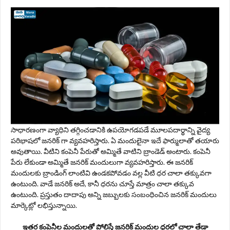
సాధారణంగా వ్యాధిని తగ్గించడానికి ఉపయోగడపడే మూలపదార్థాన్ని వైద్య
పరిభాషలో జనరిక్ గా వ్యవహరిస్తారు. ఏ మందులైనా ఇదే ఫార్ములాతో తయారు
అవుతాయి. వీటిని కంపెనీ పేరుతో అమ్మితే వాటిని బ్రాండెడ్ అంటారు. కంపెనీ
పేరు లేకుండా అమ్మితే జనరిక్ మందులుగా వ్యవహరిస్తారు. ఈ జనరిక్
మందులకు బ్రాండింగ్ లాంటివి ఉండకపోవడం వల్ల వీటి ధర చాలా తక్కువగా
ఉంటుంది. వాడే జనరిక్ అదే, కానీ ధరను చూస్తే మాత్రం చాలా తక్కువ
ఉంటుంది. ప్రస్తుతం దాదాపు అన్ని జబ్బులకు సంబంధించిన జనరిక్ మందులు
మార్కెట్లో లభిస్తున్నాయి.
ఇతర కంపెనీల మందులతో పోలిస్తే జనరిక్ మందుల ధరలో చాలా తేడా