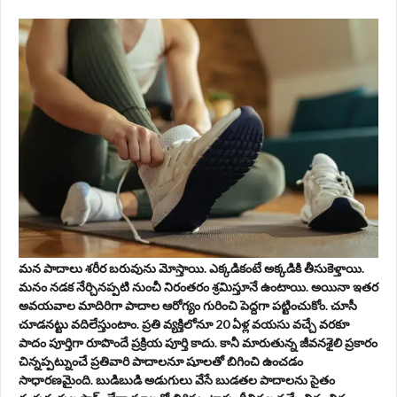
మన పాదాలు శరీర బరువును మోస్తాయి. ఎక్కడికంటే అక్కడికి తీసుకెళ్తాయి.
మనం నడక నేర్చినప్పటి నుంచీ నిరంతరం శ్రమిస్తూనే ఉంటాయి. అయినా ఇతర
అవయవాల మాదిరిగా పాదాల ఆరోగ్యం గురించి పెద్దగా పట్టించుకోం. చూసీ
చూడనట్టు వదిలేస్తుంటాం. ప్రతి వ్యక్తిలోనూ 20 ఏళ్ల వయసు వచ్చే వరకూ
పాదం పూర్తిగా రూపొందే ప్రక్రియ పూర్తి కాదు. కానీ మారుతున్న జీవనశైలి ప్రకారం
చిన్నప్పట్నుంచే ప్రతివారి పాదాలనూ షూలతో బిగించి ఉంచడం
సాధారణమైంది. బుడిబుడి అడుగులు వేసే బుడతల పాదాలను సైతం