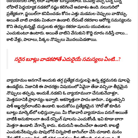
రంగురంగుల సాక్స్‌ లేదా షూలతో బిగిస్తుంటారు. దీనివల్ల వచ్చే చిన్న చిన్న
లోపాలే పెద్దయ్యాక నడకలో నష్టం కలిగించే అవకాశం ఉంది. నలుగురిలో
ప్రత్యేకంగా, స్టయిల్‌గా కనిపించడం కోసం ఎత్తు మడమల చెప్పులు వాడొచ్చు.
అయితే వాటి వాడకం మితంగా ఉండాలి. లేదంటే రకరకాల ఆరోగ్య సమస్యలను
కొని తెచ్చుకున్నట్టే. దుస్తులకు తగ్గట్టు రకరకా షులను యువతులు
ఎంచుకుంటూ ఉంటారు. అయితే వాటిని వేసుకుని కొద్ది దూరం నడిస్తే చాలు…
కాలి వేళ్లు, పాదాలు, పిక్కల నొప్పులు మొదలుపెడతాయి.
సరైన బూట్లు వాడకపోతే ఎదురైయే సమస్యలు ఏంటి…?
వ్యాయామం అనగానే అందుకు తగ్గ ప్రత్యేక దుస్తులపై ఉన్న శ్రద్ధమనకు షూలపై
ఉండట్లేదు. నిజానికి ఈ పాదరక్షల విషయంలో ఏవైనా తేడా వచ్చినా తీవ్రమైన
నొప్పులు తప్పవు. అందుకే..నడకని ఓ వ్యాయామంగా చేసుకునేవాళ్లూ..
మెత్తదనానికీ ప్రాధాన్యం ఇవ్వాలి. అకస్మాత్తుగా పాదం జారినా.. పట్టుతప్పని
షాక్‌ అబ్జర్వర్‌లాంటివి ఉండాలి. ఇందుకోసం ప్రత్యేకమైన ‘సోల్‌’తో కూడిన
బూట్లు మార్కెట్‌లో లభిస్తున్నాయి. మీ రోజువారీ వ్యాయామం పరుగే అయితే
వాటికి అనుకూలంగా ఉండే రన్నింగ్‌ షూలను ఎంచుకోండి. ఇవి కూడా బాగా
మెత్తగా ఉండాలి. వేగాన్నే కాదు.. కుదురునీ అందించేలా ఉండాలి. కాబట్టి
ఎంచుకునేటప్పుడు షాపులోనే చిన్నపాటి జాగింగ్‌లా చేసి చూడాలి. మనం