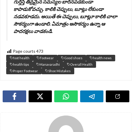
గుర్తిస్తే తీవ్రమైన సమస్యల బారినపడకుండా
కాపాడుకోవచ్చు. కాలికి చెప్పులు, బూట్లు లేకుండా
నడవకూడదు. అయితే ఈ చెప్పులు, బూట్లూ కాలికి చాలా
సౌకర్యంగా ఉండాలి. ఏమాత్రం అసౌకర్యం ఉన్నా ఆ
పాదరక్షలు వాడకండి.
Page courts
473
foot health
Footwear
Good shoes
health news
health tips
Manavaradhi
Overall Health
Proper Footwear
Shoe Mistakes