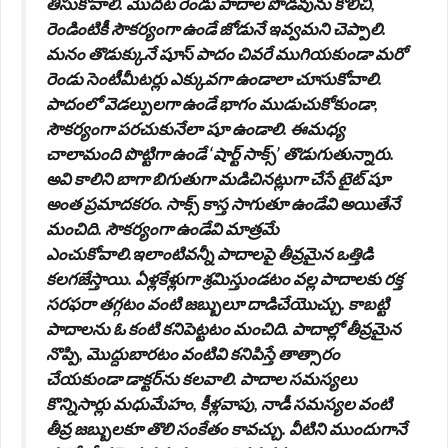
తీసుకోవాలి. మొదట రెండు పాదాల పొడవును కొలిచి,
రెండింటికీ సౌకర్యంగా ఉండే జోడునే ఇవ్వమని చెప్పాలి.
మనం తొడుక్కునే షూస్‌ పాదం చివరే ముగియకుండా మరో
రెండు సెంటీమీటర్లు ఎక్కువగా ఉండాలా చూసుకోవాలి.
పాదంలో వెడల్పులగా ఉండే భాగం ముడుచుకోకుండా,
సౌకర్యంగా పరచుకునేలా షూ ఉండాలి. ఈమధ్య
చాలామంది పొట్టిగా ఉండే ‘షార్ట్‌ సాక్స్‌’ తొడుగుతున్నారు.
అవి కాలిని బాగా బిగుతుగా మడిచినట్లుగా చేసే టైట్‌ షూ
అంత ప్రమాదకరం. సాక్స్‌ కాస్త సాగుతూ ఉండేవి అయితేనే
మంచిది. సౌకర్యంగా ఉండేవి మాత్రమే
ఎంచుకోవాలి.ఇలాంటివన్నీ పాదాలపై తీవ్రమైన ఒత్తిడి
కలగజేస్తాయి. ఏళ్లకేళ్లుగా శ్రమిస్తుండటం వల్ల పాదాలకు రక్త
సరఫరా తగ్గటం వంటి జబ్బులూ దాడిచేయొచ్చు. కాబట్టి
పాదాలను ఓ కంటి కనిపెట్టటం మంచిది. పాదాల్లో తీవ్రమైన
నొప్పి, మొద్దుబారటం వంటివి కనిపిస్తే తాత్సారం
చేయకుండా డాక్టర్‌ను కలవాలి. పాదాల సమస్యలు
కొన్నిసార్లు మధుమేహం, కీళ్లవాపు, నాడీ సమస్యల వంటి
తీవ్ర జబ్బులకూ తొలి సంకేతం కావచ్చు. వీటిని ముందుగానే