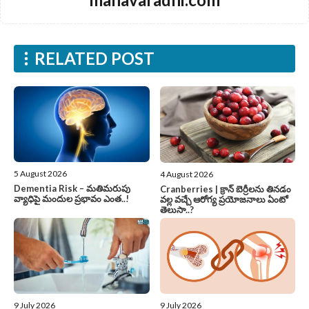
RELATED POST
5 August 2026
4 August 2026
Dementia Risk – మతిమరుపు
Cranberries | క్రాన్ బెర్రీల‌ను తిన‌డం
వ్యాధిపై మందుల ప్రభావం ఎంత..!
వ‌ల్ల వచ్చే ఆరోగ్య ప్రయోజనాలు ఏంటో
తెలుసా..?
9 July 2026
9 July 2026