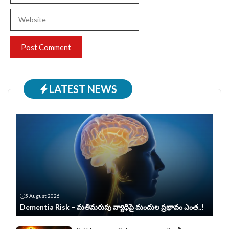
Website
LATEST NEWS
5 August 2026
Dementia Risk – మతిమరుపు వ్యాధిపై మందుల ప్రభావం ఎంత..!