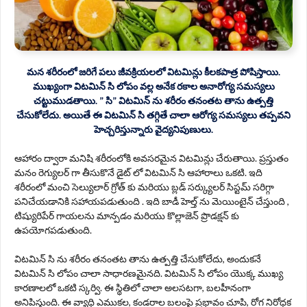
మన శరీరంలో జరిగే పలు జీవక్రియలలో విటమిన్లు కీలకపాత్ర పోషిస్తాయి.
ముఖ్యంగా విటమిన్ సి లోపం వల్ల అనేక రకాల అనారోగ్య సమస్యలు
చట్టుముడతాయి. ” సి” విటమిన్ ను శరీరం తనంతట తాను ఉత్పత్తి
చేసుకోలేదు. అయితే ఈ విట‌మిన్ సి త‌గ్గితే చాలా ఆరోగ్య స‌మ‌స్య‌లు త‌ప్ప‌వ‌ని
హెచ్చ‌రిస్తున్నారు వైద్య‌నిపుణులు.
ఆహారం ద్వారా మనిషి శరీరంలోకి అవసరమైన విటమిన్లు చేరుతాయి. ప్రస్తుతం
మనం రెగ్యులర్ గా తీసుకొనే డైట్ లో విటమిన్ సి ఆహారాలు ఒకటి. ఇది
శరీరంలో మంచి సెల్యులార్ గ్రోత్ కు మరియు బ్లడ్ సర్క్యులర్ సిస్టమ్ సరిగ్గా
పనిచేయడానికి సహాయపడుతుంది . ఇది బాడీ హెల్త్ ను మెయింటైన్ చేస్తుంది ,
టిష్యురిపేర్ గాయలను మాన్పడం మరియు కొల్లాజెన్ ప్రొడక్షన్ కు
ఉపయోగపడుతుంది.
విటమిన్ సి ను శరీరం తనంతట తాను ఉత్పత్తి చేసుకోలేదు, అందుకనే
విటమిన్ సి లోపం చాలా సాధారణమైనది. విటమిన్ సి లోపం యొక్క ముఖ్య
కారణాలలో ఒకటి స్కర్వి. ఈ స్థితిలో చాలా అలసటగా, బలహీనంగా
అనిపిస్తుంది. ఈ వ్యాధి ఎముకల, కండరాల బలంపై ప్రభావం చూపి, రోగ నిరోధక