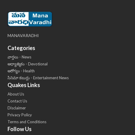
MANAVARADHI
Categories
వార్తలు - News
ఆధ్యాత్మికం - Devotional
ఆరోగ్యం - Health
సినిమా కబుర్లు - Entertainment News
Quakes Links
About Us
Contact Us
Disclaimer
Privacy Policy
Terms and Conditions
Follow Us