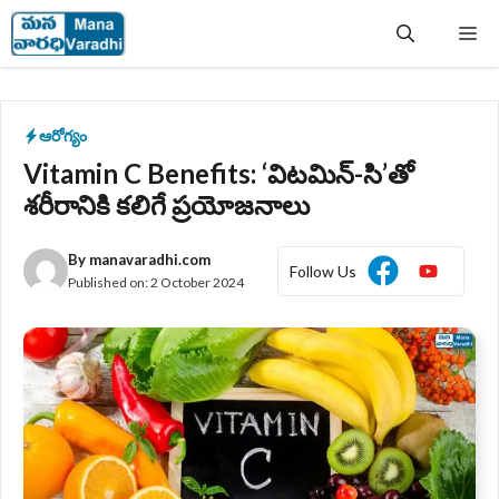
Skip
Me
to
content
ఆరోగ్యం
Vitamin C Benefits: ‘విటమిన్-సి’తో
శరీరానికి కలిగే ప్రయోజనాలు
By
manavaradhi.com
Follow Us
Published on:
2 October 2024