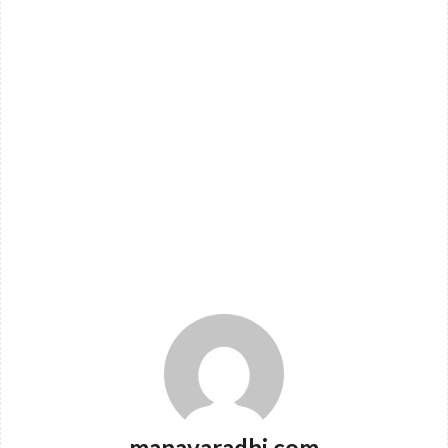
manavaradhi.com