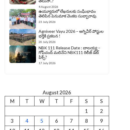
తెలుసా..?
4 August 2026
ఉయ్యూరులో లేఖరులకు సంఘీభావం
తెలిపిన పెనుమాక వెంకట సుబ్బారావు
23 July 2026
Agniveer Vayu 2026 – అగ్నివీర్‌ పోస్టుల
భర్తీకి ప్రకటన !
20 July 2026
NBK 111 Release Date : బాలయ్య –
గోపీచంద్ మలినేని NBK111 రిలీజ్ డేట్
ఫిక్స్?
17 July 2026
August 2026
M
T
W
T
F
S
S
1
2
3
4
5
6
7
8
9