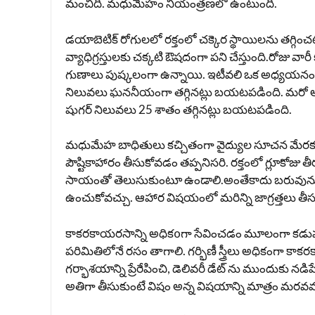
మంచిది. మధుమేహం నియంత్రణలో ఉంటుంది.
డయాబెటిక్ రోగులలో రక్తంలో చక్కెర స్థాయిలను తగ్గ
వ్యాధిగ్రస్తులకు చక్కటి ఔషదంగా పని చేస్తుంది.రోజు 
గుణాలు పుష్కలంగా ఉన్నాయి. ఇటీవలి ఒక అధ్యయనంల
నిలువలు ఘననీయంగా తగ్గినట్లు బయటపడింది. మరో అధ
షుగర్‌ నిలువలు 25 శాతం తగ్గినట్లు బయటపడింది.
మధుమేహ బాధితులు కచ్చితంగా వైద్యుల సూచన మేర
పౌష్టికాహారం తీసుకోవడం తప్పనిసరి. రక్తంలో గ్లూకోజు
సాయంతో తెలుసుకుంటూ ఉండాలి.అంతేకాదు బరువును 
ఉంచుకోవచ్చు. ఆహార విషయంలో మరిన్ని జాగ్రత్తలు తీస
కాకరకాయరసాన్ని అధికoగా సేవించడం మూలంగా కడుపు
పరిమితిలోనే రసం తాగాలి. గర్భిణీ స్త్రీలు అధికంగా కా
గర్భాశయాన్ని ప్రేరేపించి, డెలివరీ డేట్ ను ముందుక
అతిగా తీసుకుంటే విషం అన్న విషయాన్ని మాత్రం మరవవద