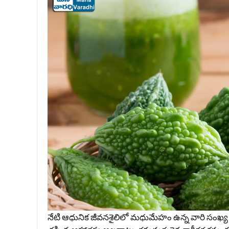
నేటి ఆధునిక జీవనశైలిలో మధుమేహం ఉన్న వారి సంఖ్య