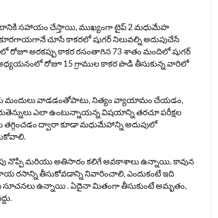
ించటానికి సహాయం చేస్తాయి, ముఖ్యంగా టైప్ 2 మధుమేహ
వారీ కూరగాయగానే చూసే కాకరలో షుగర్‌ నిలువల్ని అదుపుచేసే
ో రోజూ అరకప్పు కాకర రసంతాగిన 73 శాతం మందిలో షుగర్‌
్యయనంలో రోజూ 15 గ్రాముల కాకర పొడి తీసుకున్న వారిలో
కు మందులు వాడడంతోపాటు, నిత్యం వ్యాయామం చేయడం,
 తీరుతెన్నులు ఎలా ఉంటున్నాయన్న విషయాన్ని తరచూ పరీక్షల
తగ్గించడం ద్వారా కూడా మధుమేహాన్ని అదుపులో
ుకోవాలి.
 నొప్పి మరియు అతిసారం కలిగే అవకాశాలు ఉన్నాయి. కావున
కరకాయ రసాన్ని తీసుకోవడాన్ని నివారించాలి, ఎందుకంటే ఇది
ు నడిపే సూచనలు ఉన్నాయి . ఏదైనా మితంగా తీసుకుంటే అమృతం,
్దు.