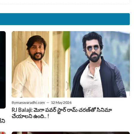
By
manavaradhi.com
—
12 May 2026
RJ Balaji: మెగా పవర్ స్టార్ రామ్ చరణ్‌తో సినిమా
చేయాలని ఉంది.. !
ేని