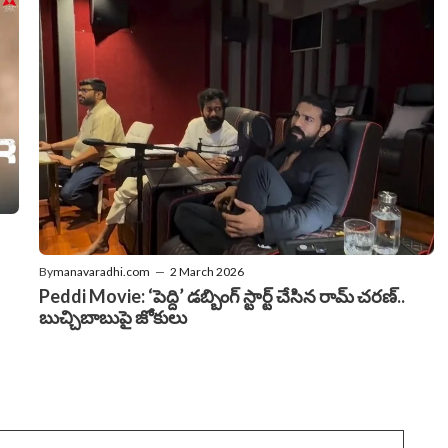
By
manavaradhi.com
—
2 March 2026
Peddi Movie: ‘పెద్ది’ డబ్బింగ్ స్టార్ట్ చేసిన రామ్ చరణ్..
బుచ్చిబాబుపై జోకులు