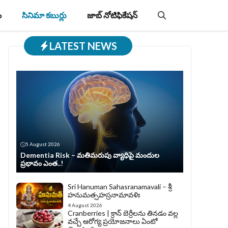
ం
సినిమా కబుర్లు
జాబ్‌ నోటిఫికేషన్‌
LATEST NEWS
5 August 2026
Dementia Risk – మతిమరుపు వ్యాధిపై మందుల
ప్రభావం ఎంత..!
Sri Hanuman Sahasranamavali – శ్రీ
హనుమత్సహస్రనామావళిః
4 August 2026
Cranberries | క్రాన్ బెర్రీల‌ను తిన‌డం వ‌ల్ల
వచ్చే ఆరోగ్య ప్రయోజనాలు ఏంటో