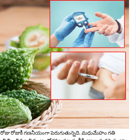
 రోజు రోజుకీ గణనీయంగా పెరుగుతున్నది. మధుమేహం గతి