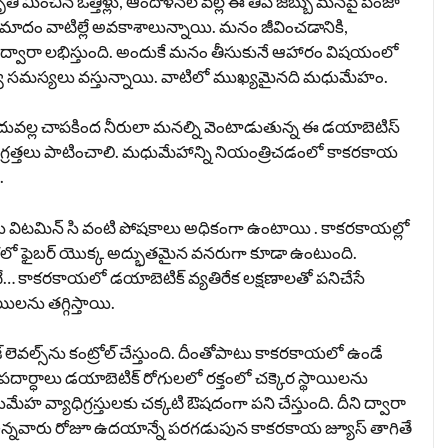
తి మించిన ఒత్తిళ్లు, ఆందోళనల వల్ల ఈ తీపి జబ్బు మనపై పంజా
ప్రమాదం వాటిల్లే అవకాశాలున్నాయి. మనం జీవించడానికి,
ం ద్వారా లభిస్తుంది. అందుకే మనం తీసుకునే ఆహారం విషయంలో
య సమస్యలు వస్తున్నాయి. వాటిలో ముఖ్యమైనది మధుమేహం.
దువల్ల చాపకింద నీరులా మనల్ని వెంటాడుతున్న ఈ డయాబెటిస్
త్తలు పాటించాలి. మధుమేహాన్ని నియంత్రిచడంలో కాకరకాయ
.
విటమిన్ సి వంటి పోషకాలు అధికంగా ఉంటాయి . కాకరకాయల్లో
లో ఫైబర్ యొక్క అద్భుతమైన వనరుగా కూడా ఉంటుంది.
 కాకరకాయలో డయాబెటిక్ వ్యతిరేక లక్షణాలతో పనిచేసే
యిలను తగ్గిస్తాయి.
జ్ లెవల్స్‌ను కంట్రోల్ చేస్తుంది. దీంతోపాటు కాకరకాయలో ఉండే
 ఈ పదార్ధాలు డయాబెటిక్ రోగులలో రక్తంలో చక్కెర స్థాయిలను
హ వ్యాధిగ్రస్తులకు చక్కటి ఔషదంగా పని చేస్తుంది. దీని ద్వారా
ఉన్నవారు రోజూ ఉదయాన్నే పరగడుపున కాకరకాయ జ్యూస్ తాగితే