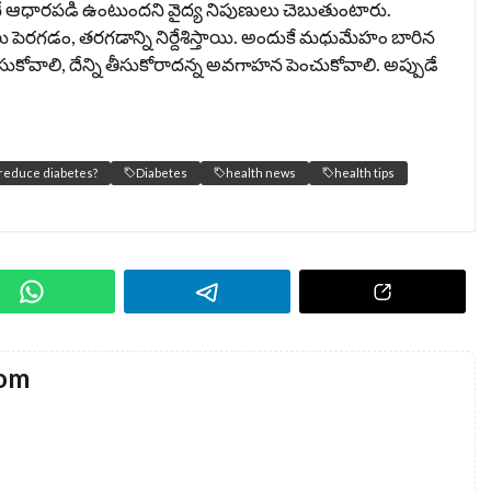
ఆధారపడి ఉంటుందని వైద్య నిపుణులు చెబుతుంటారు.
ు పెరగడం, తరగడాన్ని నిర్దేశిస్తాయి. అందుకే మధుమేహం బారిన
వాలి, దేన్ని తీసుకోరాదన్న అవగాహన పెంచుకోవాలి. అప్పుడే
 reduce diabetes?
Diabetes
health news
health tips
com