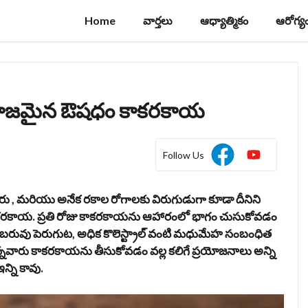
Home
వార్తలు
ఆధ్యాత్మికం
ఆరోగ్య
 సహజమైన ఔషధం కాకరకాయ
Follow Us
ారు , మరియు అనేక రకాల రోగాలకు విరుగుడుగా కూడా దీనిని
కరకాయ. ప్రతి రోజు కాకరకాయను ఆహారంలో భాగం చుసుకోవడం
రియు బరువు పెరుగుట, అధిక కొలెస్ట్రాల్ వంటి మధుమేహ సంబంధిత
 ఉన్నవారు కాకరకాయను తీసుకోవడం వల్ల కలిగే ప్రయోజనాలు అన్ని
ఇన్ని కావు.