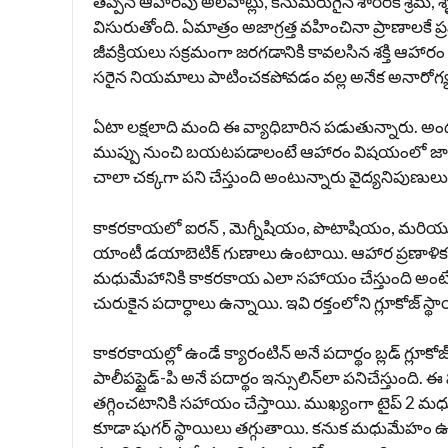
తప్పిన ఆహారపు అలవాట్లు, కనుమరుగైన శారీరక శ్రమ, శృ
విసురుతోంది. ఏమాత్రం అజాగ్రత్త వహించినా ప్రాణాలకే 
జీవక్రియలు సక్రమంగా జరగడానికి కావలసిన శక్తి ఆహార
సరైన నియమాలు పాటించకపోవడం వల్ల అనేక అనారోగ్
ఏటా లక్షలాది మంది ఈ వ్యాధిబారిన పడుతున్నారు. అం
ముప్పు నుంచి బయటపడాలంటే ఆహారం విషయంలో జాగ్ర
చాలా చక్కగా పని చేస్తుంది అంటున్నారు వైద్యనిపుణులు
కాకరకాయలో ఐరన్ , మెగ్నీషియం, పొటాషియం, మరియు 
యాంటీ డయాబెటిక్ గుణాలు ఉంటాయి. ఆహార ప్రణాళిక
మధుమేహానికి కాకరకాయ ఎలా సహాయం చేస్తుంది అంటే…
చురుకైన పదార్ధాలు ఉన్నాయి. ఇవి రక్తంలోని గ్లూకోజ్ స్థా
కాకరకాయల్లో ఉండే క్యారంటిన్ అనే పదార్థం బ్లడ్ గ్లూకో
పాలీపప్టైడ్-పి అనే పదార్థం ఇన్సులిన్‌లా పనిచేస్తుంది.
తగ్గించటానికి సహాయం చేస్తాయి. ముఖ్యంగా టైప్ 2 మధుమే
కూడా షుగర్ స్థాయిలు తగ్గుతాయి. కనుక మధుమేహం 