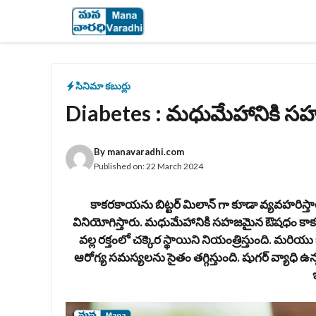
Skip
to
content
సినిమా కబుర్లు
Diabetes : మధుమేహానికి
By
manavaradhi.com
Published on:
22 March 2024
కాకరకాయను బిట్టర్ మిలాన్ గా కూడా వ్యవహరిస్త
వినియోగిస్తారు. మధుమేహానికి సహజమైన ఔషధం కా
వల్ల రక్తంలో చక్కెర స్థాయిని నియంత్రిస్తుంది. మ
ఆరోగ్య సమస్యలను సైతం తగ్గిస్తుంది. షుగర్ వ్యాధి