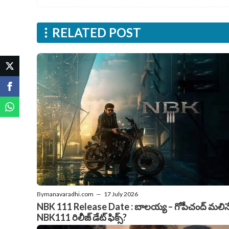
RELATED POST
By
manavaradhi.com
—
17 July 2026
NBK 111 Release Date : బాలయ్య – గోపీచంద్ మలిన
NBK111 రిలీజ్ డేట్ ఫిక్స్?