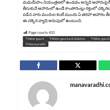
మధుమేహం నియంత్రణలో ఉండడం అన్నది ఆహారంపైనే 
తీసుకునే ఆహారంలో ఉండే కాంపోనెంట్లు రక్తంలో చక్కెరల
పడిన వారు మందుల కంటే ముందు ఏ తరహా ఆహారం తీసుకో
ఈ చక్కెర వ్యాధి అదుపులో ఉంటుంది.
Page courts
433
bitter gourd
Bitter gourd and diabetes
bitter gourd
Manavaradhi
manavaradhi.