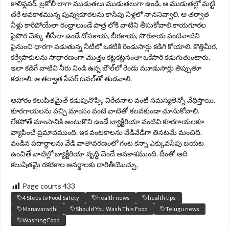
కాలిఫ్లవర్, బ్రకోలీ లాగా ముడుతలు ముడుతలుగా ఉండి, ఆ ముడుతల్లో మట్టి
చేరే అవకాశమున్న పువ్వుకూరలను కాసేపు నీళ్లలో నాననివ్వాలి. ఆ తర్వాత
నీళ్లు కారిపోయేలా రంధ్రాలుండే పాత్ర లోకి వాటిని తీసుకోవాలి.కాయగూరల
పైపొర చెక్కు తీసేలా ఉండే దోసకాయ, బీరకాయ, సొరకాయ వంటివాటిని
పైనుంచి ధారగా పడుతున్న నీటిలో ఒకటికి రెండుసార్లు కడిగి కోయాలి. కొత్తిమీర,
కర్వేపాకులను సాధారణంగా మొత్తం కట్టకట్టనంతా ఒకేసారి కడుగుతుంటారు.
ఇలా కడిగే వాటిని నీరు నిండి ఉన్న బౌల్‌లో రెండు మూడుసార్లు తిప్పుతూ
కడగాలి. ఆ తర్వాత పేపర్ టవల్‌తో తుడవాలి.
ఆహారం కలుషితమైతే కడుపునొప్పి, విరేచనాల వంటి సమస్యలెన్నో వేధిస్తాయి.
కూరగాయలను పచ్చి మాంసం వంటి వాటితో కలవకుండా చూసుకోవాలి.
లేకపోతే మాంసానికి అంటుకొని ఉండే బ్యాక్టీరియా వంటివి కూరగాయలకూ
వ్యాపించే ప్రమాదముంది. ఇక వంటకాలను వేడివేడిగా తినటమే మంచిది.
వండిన పదార్థాలను వేడి వాతావరణంలో గంట కన్నా ఎక్కువసేపు బయట
ఉంచితే వాటిల్లో బ్యాక్టీరియా వృద్ధి చెందే అవకాశముంది. దీంతో అది
కలుషితమై రకరకాల అనర్థాలకు దారితీయొచ్చు.
Page courts
433
4 Steps to Food Safety
health news
health tips
Manavaradhi
Should You Wash This Food
Telugu news
Washing Food