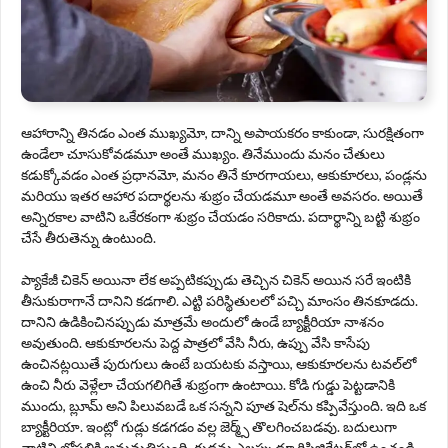
ఆహారాన్ని తినడం ఎంత ముఖ్యమో, దాన్ని అపాయకరం కాకుండా, సురక్షితంగా
ఉండేలా చూసుకోవడమూ అంతే ముఖ్యం. తినేముందు మనం చేతులు
కడుక్కోవడం ఎంత ప్రధానమో, మనం తినే కూరగాయలు, ఆకుకూరలు, పండ్లను
మరియు ఇతర ఆహార పదార్థలను శుభ్రం చేయడమూ అంతే అవసరం. అయితే
అన్నిరకాల వాటిని ఒకేరకంగా శుభ్రం చేయడం సరికాదు. పదార్థాన్ని బట్టి శుభ్రం
చేసే తీరుతెన్ను ఉంటుంది.
ప్యాకేజీ చికెన్ అయినా లేక అప్పటికప్పుడు తెచ్చిన చికెన్ అయిన సరే ఇంటికి
తీసుకురాగానే దానిని కడగాలి. ఎట్టి పరిస్థితులలో పచ్చి మాంసం తినకూడదు.
దానిని ఉడికించినప్పుడు మాత్రమే అందులో ఉండే బ్యాక్టీరియా నాశనం
అవుతుంది. ఆకుకూరలను పెద్ద పాత్రలో వేసి నీరు, ఉప్పు వేసి కాసేపు
ఉంచినట్లయితే పురుగులు ఉంటే బయటకు వస్తాయి, ఆకుకూరలను టవల్‌లో
ఉంచి నీరు వెళ్లేలా చేయగలిగితే శుభ్రంగా ఉంటాయి. కోడి గుడ్డు పెట్టడానికి
ముందు, బ్లూమ్ అని పిలువబడే ఒక సన్నని పూత షెల్‌ను కప్పివేస్తుంది. ఇది ఒక
బ్యాక్టీరియా. ఇంట్లో గుడ్లు కడగడం వల్ల జెర్మ్స్ తొలగించబడవు. బదులుగా
వాటిని లోపలికి అనుమతిస్తుంది. గుడ్లను ఎల్లప్పుడూ రిఫ్రిజిరేటర్‌లో ఉంచండి