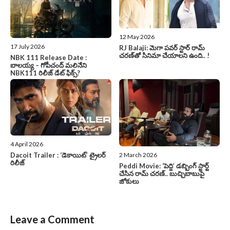
12 May 2026
17 July 2026
RJ Balaji: మెగా పవర్ స్టార్ రామ్
చరణ్‌తో సినిమా చేయాలని ఉంది.. !
NBK 111 Release Date :
బాలయ్య – గోపీచంద్ మలినేని
NBK111 రిలీజ్ డేట్ ఫిక్స్?
4 April 2026
2 March 2026
Dacoit Trailer : ‘డెకాయిట్‌’ ట్రైలర్‌
రిలీజ్‌
Peddi Movie: ‘పెద్ది’ డబ్బింగ్ స్టార్ట్
చేసిన రామ్ చరణ్.. బుచ్చిబాబుపై
జోకులు
Leave a Comment