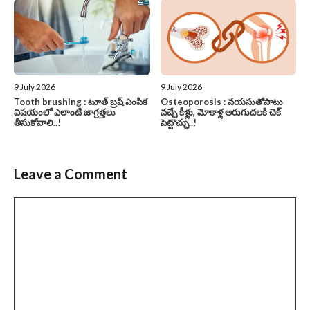
9 July 2026
9 July 2026
Tooth brushing : టూత్ బ్రష్ ఎంపిక
Osteoporosis : వయసుతోపాటు
విషయంలో ఎలాంటి జాగ్రత్తలు
వచ్చే కీళ్లు, మోకాళ్ల అరుగుదలకి చెక్
తీసుకోవాలి..!
పెట్టొచ్చు..!
Leave a Comment
Comment