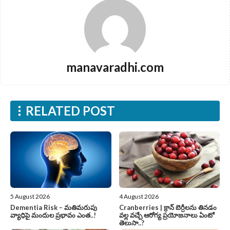
manavaradhi.com
RELATED POST
5 August 2026
4 August 2026
Dementia Risk – మతిమరుపు
Cranberries | క్రాన్ బెర్రీల‌ను తిన‌డం
వ్యాధిపై మందుల ప్రభావం ఎంత..!
వ‌ల్ల వచ్చే ఆరోగ్య ప్రయోజనాలు ఏంటో
తెలుసా..?