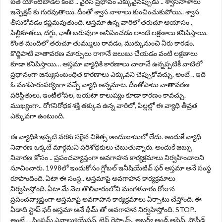
ఐతే యాంటీబాడీల కంటే .. వైరస్ ప్రభావం ఎక్కువైనప్పుడు .. శ్వాసనాళాలు
ఇన్ఫెక్షన్ కు గురవుతాయి. దీంతో శ్వాస నాళాలు కుంచించుకుపోయి.. శ్వాస
తీసుకోవడం కష్టమవుతుంది. ఆస్తమా ఉన్న వారిలో తరుచూ ఆయాసం ,
పిల్లికూతలు, దగ్గు, ఛాతీ బరువుగా అనిపించడం లాంటి లక్షణాలు కనిపిస్తాయి.
కొంత మందిలో తరుచూ తుమ్ములు రావడం, ముక్కునుంచి నీరు కారడం,
కొద్దిపాటి వాతావరణ మార్పులు రాగానే జలుబు చేయడం వంటి లక్షణాలు
కూడా కనిపిస్తాయి… ఆస్తమా వ్యాధికి కారణాలు చాలానే ఉన్నప్పటికీ వాటిలో
ప్రధానంగా జన్యుసంబంధిత కారణాలు ఎక్కువని చెప్పుకోవచ్చు. అంటే .. ఇది
ఓ వంశపారంపర్యంగా వచ్చే వ్యాధి అన్నమాట. దీంతోపాటు వాతావరణ
పరిస్థితులు, ఇంటిలోపల, బయటా కాలుష్యం కూడా కారణం కావచ్చు.
ముఖ్యంగా.. రోగనిరోధక శక్తి తక్కువ ఉన్న వారిలో, పిల్లల్లో ఈ వ్యాధి తీవ్రత
ఎక్కువగా ఉంటుంది.
ఈ వ్యాధికి ఇప్పటి వరకు సరైన చికిత్స అందుబాటులో లేదు. అందుకే వ్యాధి
నివారణ ఒక్కటే మార్గమని పరిశోధకులు చెబుతున్నారు. అందుకే జబ్బు
నివారణ కోసం .. ప్రపంచవ్యాప్తంగా అవగాహన కార్యక్రమాలు నిర్వహించాలని
సూచించారు. 1998లో ఇందుకోసం గ్లోబల్ ఇనీషియేటివ్ ఫర్ ఆస్తమా అనే సంస్థ
రూపొందింది. ఏటా ఈ సంస్థ.. అస్తమాపై అవగాహన కార్యక్రమాలు
నిర్వహిస్తోంది. ఏటా మే నెల తొలివారంలోని మంగళవారం రోజున
ప్రపంచవ్యాప్తంగా ఆస్తమాపై అవగాహన కార్యక్రమాలు ఏర్పాటు చేస్తోంది. ఈ
ఏడాది స్టాప్ ఫర్ ఆస్తమా అనే థీమ్ తో అవగాహన నిర్వహిస్తోంది. STOP..
అంటే . . సింప్టమ్ ఎవాల్యుయేషన్, టెస్ట్ రెస్పాన్స్, అబ్జర్వ్ అండ్ అసెస్, ప్రొసీడ్