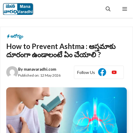
Skip
Me
to
content
ఆరోగ్యం
How to Prevent Ashtma : ఆస్తమాకు
దూరంగా ఉండాలంటే ఏం చేయాలి ?
By
manavaradhi.com
Follow Us
Published on:
12 May 2026