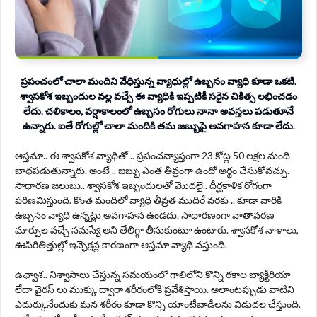
ప్రపంచంలో చాలా మందిని వేధిస్తున్న వ్యాధుల్లో ఉబ్బసం వ్యాధి కూడా ఒకటి.
శ్వాసకోశ ఇబ్బందుల వల్ల వచ్చే ఈ వ్యాధికి ఇప్పటికీ సరైన చికిత్స లభించడం
లేదు. చలికాలం, వర్షాకాలంలో ఉబ్బసం రోగులు నానా అవస్తలు పడుతూనే
ఉన్నారు. ఐతే రోగుల్లో చాలా మందికి తమ జబ్బుపై అవగాహన కూడా లేదు.
ఆస్తమా.. ఈ శ్వాసకోశ వ్యాధితో .. ప్రపంచవ్యాప్తంగా 23 కోట్ల 50 లక్షల మంది
బాధపడుతున్నారు. అంటే .. జబ్బు ఎంత తీవ్రంగా ఉందో అర్థం చేసుకోవచ్చు.
సాధారణ జలుబు.. శ్వాసకోశ ఇబ్బందులతో మొదలై.. దీర్ఘకాళిక రోగంగా
పరిణమిస్తుంది. కొంత మందిలో వ్యాధి తీవ్రత ముదిరే వరకు .. కూడా వారికి
ఉబ్బసం వ్యాధి ఉన్నట్లు అవగాహన ఉండదు. సాధారణంగా వాతావరణ
మార్పుల వచ్చే సమస్యే అని తేలిగ్గా తీసుకుంటూ ఉంటారు. శ్వాసకోశ నాళాలు,
ఊపిరితిత్తుల్లో ఇన్ఫెక్షన్ల కారణంగా ఆస్తమా వ్యాధి వస్తుంది.
ఉఛ్వాశ.. నిశ్వాసాలు చేస్తున్న సమయంలో గాలిలోని కొన్ని రకాల బ్యాక్టీరియా
లేదా వైరస్ లు ముక్కు ద్వారా శరీరంలోకి ప్రవేశిస్తాయి. అలాంటప్పుడు వాటిని
ఎదుర్కునేందుకు మన శరీరం కూడా కొన్ని యాంటీబాడీలను విడుదల చేస్తుంది.