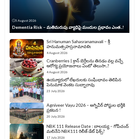
5 August 2026
Dementia Risk – మతిమరుపు వ్యాధిపై మందుల ప్రభావం ఎంత..!
Sri Hanuman Sahasranamavali – శ్రీ
హనుమత్సహస్రనామావళిః
4 August 2026
Cranberries | క్రాన్ బెర్రీల‌ను తిన‌డం వ‌ల్ల వచ్చే
ఆరోగ్య ప్రయోజనాలు ఏంటో తెలుసా..?
4 August 2026
ఉయ్యూరులో లేఖరులకు సంఘీభావం తెలిపిన
పెనుమాక వెంకట సుబ్బారావు
23 July 2026
Agniveer Vayu 2026 – అగ్నివీర్‌ పోస్టుల భర్తీకి
ప్రకటన !
20 July 2026
NBK 111 Release Date : బాలయ్య – గోపీచంద్
మలినేని NBK111 రిలీజ్ డేట్ ఫిక్స్?
17 July 2026