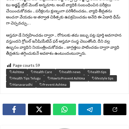
టు అడ్జస్ట్ ట్రీట్ మెంట్ అన్నమాట. అంటే వ్యాధికి సంబంధించిన పరీక్షలు
చేయించుకోవడం .. పరీక్షలను క్షుణ్నంగా పరిశీలించడం.. వ్యాధి తీవ్రతను
అంచనా వేయడం ఆ తర్వాత చికిత్సకు ఉపక్రమించడం అనేది ఈ ఏడాది థీమ్
గా చెప్పవచ్చు.. .
ఆస్తమా డే నిర్వహించడం ద్వారా .. రోగులకు తమ జబ్బు పట్ల పూర్తి అవగాహన
వస్తుందని గ్లోబల్ ఇనీషియేటివ్ ఫర్ ఆస్తమా సంస్థ చెబుతోంది. దీని వల్ల
ఉబ్బసం వ్యాధిని నియంత్రించుకోవడం .. జాగ్రత్తలు పాటించడం ద్వారా వ్యాధి
తీవ్రతను తగ్గించుకునే అవకాశం ఉంటుందంటున్నారు.
Page courts
59
Ashtma
Health Care
health news
health tips
Health Tips Telugu
How to Prevent Ashtma
lifestyle tips
Manavaradhi
Prevent Ashtma