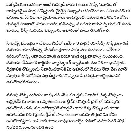
మెగ్నీషియం అధికంగా ఉండే గుమ్మడి కాయ గింజలు నొప్పి నివారణలో
అద్భుతమైన పాత్ర పోషిస్తుంది. మైగ్రేన్ల సంఖ్యను తగ్గించేందుకు సహాయపడే ఈ
ఖనిజం, అనేక విధాలా ప్రయోజనాలు అందిస్తుంది. మరింత ఉపశమనం కోసం
గుమ్మడి గింజలతో పాటు, బాదం, జీడిపప్పు, ముదురు ఆకుపచ్చ రంగులో ఉండే
కూరలు, బీన్స్ మరియు పప్పులను ఆహారంతో పాటు తీసుకోవాలి.
సీ ఫుడ్స్ ముఖ్యంగా చేపలు, వీటిలో ఒమేగా 3 ఫ్యాటీ యాసిడ్స్ నొప్పినివారిణి
మరియు యాంటీఇన్ఫ్లమేటరీ లక్షణాలు ఎక్కువగా ఉంటాయి. ఒమేగా 3,
శరీరంలో నొప్పి నివారించడానికి ఉపయోగపడే రక్తప్రవాహాన్ని పెంచుతుంది.
మరియు చేపనూనె కార్డియో వ్యాస్కులర్ వ్యాధులకు మంచిదిగా భావిస్తారు.
దీర్ఘకాలిక నొప్పులను నివారించడానికి మీ ఆహారంలో చేపలు లేదా చేప నూనె
మాత్రలు తీసుకోవడం వల్ల దీర్ఘకాలిక నొప్పులు ఏ రకంవైనా తగ్గించడానికి
ఉపయోగపడతాయి.
పసుపు నొప్పి మరియు వాపు తగ్గించే ఒక ఉత్తమ నివారిణి. కీళ్ళ నొప్పులు
ఆర్థరైటిస్ కు కారణం అవుతుంది. కాబట్టి మీ రెగ్యులర్ డైట్ లో పసుపును
ఉపయోగించడం వల్ల ఆరోగ్యానికి మాత్రమే కాదు కీళ్ళ నొప్పులకు కూడా
ఉపశమనం కలిగిస్తుంది. గ్రీన్ టీ సాధారణంగా బరువు తగ్గించడం కోసం
ఉపయోగిస్తారు, కానీ అది కూడా వాపులను తగ్గించడంలో సహాయపడే శోథ
నిరోధక గుణాలను కలిగి ఉంది .