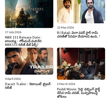
12 May 2026
17 July 2026
RJ Balaji: మెగా పవర్ స్టార్ రామ్
చరణ్‌తో సినిమా చేయాలని ఉంది.. !
NBK 111 Release Date :
బాలయ్య – గోపీచంద్ మలినేని
NBK111 రిలీజ్ డేట్ ఫిక్స్?
4 April 2026
2 March 2026
Dacoit Trailer : ‘డెకాయిట్‌’ ట్రైలర్‌
రిలీజ్‌
Peddi Movie: ‘పెద్ది’ డబ్బింగ్ స్టార్ట్
చేసిన రామ్ చరణ్.. బుచ్చిబాబుపై
జోకులు