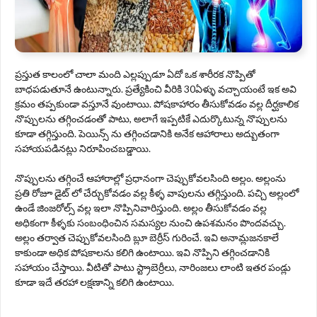
ప్రస్తుత కాలంలో చాలా మంది ఎల్లప్పుడూ ఏదో ఒక శారీరక నొప్పితో
బాధపడుతూనే ఉంటున్నారు. ప్రత్యేకించి వీరికి 30ఏళ్ళు వచ్చాయంటే ఇక అవి
క్రమం తప్పకుండా వస్తూనే వుంటాయి. పోషకాహారం తీసుకోవడం వల్ల దీర్ఘకాలిక
నొప్పులను తగ్గించడంతో పాటు, అలాగే ఇప్పటికే ఎదుర్కొటున్న నొప్పులను
కూడా తగ్గిస్తుంది. పెయిన్స్ ను తగ్గించడానికి అనేక ఆహారాలు అద్బుతంగా
సహాయపడినట్లు నిరూపించబడ్డాయి.
నొప్పులను తగ్గించే ఆహారాల్లో ప్రధానంగా చెప్పుకోవలసింది అల్లం. అల్లంను
ప్రతి రోజూ డైట్ లో చేర్చుకోవడం వల్ల కీళ్ళ వాపులను తగ్గిస్తుంది. పచ్చి అల్లంలో
ఉండే జింజరోల్స్ వల్ల ఇలా నొప్పినివారిస్తుంది. అల్లం తీసుకోవడం వల్ల
అధికంగా కీళ్ళకు సంబంధించిన సమస్యల నుంచి ఉపశమనం పొందవచ్చు.
అల్లం తర్వాత చెప్పుకోవలసింది బ్లూ బెర్రీస్ గురించే. ఇవి అనామ్లజనకాలే
కాకుండా అధిక పోషకాలను కలిగి ఉంటాయి. ఇవి నొప్పిని తగ్గించడానికి
సహాయం చేస్తాయి. వీటితో పాటు స్ట్రాబెర్రీలు, నారింజలు లాంటి ఇతర పండ్లు
కూడా ఇదే తరహా లక్షణాన్ని కలిగి ఉంటాయి.