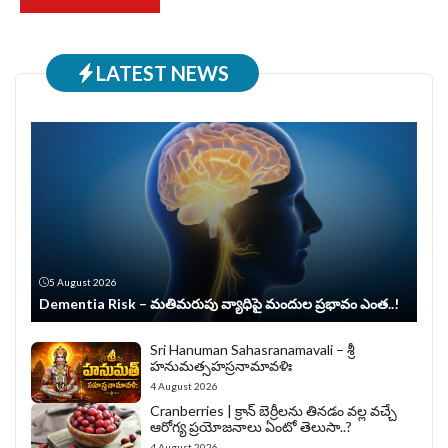
LATEST NEWS
5 August 2026
Dementia Risk – మతిమరుపు వ్యాధిపై మందుల ప్రభావం ఎంత..!
Sri Hanuman Sahasranamavali – శ్రీ
హనుమత్సహస్రనామావళిః
4 August 2026
Cranberries | క్రాన్ బెర్రీల‌ను తిన‌డం వ‌ల్ల వచ్చే
ఆరోగ్య ప్రయోజనాలు ఏంటో తెలుసా..?
4 August 2026