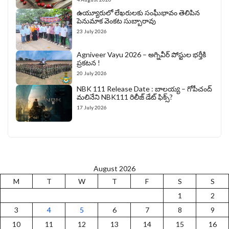
ఉయ్యూరులో లేఖరులకు సంఘీభావం తెలిపిన
పెనుమాక వెంకట సుబ్బారావు
23 July 2026
Agniveer Vayu 2026 – అగ్నివీర్‌ పోస్టుల భర్తీకి
ప్రకటన !
20 July 2026
NBK 111 Release Date : బాలయ్య – గోపీచంద్
మలినేని NBK111 రిలీజ్ డేట్ ఫిక్స్?
17 July 2026
August 2026
M
T
W
T
F
S
S
1
2
3
4
5
6
7
8
9
10
11
12
13
14
15
16