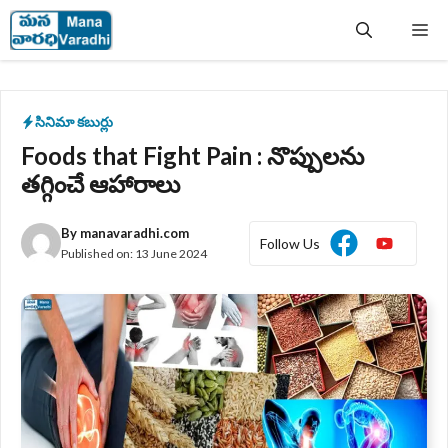
Skip
Me
to
content
సినిమా కబుర్లు
Foods that Fight Pain : నొప్పులను
తగ్గించే ఆహారాలు
By
manavaradhi.com
Follow Us
Published on:
13 June 2024