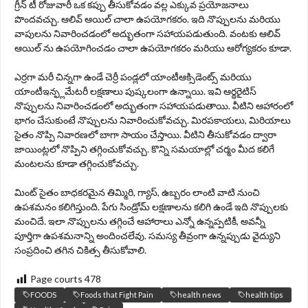
గ్రీన్ టీ రోజువారీ ఒక కప్పు తీసుకోవడం వల్ల ఎక్కువ ప్రయోజనాలు
పొందవచ్చు. ఆలివ్ ఆయిల్ చాలా ఉపయోగకరం. ఇది నొప్పులను మరియు
వాపులను నివారించడంలో అద్భుతంగా సహాయపడుతుంది. వంటకు ఆలివ్
ఆయిల్ ను ఉపయోగించడం చాలా ఉపయోగకరం మరియు ఆరోగ్యకరం కూడా.
ఎర్రగా మరీ చిన్నగా ఉండే చెర్రీ పండ్లలో యాంటీఆక్సిడెంట్స్ మరియు
యాంటీఇన్ఫ్లమేటరీ లక్షణాలు పుష్కలంగా ఉన్నాయి. ఇవి ఆర్థరైటిస్
నొప్పులను నివారించడంలో అద్భుతంగా సహాయపడుతాయి. వీటిని ఆహారంలో
భాగం చేసుకుంటే నొప్పులను నివారించుకోవచ్చు. మిరపకాయలు, మిరియాలు
సైతం నొప్పి నివారణలో బాగా సాయం చేస్తాయి. వీటిని తీసుకోవడం ద్వారా
జాయింట్లలో నొప్పిని తగ్గించుకోవచ్చు. కొన్ని సమయాల్లో చర్మం మీద కలిగే
మంటలను కూడా తగ్గించుకోవచ్చు.
మింట్ సైతం బాధకరమైన తిమ్మిరి, గ్యాస్, ఉబ్బరం లాంటి వాటి నుంచి
ఉపశమనం కలిగిస్తుంది. పేగు సిండ్రోమ్ లక్షణాలను కలిగి ఉండే ఇది నొప్పులకు
మంచిదే. ఇలా నొప్పులను తగ్గించే ఆహారాలు ఎన్నో ఉన్నప్పటికీ, అవన్నీ
పూర్తిగా ఉపశమనాన్ని అందించలేవు. సమస్య తీవ్రంగా ఉన్నప్పుడు వైద్యుని
సంప్రదించి తగిన చికిత్స తీసుకోవాలి.
Page courts
478
FOODS
Foods that Fight Pain
health news
health tips