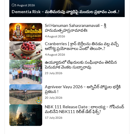
5 August 2026
Dementia Risk – మతిమరుపు వ్యాధిపై మందుల ప్రభావం ఎంత..!
Sri Hanuman Sahasranamavali – శ్రీ
హనుమత్సహస్రనామావళిః
4 August 2026
Cranberries | క్రాన్ బెర్రీల‌ను తిన‌డం వ‌ల్ల వచ్చే
ఆరోగ్య ప్రయోజనాలు ఏంటో తెలుసా..?
4 August 2026
ఉయ్యూరులో లేఖరులకు సంఘీభావం తెలిపిన
పెనుమాక వెంకట సుబ్బారావు
23 July 2026
Agniveer Vayu 2026 – అగ్నివీర్‌ పోస్టుల భర్తీకి
ప్రకటన !
20 July 2026
NBK 111 Release Date : బాలయ్య – గోపీచంద్
మలినేని NBK111 రిలీజ్ డేట్ ఫిక్స్?
17 July 2026