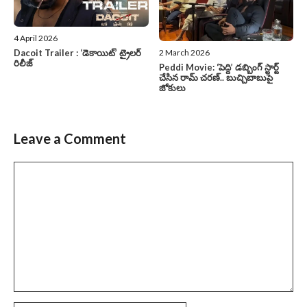
4 April 2026
2 March 2026
Dacoit Trailer : ‘డెకాయిట్‌’ ట్రైలర్‌
రిలీజ్‌
Peddi Movie: ‘పెద్ది’ డబ్బింగ్ స్టార్ట్
చేసిన రామ్ చరణ్.. బుచ్చిబాబుపై
జోకులు
Leave a Comment
Comment