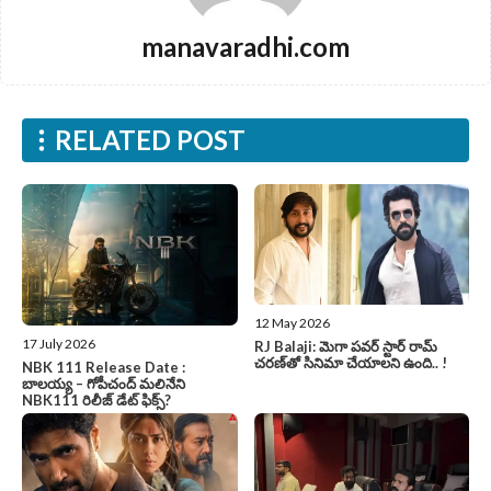
manavaradhi.com
RELATED POST
12 May 2026
17 July 2026
RJ Balaji: మెగా పవర్ స్టార్ రామ్
చరణ్‌తో సినిమా చేయాలని ఉంది.. !
NBK 111 Release Date :
బాలయ్య – గోపీచంద్ మలినేని
NBK111 రిలీజ్ డేట్ ఫిక్స్?