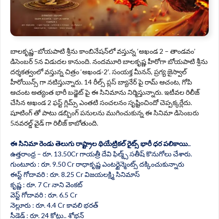
బాలకృష్ణ–బోయపాటి శ్రీను కాంబినేషన్‌లో వస్తున్న ‘అఖండ 2 – తాండవం’
డిసెంబర్ 5న విడుదల కానుంది. నందమూరి బాలకృష్ణ హీరోగా బోయపాటి శ్రీను
దర్శకత్వంలో వస్తున్న చిత్రం ‘అఖండ‌-2′. సంయక్త మీనన్, ప్రగ్య జైస్వాల్
హీరోయిన్స్ గా నటిస్తున్నారు. 14 రీల్స్ ప్లస్ బ్యానేర్ పై రామ్ ఆచంట, గోపి
ఆచంట అత్యంత భారీ బడ్జెట్ పై ఈ సినిమాను నిర్మిస్తున్నారు. ఇటీవల రిలీజ్
చేసిన అఖండ 2 ఫస్ట్ గ్లిమ్స్ ఎంతటి సంచలనం సృష్టించిందో చెప్పక్కర్లేదు.
షూటింగ్ తో పాటు డబ్బింగ్ పనులను ముగించుకున్న ఈ సినిమా డిసెంబరు
5నవరల్డ్ వైడ్ గా రిలీజ్ కాబోతుంది.
ఈ సినిమా రెండు తెలుగు రాష్ట్రాల థియేట్రికల్ రైట్స్ భారీ ధర పలికాయి..
ఉత్తరాంధ్ర – రూ. 13.50Cr గాయత్రీ దేవి ఫిల్మ్స్ సతీష్ కొనుగోలు చేశారు.
గుంటూరు : రూ. 9.50 Cr రాధాకృష్ణ ఎంటర్టైన్మెంట్స్ దక్కించుకున్నారు
ఈస్ట్ గోదావరి : రూ. 8.25 Cr విజయలక్ష్మి సినిమాస్
కృష్ణ : రూ. 7 Cr నాని వెంకట్
వెస్ట్ గోదావరి : రూ. 6.5 Cr
నెల్లూరు : రూ. 4.4 Cr కావలి భరత్
సీడెడ్ : రూ. 24 కోట్లు.. శోభన్