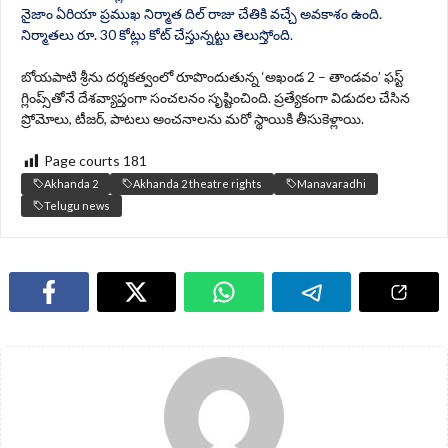
నైజాం ఏరియా ప్రముఖ నిర్మాత దిల్ రాజు చేతికి వచ్చే అవకాశం ఉంది.
నిర్మాతలు రూ. 30 కోట్లు కోట్ చేస్తున్నట్టు తెలుస్తోంది.
బోయపాటి శ్రీను దర్శకత్వంలో రూపొందుతున్న ‘అఖండ 2 – తాండవం’ ఫస్ట్
గ్లింప్స్‌తోనే దేశవ్యాప్తంగా సంచలనం సృష్టించింది. ప్రత్యేకంగా విడుదల చేసిన
ప్రోమోలు, టీజర్, పాటలు అంచనాలను మరో స్థాయికి తీసుకెళ్లాయి.
Page courts
181
Akhanda 2
Akhanda 2 theatre rights
Manavaradhi
Telugu news