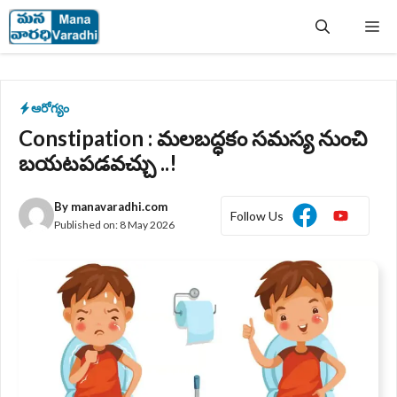
Skip
Me
to
content
ఆరోగ్యం
Constipation : మలబద్ధకం సమస్య నుంచి
బయటపడవచ్చు ..!
By
manavaradhi.com
Follow Us
Published on:
8 May 2026