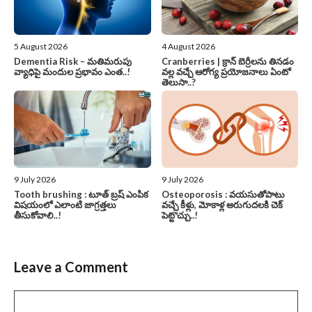
5 August 2026
4 August 2026
Dementia Risk – మతిమరుపు
Cranberries | క్రాన్ బెర్రీల‌ను తిన‌డం
వ్యాధిపై మందుల ప్రభావం ఎంత..!
వ‌ల్ల వచ్చే ఆరోగ్య ప్రయోజనాలు ఏంటో
తెలుసా..?
9 July 2026
9 July 2026
Tooth brushing : టూత్ బ్రష్ ఎంపిక
Osteoporosis : వయసుతోపాటు
విషయంలో ఎలాంటి జాగ్రత్తలు
వచ్చే కీళ్లు, మోకాళ్ల అరుగుదలకి చెక్
తీసుకోవాలి..!
పెట్టొచ్చు..!
Leave a Comment
Comment