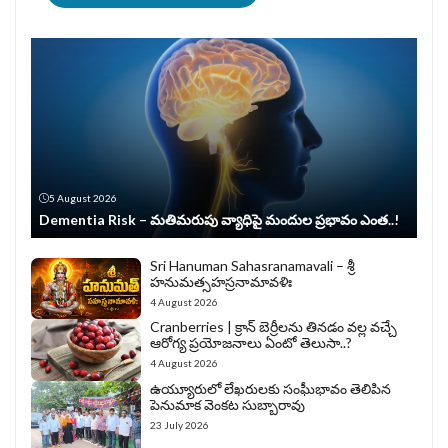
5 August 2026
Dementia Risk – మతిమరుపు వ్యాధిపై మందుల ప్రభావం ఎంత..!
Sri Hanuman Sahasranamavali – శ్రీ
హనుమత్సహస్రనామావళిః
4 August 2026
Cranberries | క్రాన్ బెర్రీల‌ను తిన‌డం వ‌ల్ల వచ్చే
ఆరోగ్య ప్రయోజనాలు ఏంటో తెలుసా..?
4 August 2026
ఉయ్యూరులో లేఖరులకు సంఘీభావం తెలిపిన
పెనుమాక వెంకట సుబ్బారావు
23 July 2026