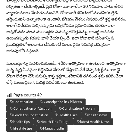
కచ్చితంగా చేయాల్సిందే. ప్రతి రోజూ యోగా లేదా 30 నిమిషాల పాటు తేలిక
వ్యాయామాలు చేయడం మంచిది. రోజూవారీ జీవితంలో మానసిక ఒత్తిడి
తగ్గించుకుని ఉత్సాహంగా ఉండాలి. భోజనం వేళలు విషయంలో శ్రద్ధ అవసరం.
అలాగే విరేచనం వచ్చినప్పుడు ఆపుకోవడం ప్రమాదకరం. తరచూ ఇలా
ఆపుకోవడం వలన మలబద్ధకం సమస్య తలెత్తవచ్చు. కాబట్టి అవసరం
అయినప్పుడు కడుపు ఖాళీ చేయాల్సిందే. ఇలా రోజువారీ జీవితాన్ని ఓ
క్రమపద్ధతిలో అలవాటు చేసుకుంటే మలబద్ధకం సమస్య నెమ్మదిగా
అదుపులోకి వస్తుంది.
మలబద్ధకాన్ని వదిలించుకుంటే… శరీరం ఉత్సాహంగా ఉంటుంది. ఉత్సాహంగా
ఉన్న వ్యక్తి ఏ పనైనా రెట్టించిన వేగంతో చేస్తారని వేరే చెప్పనక్కర్లేదు. కాబట్టి
రోజూ రొటీన్గా చేసే పనుల్ని కాస్త శ్రద్ధగా…శరీరానికి తగినంత శ్రమ కలిగించేలా
చేస్తే మలబద్ధకం సమస్య దరిచేరకుండా ఉంటుంది.
Page courts
49
Constipation
Constipation in Children
Constipation on Vacation
Constipation Problem
Foods for Constipation
Health Care
health news
health tips
Health Tips Telugu
latest Health News
lifestyle tips
Manavaradhi