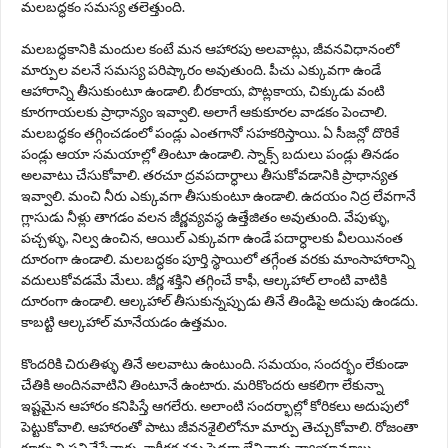
మలబద్ధకం సమస్య తలెత్తుంది.
మలబద్ధకానికి మందుల కంటే మన ఆహారపు అలవాట్లు, జీవనవిధానంలో
మార్పుల వలనే సమస్య పరిష్కారం అవుతుంది. పీచు ఎక్కువగా ఉండే
ఆహారాన్ని తీసుకుంటూ ఉండాలి. బీరకాయ, పొట్లకాయ, చిక్కుడు వంటి
కూరగాయలకు ప్రాధాన్యం ఇవ్వాలి. అలాగే ఆకుకూరల వాడకం పెంచాలి.
మలబద్ధకం తగ్గించడంలో పండ్లు ఎంతగానో సహకరిస్తాయి. ఏ సీజన్లో దొరికే
పండ్లు ఆయా సమయాల్లో తింటూ ఉండాలి. స్నాక్స్ బదులు పండ్లు తినడం
అలవాటు చేసుకోవాలి. తరచూ ద్రవపదార్ధాలు తీసుకోవడానికి ప్రాధాన్యత
ఇవ్వాలి. మంచి నీరు ఎక్కువగా తీసుకుంటూ ఉండాలి. ఉదయం నిద్ర లేవగానే
గ్లాసుడు నీళ్లు తాగడం వలన జీర్ణవ్యవస్థ ఉత్తేజితం అవుతుంది. వేపుళ్ళు,
పచ్చళ్ళు, నిల్వ ఉంచిన, ఆయిల్ ఎక్కువగా ఉండే పదార్ధాలకు వీలయినంత
దూరంగా ఉండాలి. మలబద్ధకం పూర్తి స్థాయిలో తగ్గేంత వరకు మాంసాహారాన్ని
వదులుకోవడమే మేలు. జీర్ణ శక్తిని తగ్గించే కాఫీ, ఆల్కహాల్ లాంటి వాటికి
దూరంగా ఉండాలి. ఆల్కహాల్ తీసుకున్నప్పుడు తినే తిండిపై అదుపు ఉండదు.
కాబట్టి ఆల్కహాల్ మానేయడం ఉత్తమం.
కొందరికి చిరుతిళ్ళు తినే అలవాటు ఉంటుంది. సమయం, సందర్భం లేకుండా
చేతికి అందినవాటిని తింటూనే ఉంటారు. మరికొందరు ఆకలిగా లేకున్నా
ఇష్టమైన ఆహారం కనిపిస్తే ఆగలేరు. అలాంటి సందర్భాల్లో కోరికలు అదుపులో
పెట్టుకోవాలి. ఆహారంతో పాటు జీవనశైలిలోనూ మార్పు తెచ్చుకోవాలి. రోజంతా
కూర్చుని పనిచేసేవారు, శారీరక శ్రమ పెద్దగా లేనివారు వ్యాయామాలు