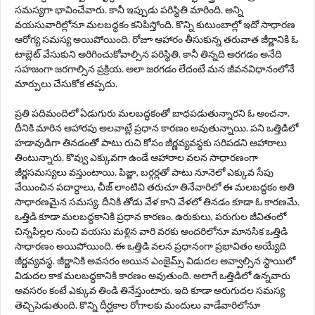
సమస్యగా భావించేవారు. కానీ ఇప్పుడు పరిస్థితి మారింది. అన్ని
వయసువారిల్లోనూ మలబద్ధకం కనిపిస్తోంది. కొన్ని కుటుంబాల్లో ఇదో సాధారణ
ఆరోగ్య సమస్య అయిపోయింది. రోజూ ఆహారం తీసుకున్న తరువాత జీర్ణానికి ఓ
టాబ్లెట్ వేసుకుని అరిగించుకోవాల్సిన పరిస్థితి. కానీ తిన్నది అరగడం అనేది
సహజంగా జరగాల్సిన ప్రక్రియ. అలా జరగడం లేదంటే మన జీవనవిధానంలోనే
మార్పులు చేసుకోక తప్పదు.
ప్రతి పదిమందిలో ఏడుగురు మలబద్ధకంతో బాధపడుతున్నారని ఓ అంచనా.
దీనికి మారిన ఆహారపు అలవాట్లే ప్రధాన కారణం అవుతున్నాయి. పని ఒత్తిడిలో
హడావుడిగా తినడంతో పాటు రుచి కోసం జీర్ణవ్యవస్థకు సరిపడని ఆహారాలు
తింటున్నారు. కొవ్వు ఎక్కువగా ఉండే ఆహారాల వలన సాధారణంగా
జీర్ణసమస్యలు వస్తుంటాయి. పిజ్జా, బర్గర్లతో పాటు నూనెలో ఎక్కువ సేపు
వేయించిన పదార్ధాలు, చీజ్ లాంటివి తరుచూ తినేవారిలో ఈ మలబద్ధకం అతి
సాధారణమైన సమస్య. దీనికి తోడు వేళ కాని వేళలో తినడం కూడా ఓ కారణమే.
ఒత్తిడి కూడా మలబద్ధకానికి ప్రధాన కారణం. ఉరుకులు, పరుగుల జీవితంలో
చిన్నపిల్లల నుంచి వయసు మళ్లిన వారి వరకు అందరిలోనూ మానసిక ఒత్తిడి
సాధారణం అయిపోయింది. ఈ ఒత్తిడి వలన ప్రధానంగా ప్రభావితం అయ్యేది
జీర్ణవ్యవస్థ. జీర్ణానికి అవసరం అయిన ఎంజైమ్స్ విడుదల అవ్వాల్సిన స్థాయిలో
విడుదల కాక మలబద్ధకానికి కారణం అవుతుంది. అలాగే ఒత్తిడిలో ఉన్నవారు
అవసరం కంటే ఎక్కువ తిండి తినేస్తుంటారు. ఇది కూడా అరుగుదల సమస్య
తెచ్చిపెడుతుంది. కొన్ని దీర్ఘకాల రోగాలకు మందులు వాడేవారిలోనూ