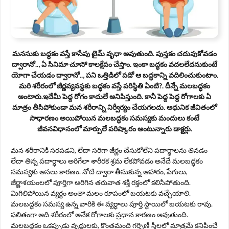
మనసుకు బద్ధకం వస్తే కాసేపు టైమ్ వృధా అవుతుంది. పుస్తకం చదువుకోవడం
ద్వారానో.., ఏ సినిమా చూసో కాలక్షేపం చేస్తాం. ఇంకా బద్ధకం వదలలేదనుకుంటే
యోగా చేయడం ద్వారానో.., పని ఒత్తిడిలో పడో ఆ బద్ధకాన్ని వదిలించుకుంటాం.
మరి శరీరంలో జీర్ణవ్యవస్థకు బద్ధకం వస్తే పరిస్థితి ఏంటి?. దీన్నే మలబద్ధకం
అంటారు.ఇదేమీ పెద్ద రోగం కాదులే అనిపిస్తుంది. కానీ పెద్ద పెద్ద రోగాలకు ఏ
మాత్రం తీసిపోకుండా మన శరీరాన్ని నిర్వీర్యం చేయగలదు. ఆధునిక జీవితంలో
సాధారణం అయిపోయిన మలబద్ధకం సమస్యకు మందులు కంటే
జీవనవిధానంలో మార్పులే పరిష్కారం అంటున్నారు డాక్టర్లు.
మన శరీరానికి సరపడని, లేదా సరిగా జీర్ణం చేసుకోలేని పదార్ధాలను తినడం
లేదా తిన్న పదార్ధాలు అరిగేలా శారీరక శ్రమ లేకపోవడం అనేదే మలబద్ధకం
సమస్యకు అసలు కారణం. నోటి ద్వారా తీసుకున్న ఆహారం, పేగులు,
జీర్ణాశయంలలో పూర్తిగా అరిగిన తరువాత శక్తి రక్తంలో కలిసిపోతుంది.
మిగిలిపోయిన వ్యర్ధం అంతా మలం రూపంలో బయటకు వచ్చేయాలి.
మలబద్ధకం సమస్య ఉన్న వారికి ఈ వ్యర్ధాలు పూర్తి స్థాయిలో బయటకు రావు.
ఫలితంగా అది శరీరంలో అనేక రోగాలకు ప్రధాన కారణం అవుతుంది.
మలబద్ధకం ఒకప్పుడు వృద్ధులకు, కొంతమంది గర్భిణీ స్త్రీలలో మాత్రమే కనిపించే