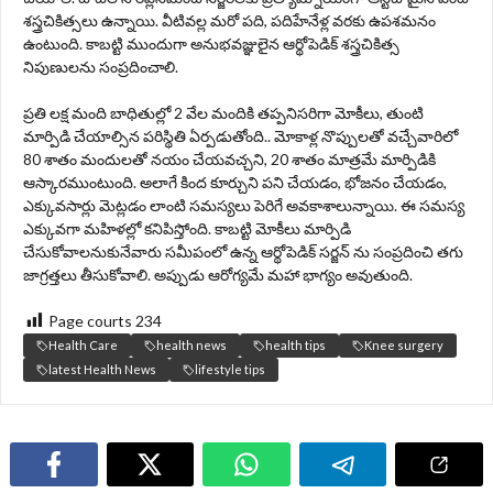
శస్త్రచికిత్సలు ఉన్నాయి. వీటివల్ల మరో పది, పదిహేనేళ్ల వరకు ఉపశమనం
ఉంటుంది. కాబట్టి ముందుగా అనుభవజ్ఞులైన ఆర్థోపెడిక్ శస్త్రచికిత్స
నిపుణులను సంప్రదించాలి.
ప్రతి లక్ష మంది బాధితుల్లో 2 వేల మందికి తప్పనిసరిగా మోకీలు, తుంటి
మార్పిడి చేయాల్సిన పరిస్థితి ఏర్పడుతోంది.. మోకాళ్ల నొప్పులతో వచ్చేవారిలో
80 శాతం మందులతో నయం చేయవచ్చని, 20 శాతం మాత్రమే మార్పిడికి
ఆస్కారముంటుంది. అలాగే కింద కూర్చుని పని చేయడం, భోజనం చేయడం,
ఎక్కువసార్లు మెట్లడం లాంటి సమస్యలు పెరిగే అవకాశాలున్నాయి. ఈ సమస్య
ఎక్కువగా మహిళల్లో కనిపిస్తోంది. కాబట్టి మోకీలు మార్పిడి
చేసుకోవాలనుకునేవారు సమీపంలో ఉన్న ఆర్థోపెడిక్ సర్జన్ ను సంప్రదించి తగు
జాగ్రత్తలు తీసుకోవాలి. అప్పుడు ఆరోగ్యమే మహా భాగ్యం అవుతుంది.
Page courts
234
Health Care
health news
health tips
Knee surgery
latest Health News
lifestyle tips