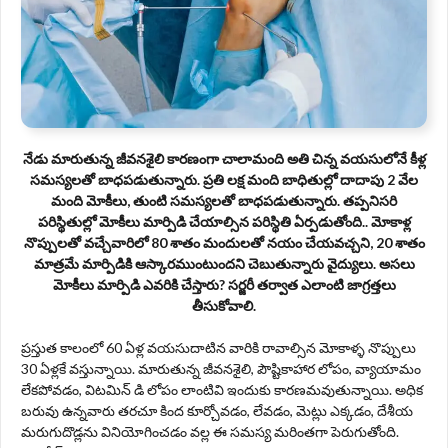
నేడు మారుతున్న జీవనశైలి కారణంగా చాలామంది అతి చిన్న వయసులోనే కీళ్ల
సమస్యలతో బాధపడుతున్నారు. ప్రతి లక్ష మంది బాధితుల్లో దాదాపు 2 వేల
మంది మోకీలు, తుంటి సమస్యలతో బాధపడుతున్నారు. తప్పనిసరి
పరిస్థితుల్లో మోకీలు మార్పిడి చేయాల్సిన పరిస్థితి ఏర్పడుతోంది.. మోకాళ్ల
నొప్పులతో వచ్చేవారిలో 80 శాతం మందులతో నయం చేయవచ్చని, 20 శాతం
మాత్రమే మార్పిడికి ఆస్కారముంటుందని చెబుతున్నారు వైద్యులు. అసలు
మోకీలు మార్పిడి ఎవరికి చేస్తారు? సర్జరీ తర్వాత ఎలాంటి జాగ్రత్తలు
తీసుకోవాలి.
ప్రస్తుత కాలంలో 60 ఏళ్ల వయసుదాటిన వారికి రావాల్సిన మోకాళ్ళ నొప్పులు
30 ఏళ్లకే వస్తున్నాయి. మారుతున్న జీవనశైలి, పౌష్టికాహార లోపం, వ్యాయామం
లేకపోవడం, విటమిన్‌ డి లోపం లాంటివి ఇందుకు కారణమవుతున్నాయి. అధిక
బరువు ఉన్నవారు తరచూ కింద కూర్చోవడం, లేవడం, మెట్లు ఎక్కడం, దేశీయ
మరుగుదొడ్లను వినియోగించడం వల్ల ఈ సమస్య మరింతగా పెరుగుతోంది.