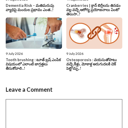
Dementia Risk – మతిమరుపు
Cranberries | క్రాన్ బెర్రీల‌ను తిన‌డం
వ్యాధిపై మందుల ప్రభావం ఎంత..!
వ‌ల్ల వచ్చే ఆరోగ్య ప్రయోజనాలు ఏంటో
తెలుసా..?
9 July 2026
9 July 2026
Tooth brushing : టూత్ బ్రష్ ఎంపిక
Osteoporosis : వయసుతోపాటు
విషయంలో ఎలాంటి జాగ్రత్తలు
వచ్చే కీళ్లు, మోకాళ్ల అరుగుదలకి చెక్
తీసుకోవాలి..!
పెట్టొచ్చు..!
Leave a Comment
Comment