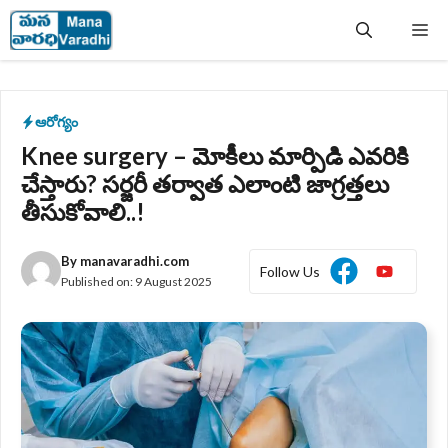
Skip
Me
to
content
ఆరోగ్యం
Knee surgery – మోకీలు మార్పిడి ఎవరికి
చేస్తారు? సర్జరీ తర్వాత ఎలాంటి జాగ్రత్తలు
తీసుకోవాలి..!
By
manavaradhi.com
Follow Us
Published on:
9 August 2025