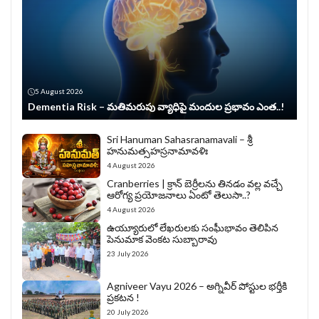
5 August 2026
Dementia Risk – మతిమరుపు వ్యాధిపై మందుల ప్రభావం ఎంత..!
Sri Hanuman Sahasranamavali – శ్రీ
హనుమత్సహస్రనామావళిః
4 August 2026
Cranberries | క్రాన్ బెర్రీల‌ను తిన‌డం వ‌ల్ల వచ్చే
ఆరోగ్య ప్రయోజనాలు ఏంటో తెలుసా..?
4 August 2026
ఉయ్యూరులో లేఖరులకు సంఘీభావం తెలిపిన
పెనుమాక వెంకట సుబ్బారావు
23 July 2026
Agniveer Vayu 2026 – అగ్నివీర్‌ పోస్టుల భర్తీకి
ప్రకటన !
20 July 2026