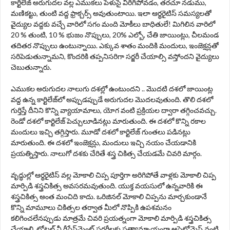
కార్టిలేజ్ అరుగుదల వల్ల ఎముకలు పెళుసై విరిగిపోవడం, తరచూ నడుము,
మణికట్టు, తుంటి వద్ద ఫ్రాక్చర్స్‌ అవుతుంటాయి. ఇలా ఆర్థరైటిస్‌ సమస్యలతో
వైద్యుల వద్దకు వచ్చే వారిలో సగం మంది మోకీలు బాధితులే! మిగిలిన వారిలో
20 % తుంటి, 10 % భుజం నొప్పులు, 20% ఎల్బో, చేతి జాయింట్లు, చీలమండ
తదితర నొప్పులు ఉంటున్నాయి. ఎక్కువ శాతం మందికి మందులు, ఇంజెక్షన్లతో
సరిపెడుతున్నామని, కొందరికి తప్పనిసరిగా సర్జరీ చేయాల్సి వస్తోందని వైద్యులు
చెబుతున్నారు.
ఎముకల అరుగుదల నాలుగు దశల్లో ఉంటుందని .. మొదటి దశలో జాయింట్ల
వద్ద ఉన్న కార్టిలేజ్‌లో అప్పుడప్పుడే అరుగుదల మొదలవుతుంది. తొలి దశలో
గుర్తిస్తే దీనిని కొన్ని వ్యాయామాలు, యోగ వంటి ప్రక్రియల ద్వారా తగ్గించవచ్చు.
రెండో దశలో కార్టిలేజ్‌ పెచ్చులూడినట్లు మారుతుంది. ఈ దశలో కొన్ని రకాల
మందులు ఇచ్చి తగ్గిస్తారు. మూడో దశలో కార్టిలేజ్‌ గుంతలు పడినట్లు
మారుతుంది. ఈ దశలో ఇంజెక్షన్లు, మందులు ఇచ్చి నయం చేయడానికి
ప్రయత్నిస్తారు. నాలుగో దశకు చేరితే శస్త్ర చికిత్స చేయడమే చివరి మార్గం.
వృద్ధుల్లో ఆర్థరైటిస్ వల్ల మోకాలి చిప్ప పూర్తిగా అరిగిపోతే వాళ్లకు మోకాలి చిప్ప
మార్పిడి శస్త్రచికిత్స అవసరమవుతుంది. యుక్త వ‌య‌సులో ఉన్న‌వారికి ఈ
శస్త్రచికిత్స అంత మంచిది కాదు. ఒరిజినల్ మోకాలి చిప్పను మార్చకుండానే
కొన్ని మామూలు చికిత్సల తర్వాత మీలో నొప్పికి ఉపశమనం
కలిగించలేనప్పుడు మాత్రమే చివరి ప్రయత్నంగా మోకాలి మార్పిడి శస్త్రచికిత్స
చేయాలి. టోటల్ నీ రీప్లేస్‌మెంట్ సర్జరీలకు ప్రత్యామ్నాయంగా ఆస్టెటోమైస్ వంటి