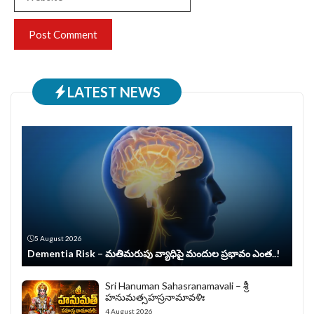
LATEST NEWS
5 August 2026
Dementia Risk – మతిమరుపు వ్యాధిపై మందుల ప్రభావం ఎంత..!
Sri Hanuman Sahasranamavali – శ్రీ
హనుమత్సహస్రనామావళిః
4 August 2026