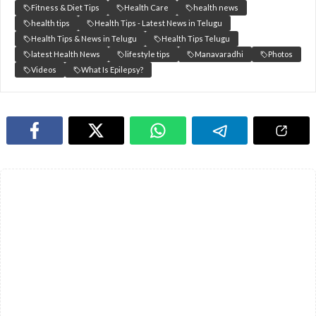
Fitness & Diet Tips
Health Care
health news
health tips
Health Tips - Latest News in Telugu
Health Tips & News in Telugu
Health Tips Telugu
latest Health News
lifestyle tips
Manavaradhi
Photos
Videos
What Is Epilepsy?