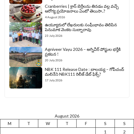
Cranberries | క్రాన్ బెర్రీల‌ను తిన‌డం వ‌ల్ల వచ్చే
ఆరోగ్య ప్రయోజనాలు ఏంటో తెలుసా..?
4 August 2026
ఉయ్యూరులో లేఖరులకు సంఘీభావం తెలిపిన
పెనుమాక వెంకట సుబ్బారావు
23 July 2026
Agniveer Vayu 2026 – అగ్నివీర్‌ పోస్టుల భర్తీకి
ప్రకటన !
20 July 2026
NBK 111 Release Date : బాలయ్య – గోపీచంద్
మలినేని NBK111 రిలీజ్ డేట్ ఫిక్స్?
17 July 2026
August 2026
M
T
W
T
F
S
S
1
2