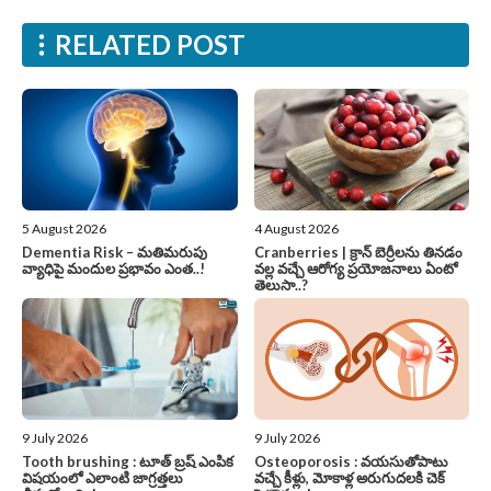
RELATED POST
5 August 2026
4 August 2026
Dementia Risk – మతిమరుపు
Cranberries | క్రాన్ బెర్రీల‌ను తిన‌డం
వ్యాధిపై మందుల ప్రభావం ఎంత..!
వ‌ల్ల వచ్చే ఆరోగ్య ప్రయోజనాలు ఏంటో
తెలుసా..?
9 July 2026
9 July 2026
Tooth brushing : టూత్ బ్రష్ ఎంపిక
Osteoporosis : వయసుతోపాటు
విషయంలో ఎలాంటి జాగ్రత్తలు
వచ్చే కీళ్లు, మోకాళ్ల అరుగుదలకి చెక్