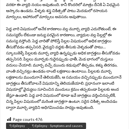
వరకూ ఈ వ్యాధి నయం అవుతుంది. కానీ కొందరిలో మాత్రం దీనికి ఏ విధమైన
ఆస్కారం ఉండదు. వీళ్ళకు శస్త్ర చికిత్సతో పాటు మెదడులో రసాయన
మార్పులు, ఆహారంలో మార్పులు అవసరం అవుతాయి.
పెద్ద వారి విషయంలో అనేక కారణాలు వల్ల మూర్చ వ్యాధి ఎదురౌతుంటే, ఈ
సమస్యలేం లేకుండా జన్యు పరమైన కారణాలు, వ్యాధుల వల్ల పిల్లల్లో ఈ
సమస్య వస్తోంది. పెద్ద వారితో పోలిస్తే పిల్లల విషయంలో అధిక జాగ్రత్తలు
తీసుకోవడం తప్పనిసరి. వైద్యుని వద్దకు తీసుకు వెళ్ళడంతో పాటు…
స్కూలుకెళ్ళే పిల్లలకు మూర్చ వ్యాధి ఉన్నప్పుడు అధిక జాగ్రత్తలు తీసుకోవడం
తప్పనిసరి. పిల్లలు మూర్చకు గురైనప్పుడు ఛాతీ, మెడ భాగంలో దుస్తులు
వదులు చేయాలి. మూర్చ వచ్చే ముందు కడుపులో తిప్పడం, కళ్ళు తిరగడం,
వాంతి వచ్చినట్లు ఉండడం లాంటి లక్షణాలు ఉంటాయి. పిల్లలకు మూర్చ
లక్షణాలను ముందుగానే తెలియజేసి, ఆ సమయం వచ్చినప్పుడు ముందుగానే
జాగ్రత్తలు తీసుకోవాలనే విషయాన్ని తెలియజేయాలి. ప్రధానంగా ఇలాంటి
విషయాల్లో వైద్యులు సూచించిన మందులు క్రమం తప్పకుండా పిల్లలకు అంద
జేస్తూ ఉండాలి. పెద్ద వారి విషయంలో కూడా ఇవే జాగ్రత్తలు వర్తించినప్పటికీ,
చిన్న పిల్లల విషయంలో మరింత జాగ్రత్తగా ఉంటూ, సరైన చికిత్స అందిచడం
ద్వారా మూర్చ వ్యాధిని అధిగమించడం సాధ్యం అవుతుంది.
Page courts
476
Epilepsy
Epilepsy - Symptoms and causes