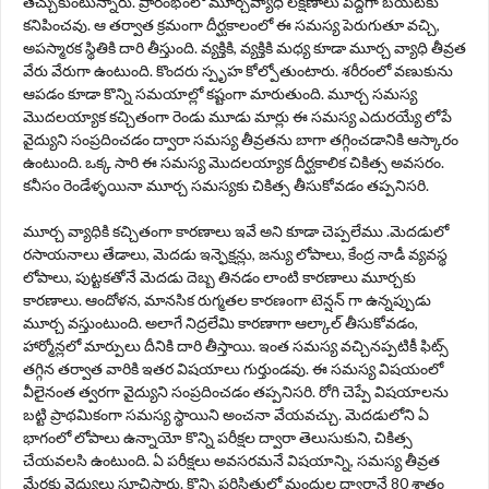
తెచ్చుకుంటున్నారు. ప్రారంభంలో మూర్చవ్యాధి లక్షణాలు పెద్దగా బయటకు
కనిపించవు. ఆ తర్వాత క్రమంగా దీర్ఘకాలంలో ఈ సమస్య పెరుగుతూ వచ్చి,
అపస్మారక స్థితికి దారి తీస్తుంది. వ్యక్తికి, వ్యక్తికి మధ్య కూడా మూర్చ వ్యాధి తీవ్రత
వేరు వేరుగా ఉంటుంది. కొందరు స్పృహ కోల్పోతుంటారు. శరీరంలో వణుకును
ఆపడం కూడా కొన్ని సమయాల్లో కష్టంగా మారుతుంది. మూర్చ సమస్య
మొదలయ్యాక కచ్చితంగా రెండు మూడు మార్లు ఈ సమస్య ఎదురయ్యే లోపే
వైద్యుని సంప్రదించడం ద్వారా సమస్య తీవ్రతను బాగా తగ్గించడానికి ఆస్కారం
ఉంటుంది. ఒక్క సారి ఈ సమస్య మొదలయ్యాక దీర్ఘకాలిక చికిత్స అవసరం.
కనీసం రెండేళ్ళయినా మూర్చ సమస్యకు చికిత్స తీసుకోవడం తప్పనిసరి.
మూర్చ వ్యాధికి కచ్చితంగా కారణాలు ఇవే అని కూడా చెప్పలేము .మెదడులో
రసాయనాలు తేడాలు, మెదడు ఇన్ఫెక్షన్లు, జన్యు లోపాలు, కేంద్ర నాడీ వ్యవస్థ
లోపాలు, పుట్టకతోనే మెదడు దెబ్బ తినడం లాంటి కారణాలు మూర్చకు
కారణాలు. ఆందోళన, మానసిక రుగ్మతల కారణంగా టెన్షన్ గా ఉన్నప్పుడు
మూర్చ వస్తుంటుంది. అలాగే నిద్రలేమి కారణాగా ఆల్కాల్ తీసుకోవడం,
హార్మోన్లలో మార్పులు దీనికి దారి తీస్తాయి. ఇంత సమస్య వచ్చినప్పటికీ ఫిట్స్
తగ్గిన తర్వాత వారికి ఇతర విషయాలు గుర్తుండవు. ఈ సమస్య విషయంలో
వీలైనంత త్వరగా వైద్యుని సంప్రదించడం తప్పనిసరి. రోగి చెప్పే విషయాలను
బట్టి ప్రాథమికంగా సమస్య స్థాయిని అంచనా వేయవచ్చు. మెదడులోని ఏ
భాగంలో లోపాలు ఉన్నాయో కొన్ని పరీక్షల ద్వారా తెలుసుకుని, చికిత్స
చేయవలసి ఉంటుంది. ఏ పరీక్షలు అవసరమనే విషయాన్ని, సమస్య తీవ్రత
మేరకు వైద్యులు సూచిస్తారు. కొన్ని పరిస్థితుల్లో మందుల ద్వారానే 80 శాతం