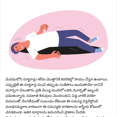
మెదడులోని న్యూరాన్లు శరీరం మొత్తానికి కదలికల్లో సాయం చేస్తూ ఉంటాయి.
ఎప్పుడైతే ఈ న్యూరాన్ల నుంచి తప్పుడు సంకేతాలు అందుతాయో దానినే
మూర్చగా చెబుతారు. ప్రతి వెయ్యి మందిలో ఒకరు మూర్చతో ఇబ్బంది
పడుతున్నారు. నవజాత శిశువులు మొదలుకుని, పెద్ద వారికి వరకూ
వయసుతో, లింగబేధంతో సంబంధం లేకుండా ఈ సమస్య విస్తరిస్తోంది.
మూఢనమ్మకాల కారణంగా ఈ సమస్యకు కారణాలను శాస్త్రీయ కోణంలో
చూడకుండా, ఇతర మార్గాలను అనుసరించి ప్రాణాల మీదకు