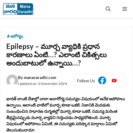
Skip
Me
to
content
ఆరోగ్యం
Epilepsy – మూర్చ వ్యాధికి ప్రధాన
కారణాలు ఏంటి…? ఎలాంటి చికిత్సలు
అందుబాటులో ఉన్నాయి…?
By
manavaradhi.com
Follow Us
Updated on:
3 November 2024
భారత్ లాంటి దేశాల్లో చాలా అనారోగ్య సమస్యల విషయంలో అనేక అపోహలు
ఉన్నాయి. అలాంటి వాటిలో మూర్చ కూడా ఒకటి. నిజానికి మెదడుకు
సంబంధించిన సాధారణ రుగ్మతల్లో మూర్చ కూడా ఒకటి. సమస్య మరింత
తీవ్రమైనప్పుడు మూర్చ వ్యాధిని గుర్తించడం సాధ్యమౌతుంది. మూర్చ
విషయంలో అపోహలు ఏమిటి, ఈ సమస్యకు పరిష్కార మార్గాలు ఏమిటో
తెలుసుకుందామా.