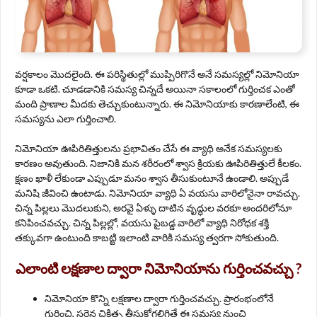
వర్షకాలం మొదలైంది. ఈ పరిస్థితుల్లో ముప్పిరిగొనే అనే సమస్యల్లో నిమోనియా
కూడా ఒకటి. చూడడానికి సమస్య చిన్నదే అయినా సకాలంలో గుర్తించక ఎంతో
మంది ప్రాణాల మీదకు తెచ్చుకుంటున్నారు. ఈ నిమోనియాకు కారణాలేంటి, ఈ
సమస్యను ఎలా గుర్తించాలి.
నిమోనియా ఊపిరితిత్తులను ప్రభావితం చేసే ఈ వ్యాధి అనేక సమస్యలకు
కారణం అవుతుంది. నిజానికి మన శరీరంలో శ్వాస క్రియకు ఊపిరితిత్తులే కీలకం.
క్షణం ఖాళీ లేకుండా ఎప్పుడూ మనం శ్వాస తీసుకుంటూనే ఉండాలి. అప్పుడే
మనిషి జీవించి ఉంటాడు. నిమోనియా వ్యాధి ఏ వయసు వారిలోనైనా రావచ్చు.
చిన్న పిల్లలు మొదలుకుని, అరవై ఏళ్ళు దాటిన వృద్ధుల వరకూ అందరిలోనూ
కనిపించవచ్చు. చిన్న పిల్లల్లో, వయసు పైబడ్డ వారిలో వ్యాధి నిరోధక శక్తి
తక్కువగా ఉంటుంది కాబట్టి ఇలాంటి వారికి సమస్య త్వరగా సోకుతుంది.
ఎలాంటి లక్షణాల ద్వారా నిమోనియాను గుర్తించవచ్చు ?
నిమోనియా కొన్ని లక్షణాల ద్వారా గుర్తించవచ్చు. ప్రారంభంలోనే
గుర్తించి, సరైన చికిత్స తీసుకోగలిగితే ఈ సమస్య నుంచి