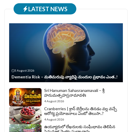
LATEST NEWS
5 August 2026
Dementia Risk – మతిమరుపు వ్యాధిపై మందుల ప్రభావం ఎంత..!
Sri Hanuman Sahasranamavali – శ్రీ
హనుమత్సహస్రనామావళిః
4 August 2026
Cranberries | క్రాన్ బెర్రీల‌ను తిన‌డం వ‌ల్ల వచ్చే
ఆరోగ్య ప్రయోజనాలు ఏంటో తెలుసా..?
4 August 2026
ఉయ్యూరులో లేఖరులకు సంఘీభావం తెలిపిన
పెనుమాక వెంకట సుబ్బారావు