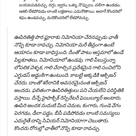
బయటపడవచ్చు. దగ్గు, జ్వరం, ఒళ్ళు నొప్పులు, చలిగా ఉండడం,
ఆకలి లేకపోవడం లాంటి లక్షణాలు ఎదురౌతాయి. అలాగే కొందరిలో
కఫం ఉండవచ్చు, మరికొందరిలో లేకపోవచ్చు.
ఊపిరితిత్తి పొర ఫ్లూరాకు నిమోనియా చేరినప్పుడు ఛాతీ
నొప్పి కూడా రావచ్చు. నిమోనియా మరీ తీవ్రంగా ఉంటే
ఆయాసం కూడా బాధిస్తుంది. దీంతో పాటు ఆస్తమాలో ఉండే
పిల్లకూతలు, నిమోనియాలో ఉండవు. గాలి పీలుస్తున్నా
లోపలిక వెళ్ళక, గాలి చేరాల్సిన ప్రదేశమైన గాలి సంచిలోని
ఎగ్జుడస్ అడ్డంకిగా ఉంటుంది. కాబట్టి అక్కడికి ఆక్సిజన్
చేరదు. దాంతో శరీరానికి అవసరమైనంత ఆక్సిజన్
అందదు. ఫలితంగా ఊపిరితిత్తులు పని చేయలేని పరిస్థితికి
వస్తాయి. దీన్నే హైపాక్సిక్ రెస్పిరేటరీ ఫెయిల్యూర్ అంటారు.
ఊపిరి అందక నుదుటి మీద చెమట, కంగారు, గుండె వేగం
పెరగడం, డీలా పడ్డం, బీపీ పడిపోవడం లాంటి సమస్యలు
ఎదురైతే దాన్ని సివియర్ నిమోనియాగా చెబుతారు.
కొందరు రోగుల్లో ఛాతీలో నొప్పి కూడా రావచ్చు.