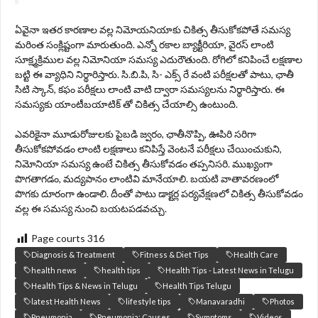
ఏవైనా ఇతర కారణాల వల్ల నిమోయనియాకు చికిత్స తీసుకోకపోతే సమస్య
మరింత సంక్లిష్టంగా మారుతుంది. ఎన్నో రకాల బ్యాక్టీరియా, వైరస్ లాంటి
సూక్ష్మక్రిముల వల్ల నిమోనియా సమస్య ఎదురౌతుంది. రోగిలో కనిపించే లక్షణాల
బట్టి ఈ వ్యాధిని నిర్థారిస్తారు. సి.బి.పి, సి- ఎక్స్ రే వంటి పరీక్షలతో పాటు, ఛాతీ
సిటి స్కాన్, కఫం పరీక్షలు లాంటి వాటి ద్వారా సమస్యలను నిర్థారిస్తారు. ఈ
సమస్యకు యాంటీబయాటిక్ తో చికిత్స చేయాల్సి ఉంటుంది.
ఎవరికైనా మూడురోజులకు పైబడి జ్వరం, ఛాతీనొప్పి, ఊపిరి సరిగా
తీసుకోకపోవడం లాంటి లక్షణాలు కనిపిస్తే వెంటనే పరీక్షలు చేయించుకుని,
నిమోనియా సమస్య ఉంటే చికిత్స తీసుకోవడం తప్పనిసరి. ముఖ్యంగా
పొగతాగడం, మద్యపానం లాంటివి మానేయాలి. బయటి వాతావరణంలో
పొగకు దూరంగా ఉండాలి. దీంతో పాటు డాక్టర్ల పర్యవేక్షణలో చికిత్స తీసుకోవడం
వల్ల ఈ సమస్య నుంచి బయటపడవచ్చు.
Page courts
316
Diagnosis & Treatment
Fitness & Diet Tips
Health Care
health news
health tips
Health Tips - Latest News in Telugu
Health Tips & News in Telugu
Health Tips Telugu
latest Health News
lifestyle tips
Manavaradhi
Photos
Pneumonia
Pneumonia: Causes
Symptoms
Videos