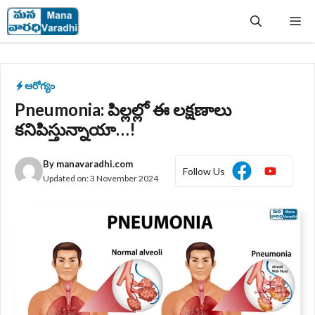
Skip
Me
to
content
ఆరోగ్యం
Pneumonia: పిల్లల్లో ఈ లక్షణాలు
కనిపిస్తున్నాయా…!
By
manavaradhi.com
Follow Us
Updated on:
3 November 2024