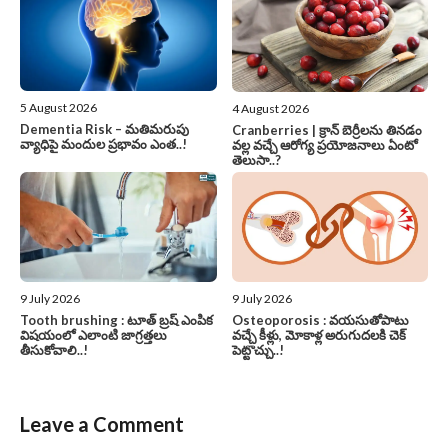
5 August 2026
4 August 2026
Dementia Risk – మతిమరుపు
Cranberries | క్రాన్ బెర్రీల‌ను తిన‌డం
వ్యాధిపై మందుల ప్రభావం ఎంత..!
వ‌ల్ల వచ్చే ఆరోగ్య ప్రయోజనాలు ఏంటో
తెలుసా..?
9 July 2026
9 July 2026
Tooth brushing : టూత్ బ్రష్ ఎంపిక
Osteoporosis : వయసుతోపాటు
విషయంలో ఎలాంటి జాగ్రత్తలు
వచ్చే కీళ్లు, మోకాళ్ల అరుగుదలకి చెక్
తీసుకోవాలి..!
పెట్టొచ్చు..!
Leave a Comment