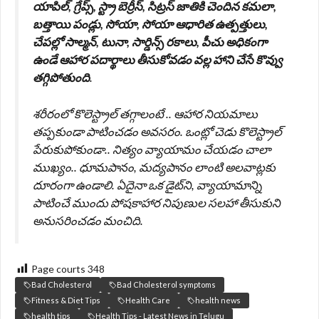
యాపిల్, గ్రేప్స్, స్ట్రా బెర్రీస్, సిట్రస్ జాతికి చెందిన కమలా,
బత్తాయి పండ్లు, సోయా, సోయా ఆధారిత ఉత్పత్తులు,
చేపల్లో సాల్మన్, టునా, సార్డిన్స్ రకాలు, పీచు అధికంగా
ఉండే ఆహార పదార్థాలు తీసుకోవడం వల్ల హాని చేసే కొవ్వు
తగ్గిపోతుంది
.
శరీరంలో కొలెస్ట్రాల్ తగ్గాలంటే .. ఆహార నియమాలు
తప్పకుండా పాటించడం అవసరం. ఒంట్లో చెడు కొలెస్ట్రాల్
పేరుకుపోకుండా.. నిత్యం వ్యాయామం చేయడం చాలా
ముఖ్యం.. ధూమపానం, మద్యపానం లాంటి అలవాట్లకు
దూరంగా ఉండాలి. ఏదైనా ఒక డైట్‌ని, వ్యాయామాన్ని
పాటించే ముందు పోషకాహార నిపుణుల సలహా తీసుకుని
అనుసరించడం మంచిది.
Page courts
348
Bad Cholesterol
Bad Cholesterol symptoms
Fitness & Diet Tips
Health Care
health news
health tips
Health Tips - Latest News in Telugu