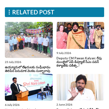
RELATED POST
9 July 2026
Deputy CM Pawan Kalyan: రేపు
ముంబైలో ఏపీ డిప్యూటీ సీఎం పవన్‌
23 July 2026
కళ్యాణ్‌కు చికిత్స..!
ఉయ్యూరులో లేఖరులకు సంఘీభావం
తెలిపిన పెనుమాక వెంకట సుబ్బారావు
2 June 2026
6 July 2026