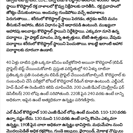
స్థాయి కొలెస్ట్రాల్ రక్త నాళాలలో క్రొవ్వు నిక్షేపాలకు దారితీసి.. రక్త ప్రవాహంలో
జోక్యం చేసుకుంటాయి. అందువల్ల గుండెపోటు వచ్చే అవకాశాలు
పెరుగుతాయి… శరీరంలో కొలెస్ట్రాల్ స్థాయి పెరగడం, తగ్గడం అనేది మనం
తీసుకునే ఆహారం, జీవన విధానం పైనే ఆధారపడి ఉంటుంది. ముఖ్యంగా
ఆహారపు అలవాట్లు కొలెస్ట్రాల్ స్థాయిని నిర్దేశిస్తాయి. ఎక్కువగా నూనె ఉన్న
పదార్థాలు , హై ఫ్యాట్ మాంసం, వెన్న ఉత్పత్తులు, బేకరీ ఉత్పత్తులు, వేపుడు
పదార్థాలు శరీరంలో కొలెస్ట్రాల్ స్థాయిని పెంచుతాయి. కాబట్టి ఇలాంటి ఆహార
పదార్థాలకు దూరంగా ఉండాలి.
40 ఏళ్లు దాటిన ప్రతి ఒక్కరూ కనీసం ఐదేళ్లకోసారి అయినా కొలెస్టరాల్ (లిపిడ్
ప్రొఫైల్) టెస్ట్ చేయించుకోవాలి. ప్రస్తుత పరిస్థితుల్లో 40 ఏళ్ళు దాటినా
ప్రతిఒక్కరు ప్రతి సంవత్సరం లిపిడ్ ప్రొఫైల్ చేయించుకోవాల్సిందే. కొలెస్టరాల్ కు
సంబంధించి చేసే పరీక్షలో టోటల్ కొలెస్టరాల్ రీడింగ్ కూడా ఉంటుంది. ఎల్డీఎల్,
హెచ్ డీఎల్ ఈ రెండింటిని కలిపి చూపించేది. 200 ఎంజీ/డీఎల్ (మిల్లీగ్రామ్ ఫర్
డెసిలీటర్) 200 లోపు ఉంటే సరిపోతుంది. 220కి పైన 240 వరకు ఉంటే దాన్ని
అధికంగా, ఆపైన ఉంటే అత్యధికంగా ఉన్నట్టు పరిగణిస్తారు.
ఎల్ డీఎల్ కొలెస్టరాల్ 100 ఎంజీ/డీఎల్ లోపు ఉంటే మంచిది. 110-120 వరకు
ఉన్నా నష్టం లేదు. 130 నుంచి 150 వరకు ఉంటే దాన్ని కొంచెం ఎక్కువగా
ఉన్నట్టు, 190కి పైన చాలా అధికంగా ఉన్నట్టు భావిస్తారు. మధుమేహం నుంచి
మొదలుపెడితే అధిక రక్తపోటు, గుండె జబ్బులు, థైరాయిడ్‌, మోకాళ్ల నొప్పులు