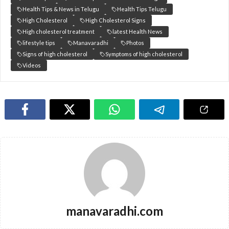
Health Tips & News in Telugu
Health Tips Telugu
High Cholesterol
High Cholesterol Signs
High cholesterol treatment
latest Health News
lifestyle tips
Manavaradhi
Photos
Signs of high cholesterol
Symptoms of high cholesterol
Videos
manavaradhi.com