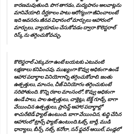
కారణమవుతుంది. పొగ తాగడం, మద్యపానం అలవాట్లను
మానివేయాలి. దీర్ఘకాలం పాటు ఆరోగ్యంగా జీవించాలంటే
ఇది అవసరం.జీనవ విధానంలో మార్పులు ఆహారంలో
మార్పులు, వ్యాయామం చేసుకోవడం ద్వారా కొలెస్టరాల్
రిస్క్ ను తగ్గించుకోవచ్చు.
కొలెస్టరాల్ ఎక్కువగా ఉంటే బయటకు ఎటువంటి
లక్షణాలు కనిపించవు. ముఖ్యంగా కొవ్వు అధికంగా ఉండే
ఆహార పదార్థాల వినియోగాన్ని తగ్గించుకోవాలి. జంతు
ఉత్పత్తులు, మాంసం, చీజ్ వినియోగం తగ్గించుకుంటే
సరిపోతుంది. కొన్ని రకాల మాంసంలో, కొవ్వు అధికంగా
ఉండే పాలు, పాల ఉత్పత్తులు, చాక్లెట్లు, బేక్డ్ గూడ్స్, బాగా
వేయించిన ఉత్పత్తులు, ప్రాసెస్డ్ ఆహార పదార్థాల్లో
శాచురేటెడ్ ఫ్యాట్ ఉంటుంది. బాగా వేయించిన, శుద్ధి చేసిన
ఆహారంలో ట్రాన్స్ ఫ్యాట్ ఉంటుంది.ఓట్స్, బార్లీ, ముడి
ధాన్యాలు, బీన్స్, నట్స్, కనోలా, సన్ ఫ్లవర్ ఆయిల్, పండ్లలో