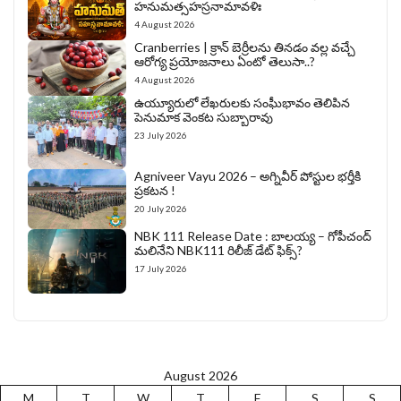
హనుమత్సహస్రనామావళిః
4 August 2026
Cranberries | క్రాన్ బెర్రీల‌ను తిన‌డం వ‌ల్ల వచ్చే
ఆరోగ్య ప్రయోజనాలు ఏంటో తెలుసా..?
4 August 2026
ఉయ్యూరులో లేఖరులకు సంఘీభావం తెలిపిన
పెనుమాక వెంకట సుబ్బారావు
23 July 2026
Agniveer Vayu 2026 – అగ్నివీర్‌ పోస్టుల భర్తీకి
ప్రకటన !
20 July 2026
NBK 111 Release Date : బాలయ్య – గోపీచంద్
మలినేని NBK111 రిలీజ్ డేట్ ఫిక్స్?
17 July 2026
August 2026
M
T
W
T
F
S
S