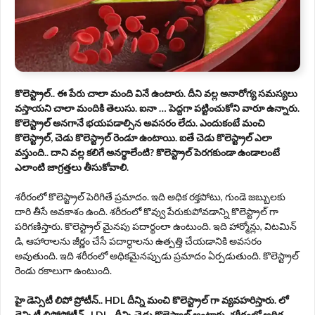
కొలెస్ట్రాల్.. ఈ పేరు చాలా మంది వినే ఉంటారు. దీని వల్ల అనారోగ్య సమస్యలు
వస్తాయని చాలా మందికి తెలుసు. ఐనా … పెద్దగా పట్టించుకోని వారూ ఉన్నారు.
కొలెస్ట్రాల్ అనగానే భయపడాల్సిన అవసరం లేదు. ఎందుకంటే మంచి
కొలెస్ట్రాల్, చెడు కొలెస్ట్రాల్ రెండూ ఉంటాయి. ఐతే చెడు కొలెస్ట్రాల్ ఎలా
వస్తుంది.. దాని వల్ల కలిగే అనర్థాలేంటి? కొలెస్ట్రాల్ పెరగకుండా ఉండాలంటే
ఎలాంటి జాగ్రత్తలు తీసుకోవాలి.
శరీరంలో కొలెస్ట్రాల్ పెరిగితే ప్రమాదం. ఇది అధిక రక్తపోటు, గుండె జబ్బులకు
దారి తీసే అవకాశం ఉంది. శరీరంలో కొవ్వు పేరుకుపోవడాన్ని కొలెస్ట్రాల్ గా
పరిగణిస్తారు. కొలెస్ట్రాల్ మైనపు పదార్థంలా ఉంటుంది. ఇది హార్మోన్లు, విటమిన్
డి, ఆహారాలను జీర్ణం చేసే పదార్ధాలను ఉత్పత్తి చేయడానికి అవసరం
అవుతుంది. ఇది శరీరంలో అధికమైనప్పుడు ప్రమాదం ఏర్పడుతుంది. కొలెస్ట్రాల్
రెండు రకాలుగా ఉంటుంది.
హై డెన్సిటీ లిపో ప్రోటీన్.. HDL దీన్ని మంచి కొలెస్ట్రాల్ గా వ్యవహరిస్తారు. లో
డెన్సిటీ లిపోప్రోటీన్.. LDL.. దీన్ని చెడు కొలెస్ట్రాల్ అంటారు. శరీరంలో అధిక