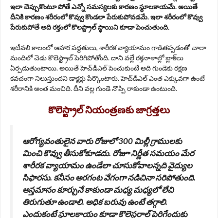
ఇలా చెప్పుకొంటూ పోతే ఎన్నో సమస్యలకు కారణం స్థూలకాయమే. అయితే
దీనికి కారణం శరీరంలో కొవ్వు కొండలా పేరుకుపోవడమే. ఇలా శరీరంలో కొవ్వు
పేరుకుపోతే అది రక్తంలో కొలస్ట్రాల్‌ స్థాయిని కూడా పెంచుతుంది.
ఇటీవలి కాలంలో ఆహార పద్ధతులు, శారీరక వ్యాయామం గాడితప్పడంతో చాలా
మందిలో చెడు కొలెస్ట్రాల్‌ పెరిగిపోతోంది. దాని వల్లే రక్తనాళాల్లో బ్లాక్‌లు
ఏర్పడుతుంటాయి. అయితే హెచ్‌డీఎల్‌ పెంచుకుంటే అది గుండెకు రక్షణ
కవచంగా నిలుస్తుందని డాక్టర్లు పేర్కొంటారు. హెచ్‌డీఎల్‌ ఎంత ఎక్కువగా ఉంటే
శరీరానికి అంత మంచిది. దీని వల్ల గుండె నొప్పి రాకుండా ఉంటుంది.
కొలెస్ట్రాల్ నియంత్రణకు జాగ్రత్తలు
ఆరోగ్యవంతులైన వారు రోజులో 300 మిల్లీ గ్రాములకు
మించి కొవ్వు తీసుకోకూడదు. రోజూ నిర్ణీత సమయం మేర
శారీరక వ్యాయామం ఉండేలా చూసుకోవాలన్నది వైద్యుల
సిఫారసు. కనీసం అరగంట వేగంగా నడిచినా సరిపోతుంది.
అస్తమానం కూర్చునే కాకుండా మధ్య మధ్యలో లేచి
తిరుగుతూ ఉండాలి. అధిక బరువు ఉంటే తగ్గాలి.
ఎందుకంటే స్థూలకాయం కూడా కొలెస్టరాల్ పెరిగేందుకు