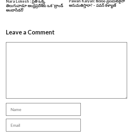
Pawan Kalyan: కనీసం ప్రెస్‌మీట్‌కైనా
Nara Lokesh : ప్రతి ఒక్క
అనుమతిస్తారా? – పవన్ కళ్యాణ్
తెలుగువాడూ ఆంధ్రప్రదేశ్‌కు ఒక ‘బ్రాండ్
అంబాసిడర్’
Leave a Comment
Comment
Name
Email