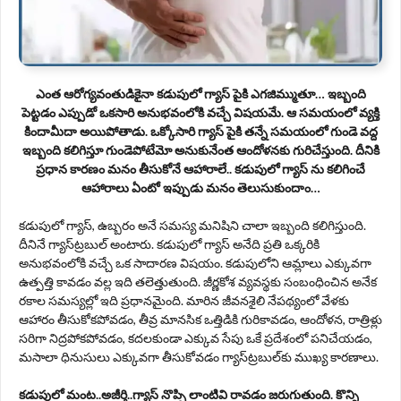
ఎంత ఆరోగ్యవంతుడికైనా కడుపులో గ్యాస్ పైకి ఎగజిమ్ముతూ… ఇబ్బంది
పెట్టడం ఎప్పుడో ఒకసారి అనుభవంలోకి వచ్చే విషయమే. ఆ సమయంలో వ్యక్తి
కిందామీదా అయిపోతాడు. ఒక్కోసారి గ్యాస్ పైకి తన్నే సమయంలో గుండె వద్ద
ఇబ్బంది కలిగిస్తూ గుండెపోటేమో అనుకునేంత ఆందోళనకు గురిచేస్తుంది. దీనికి
ప్రధాన కారణం మనం తీసుకోనే ఆహారాలే.. కడుపులో గ్యాస్ ను కలిగించే
ఆహారాలు ఏంటో ఇప్పుడు మనం తెలుసుకుందాం…
కడుపులో గ్యాస్, ఉబ్బరం అనే సమస్య మనిషిని చాలా ఇబ్బంది కలిగిస్తుంది.
దీనినే గ్యాస్‌ట్రబుల్‌ అంటారు. కడుపులో గ్యాస్ అనేది ప్రతి ఒక్కరికి
అనుభవంలోకి వచ్చే ఒక సాదారణ విషయం. కడుపులోని ఆమ్లాలు ఎక్కువగా
ఉత్పత్తి కావడం వల్ల ఇది తలెత్తుతుంది. జీర్ణకోశ వ్యవస్థకు సంబంధించిన అనేక
రకాల సమస్యల్లో ఇది ప్రధానమైంది. మారిన జీవనశైలి నేపథ్యంలో వేళకు
ఆహారం తీసుకోకపోవడం, తీవ్ర మానసిక ఒత్తిడికి గురికావడం, ఆందోళన, రాత్రిళ్లు
సరిగా నిద్రపోకపోవడం, కదలకుండా ఎక్కువ సేపు ఒకే ప్రదేశంలో పనిచేయడం,
మసాలా ధినుసులు ఎక్కువగా తీసుకోవడం గ్యాస్‌ట్రబుల్‌కు ముఖ్య కారణాలు.
కడుపులో మంట..అజీర్తి..గ్యాస్ నొప్పి లాంటివి రావడం జరుగుతుంది. కొన్ని