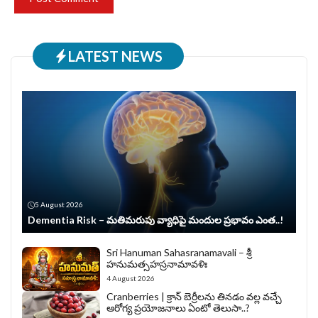
LATEST NEWS
5 August 2026
Dementia Risk – మతిమరుపు వ్యాధిపై మందుల ప్రభావం ఎంత..!
Sri Hanuman Sahasranamavali – శ్రీ
హనుమత్సహస్రనామావళిః
4 August 2026
Cranberries | క్రాన్ బెర్రీల‌ను తిన‌డం వ‌ల్ల వచ్చే
ఆరోగ్య ప్రయోజనాలు ఏంటో తెలుసా..?