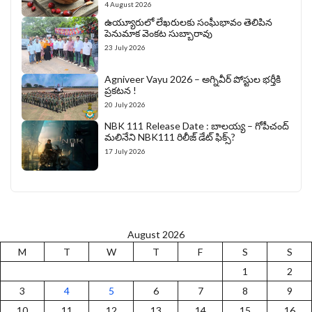
4 August 2026
ఉయ్యూరులో లేఖరులకు సంఘీభావం తెలిపిన
పెనుమాక వెంకట సుబ్బారావు
23 July 2026
Agniveer Vayu 2026 – అగ్నివీర్‌ పోస్టుల భర్తీకి
ప్రకటన !
20 July 2026
NBK 111 Release Date : బాలయ్య – గోపీచంద్
మలినేని NBK111 రిలీజ్ డేట్ ఫిక్స్?
17 July 2026
August 2026
M
T
W
T
F
S
S
1
2
3
4
5
6
7
8
9
10
11
12
13
14
15
16