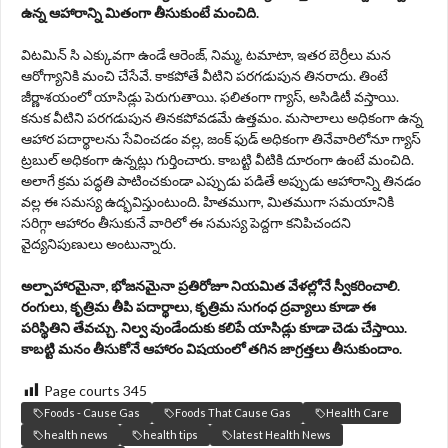
ఉన్న ఆహారాన్ని మితంగా తీసుకుంటే మంచిది.
విటమిన్ సి ఎక్కువగా ఉండే ఆరెంజ్, నిమ్మ, టమాటా, ఇతర బెర్రీలు మన
ఆరోగ్యానికి మంచి చేసేవే. కాకపోతే వీటిని పరగడుపున తినరాదు. తింటే
జీర్ణాశయంలో యాసిడ్లు పెరుగుతాయి. ఫలితంగా గ్యాస్, అసిడిటీ వస్తాయి.
కనుక వీటిని పరగడుపున తినకపోవడమే ఉత్తమం. మసాలాలు అధికంగా ఉన్న
ఆహార పదార్థాలను సేవించడం వల్ల, జంక్‌ ఫుడ్‌ అధికంగా తినేవారిలోనూ గ్యాస్‌
ట్రబుల్‌ అధికంగా ఉన్నట్లు గుర్తించారు. కాబట్టి వీటికి దూరంగా ఉంటే మంచిది.
అలాగే క్రమ పద్ధతి పాటించకుండా ఎప్పుడు పడితే అప్పుడు ఆహారాన్ని తినడం
వల్ల ఈ సమస్య ఉద్భవిస్తుంటుంది. హితముగా, మితముగా సమయానికి
సరిగ్గా ఆహారం తీసుకునే వారిలో ఈ సమస్య పెద్దగా కనిపిచందని
వైద్యనిపుణులు అంటున్నారు.
అల్పాహారమైనా, భోజనమైనా ప్రతిరోజూ నియమిత వేళల్లోనే స్వీకరించాలి.
రంగులు, కృత్రిమ తీపి పదార్థాలు, కృత్రిమ సుగంధ ద్రవ్యాలు కూడా ఈ
పరిస్థితిని తేవచ్చు. నిల్వ వుండేందుకు కలిపే యాసిడ్లు కూడా చెడు చేస్తాయి.
కాబట్టి మనం తీసుకోనే ఆహారం విషయంలో తగిన జాగ్రత్తలు తీసుకుందాం.
Page courts
345
Foods - Cause Gas
Foods That Cause Gas
Health Care
health news
health tips
latest Health News