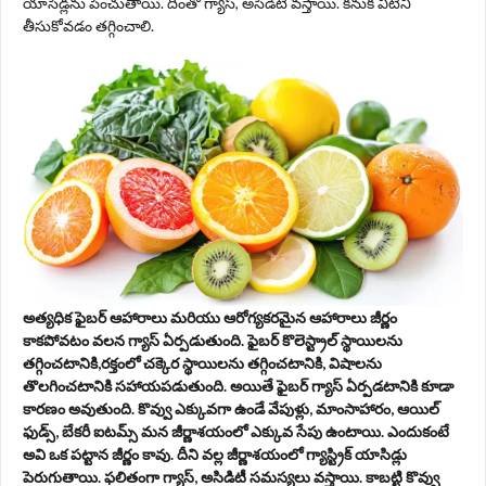
యాసిడ్లను పెంచుతాయి. దీంతో గ్యాస్, అసిడిటీ వస్తాయి. కనుక వీటిని
తీసుకోవడం తగ్గించాలి.
అత్యధిక ఫైబర్ ఆహారాలు మరియు ఆరోగ్యకరమైన ఆహారాలు జీర్ణం
కాకపోవటం వలన గ్యాస్ ఏర్పడుతుంది. ఫైబర్ కొలెస్ట్రాల్ స్థాయిలను
తగ్గించటానికి,రక్తంలో చక్కెర స్థాయిలను తగ్గించటానికి, విషాలను
తొలగించటానికి సహాయపడుతుంది. అయితే ఫైబర్ గ్యాస్ ఏర్పడటానికి కూడా
కారణం అవుతుంది. కొవ్వు ఎక్కువగా ఉండే వేపుళ్లు, మాంసాహారం, ఆయిల్
ఫుడ్స్, బేకరీ ఐటమ్స్ మన జీర్ణాశయంలో ఎక్కువ సేపు ఉంటాయి. ఎందుకంటే
అవి ఒక పట్టాన జీర్ణం కావు. దీని వల్ల జీర్ణాశయంలో గ్యాస్ట్రిక్ యాసిడ్లు
పెరుగుతాయి. ఫలితంగా గ్యాస్, అసిడిటీ సమస్యలు వస్తాయి. కాబట్టి కొవ్వు