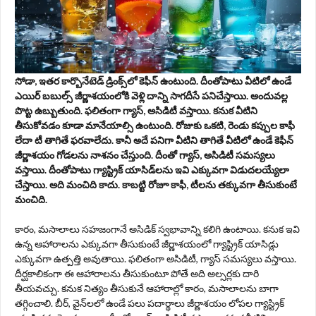
సోడా, ఇతర కార్బొనేటెడ్ డ్రింక్స్‌లో కెఫీన్ ఉంటుంది. దీంతోపాటు వీటిలో ఉండే
ఎయిర్ బబుల్స్ జీర్ణాశయంలోకి వెళ్లి దాన్ని సాగదీసే పనిచేస్తాయి. అందువల్ల
పొట్ట ఉబ్బుతుంది. ఫలితంగా గ్యాస్, అసిడిటీ వస్తాయి. కనుక వీటిని
తీసుకోవడం కూడా మానేయాల్సి ఉంటుంది. రోజుకు ఒకటి, రెండు కప్పుల కాఫీ
లేదా టీ తాగితే ఫరవాలేదు. కానీ అదే పనిగా వీటిని తాగితే వీటిలో ఉండే కెఫీన్
జీర్ణాశయం గోడలను నాశనం చేస్తుంది. దీంతో గ్యాస్, అసిడిటీ సమస్యలు
వస్తాయి. దీంతోపాటు గ్యాస్ట్రిక్ యాసిడ్‌లను ఇవి ఎక్కువగా విడుదలయ్యేలా
చేస్తాయి. అది మంచిది కాదు. కాబట్టి రోజూ కాఫీ, టీలను తక్కువగా తీసుకుంటే
మంచిది.
కారం, మసాలాలు సహజంగానే అసిడిక్ స్వభావాన్ని కలిగి ఉంటాయి. కనుక ఇవి
ఉన్న ఆహారాలను ఎక్కువగా తీసుకుంటే జీర్ణాశయంలో గ్యాస్ట్రిక్ యాసిడ్లు
ఎక్కువగా ఉత్పత్తి అవుతాయి. ఫలితంగా అసిడిటీ, గ్యాస్ సమస్యలు వస్తాయి.
దీర్ఘకాలికంగా ఈ ఆహారాలను తీసుకుంటూ పోతే అది అల్సర్లకు దారి
తీయవచ్చు. కనుక నిత్యం తీసుకునే ఆహారాల్లో కారం, మసాలాలను బాగా
తగ్గించాలి. బీర్, వైన్‌లలో ఉండే పలు పదార్థాలు జీర్ణాశయం లోపల గ్యాస్ట్రిక్