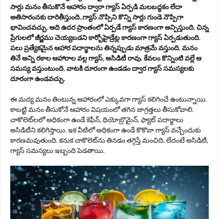
సార్లు మనం తీసుకొనే ఆహారం ద్వారా గ్యాస్ ఏర్పడి మలబద్ధకం లేదా
అతిసారంనకు దారితీస్తుంది..గ్యాస్ నొప్పిని కొన్ని సార్లు గుండె నొప్పిగా
భావించవచ్చు. అది ఉదర ప్రాంతంలో ఏర్పడే గ్యాస్ కారణంగా అన్పిస్తుంది. చిన్న
ప్రేగులలో జీర్ణము చెయ్యబడని కార్బోహైడ్రేట్ల కారణంగా గ్యాస్ ఏర్పడుతుంది.
పలు ప్రత్యేకమైన ఆహార పదార్థాలను తిన్నప్పుడు మాత్రమే వస్తుంది. మనం
తినే అన్ని రకాల ఆహారాల వల్ల గ్యాస్, అసిడిటీ రావు. కేవలం కొన్నింటి వల్లే ఆ
సమస్య వస్తుంటుంది. వాటకి దూరంగా ఉండడం ద్వార గ్యాస్ సమస్యలకు
దూరంగా ఉండవచ్చు.
ఈ మద్య మనం తింటున్న ఆహారంలో ఎక్కువగా గ్యాస్ కలిగించే ఉంటున్నాయి.
కాబట్టి మనం తీసుకోనే ఆహారం విషయంలో తగిన జాగ్రత్తలు తీసుకోవాలి.
చాకొలెట్‌లలో అధికంగా ఉండే కెఫీన్, థియోబ్రొమైన్, ఫ్యాట్ పదార్థాలు
అసిడిటీని కలిగిస్తాయి. ఇక వీటిలో అధికంగా ఉండే కొకొవా గ్యాస్ వచ్చేందుకు
కారణమవుతుంది. కనుక చాకొలెట్‌ను తినడం తగ్గిస్తే మంచిది. లేదంటే అసిడిటీ,
గ్యాస్ సమస్యలు ఇబ్బంది పెడతాయి.