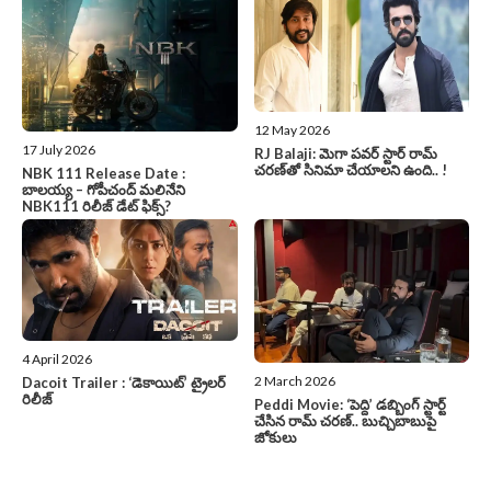
12 May 2026
17 July 2026
RJ Balaji: మెగా పవర్ స్టార్ రామ్
చరణ్‌తో సినిమా చేయాలని ఉంది.. !
NBK 111 Release Date :
బాలయ్య – గోపీచంద్ మలినేని
NBK111 రిలీజ్ డేట్ ఫిక్స్?
4 April 2026
2 March 2026
Dacoit Trailer : ‘డెకాయిట్‌’ ట్రైలర్‌
రిలీజ్‌
Peddi Movie: ‘పెద్ది’ డబ్బింగ్ స్టార్ట్
చేసిన రామ్ చరణ్.. బుచ్చిబాబుపై
జోకులు