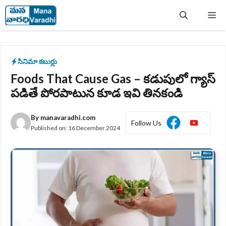
Skip
Me
to
content
సినిమా కబుర్లు
Foods That Cause Gas – కడుపులో గ్యాస్
పడితే పోరపాటున కూడ ఇవి తినకండి
By
manavaradhi.com
Follow Us
Published on:
16 December 2024