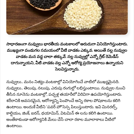
సాధారణంగా నువ్వులు భారతీయ వంటకాలలో అరుదుగా వినియోగిస్తుంటారు.
ముఖ్యంగా పండుగల సమయంలో వీటి వాడకం ఎక్కువ. అయితే న‌ల్ల నువ్వుల
వాడ‌కం మ‌న వ‌ద్ద చాలా త‌క్కువే. న‌ల్ల నువ్వుల్లో ఎన్నో గ్రేట్ రెమెడీస్
దాగున్నాయ‌ని, వీటి వాడ‌కం వ‌ల్ల ఎన్నో ఆరోగ్య ప్ర‌యోజ‌నాలు ఉన్నాయ‌ని
సెల‌విస్తున్నారు.
నువ్వులు.. మ‌నం నిత్యం వంట‌కాల్లో వినియోగించే వాటిలో ముఖ్య‌మైన‌ది.
నువ్వులు.. తెలుపు, న‌లుపు, ఎరుపు రంగుల్లో ల‌భిస్తుంటాయి. నువ్వుల నుంచి
తీసిన నూనెను వంట‌కాల్లో, ప‌చ్చ‌ళ్ల త‌యారీలో విరివిగా ఉప‌యోగిస్తుంటారు.
శరీరానికి అవసరమైన, ఆరోగ్యాన్ని పెంపొంచే అన్ని రకాల పోషకాలను కలిగి
ఉంటాయి. అందుకే వీటిని ‘పవర్ హౌసెస్స పిలుస్తుంటారు. ఇవి మినరల్స్,
కాల్షియం, జింక్, ఐరన్, థయామిన్, విటమిన్ ఈ లను కలిగి ఉంటాయి.
అంతేకాకుండా ఆరోగ్యానికి మేలు చేసే చాలా రకాల మూలాకాలు వీటిలో
ఉంటాయి.