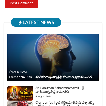
LATEST NEWS
5 August 2026
Dementia Risk – మతిమరుపు వ్యాధిపై మందుల ప్రభావం ఎంత..!
Sri Hanuman Sahasranamavali – శ్రీ
హనుమత్సహస్రనామావళిః
4 August 2026
Cranberries | క్రాన్ బెర్రీల‌ను తిన‌డం వ‌ల్ల వచ్చే