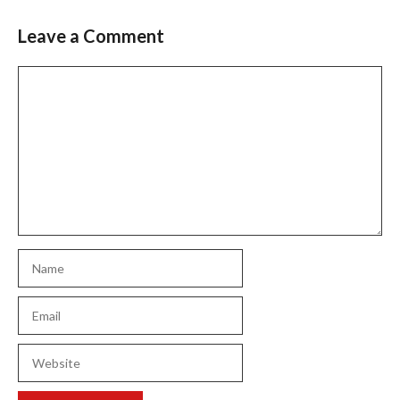
Leave a Comment
Comment
Name
Email
Website