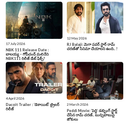
12 May 2026
17 July 2026
RJ Balaji: మెగా పవర్ స్టార్ రామ్
చరణ్‌తో సినిమా చేయాలని ఉంది.. !
NBK 111 Release Date :
బాలయ్య – గోపీచంద్ మలినేని
NBK111 రిలీజ్ డేట్ ఫిక్స్?
4 April 2026
2 March 2026
Dacoit Trailer : ‘డెకాయిట్‌’ ట్రైలర్‌
రిలీజ్‌
Peddi Movie: ‘పెద్ది’ డబ్బింగ్ స్టార్ట్
చేసిన రామ్ చరణ్.. బుచ్చిబాబుపై
జోకులు