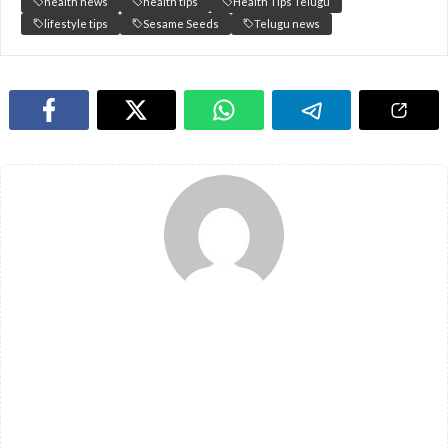
health news
health tips
Health Tips Telugu
lifestyle tips
Sesame Seeds
Telugu news