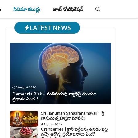
ం
సినిమా కబుర్లు
జాబ్‌ నోటిఫికేషన్‌
LATEST NEWS
5 August 2026
Dementia Risk – మతిమరుపు వ్యాధిపై మందుల
ప్రభావం ఎంత..!
Sri Hanuman Sahasranamavali – శ్రీ
హనుమత్సహస్రనామావళిః
4 August 2026
Cranberries | క్రాన్ బెర్రీల‌ను తిన‌డం వ‌ల్ల
వచ్చే ఆరోగ్య ప్రయోజనాలు ఏంటో