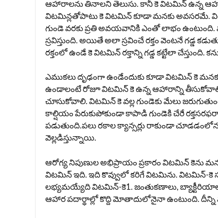
ఆహారాల‌ను తినాల‌ని తెలుసు. కానీ కె విట‌మిన్ ఉన్న ఆహ
విట‌మిన్ల‌తోపాటు కె విట‌మిన్ కూడా మ‌న‌కు అవ‌స‌ర‌మే. వ
గుండె వ‌ర‌కు ప్ర‌తి అవ‌య‌వానికి ఎంతో లాభం ఉంటుంది
స్ర‌విస్తుంది. అయితే అలా స్ర‌వించే ర‌క్తం వెంట‌నే గ‌డ్డ 
ర‌క్తంలో ఉండే కె విట‌మిన్ ర‌క్తాన్ని గ‌డ్డ క‌ట్టేలా చేస్తుంద
ఎముక‌లు దృఢంగా ఉండేందుకు కూడా విట‌మిన్ కె మ‌న‌కు 
ఉండాలంటే రోజూ విట‌మిన్ కె ఉన్న ఆహారాన్ని తీసుకోవాల
చూసుకోవాలి. విటమిన్ కె వల్ల గుండెకు మేలు జరుగ
కాల్షియం పేరుకుపోకుండా కాపాడి గుండెకి చేరే రక్తసర
ప‌డుతుంది.ప‌లు ర‌కాల క్యాన్స‌ర్లు రాకుండా చూడ‌డంలో
వెల్ల‌డిస్తున్నాయి.
ఆరోగ్య నిపుణుల అభిప్రాయం ప్రకారం విటమిన్ కెను మన ర
విటమిన్ ఇది. ఇది కొవ్వులో కరిగే విటమిను. విటమిన్
లభ్యమయ్యేది విటమిన్-కె1. జంతుకణాలు, బ్యాక్టీరియాల
ఆహార పదార్థాల్లో కొద్ది మోతాదులోనైనా ఉంటుంది. దీన్ని మ