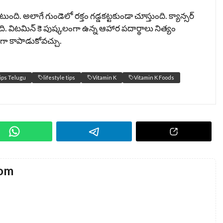
ుంది. అలాగే గుండెలో రక్తం గడ్డకట్టకుండా చూస్తుంది. క్యాన్సర్
ి. విటమిన్ కె పుష్కలంగా ఉన్న ఆహార పదార్థాలు నిత్యం
గా కాపాడుకోవచ్చు.
ips Telugu
lifestyle tips
Vitamin K
Vitamin K Foods
com