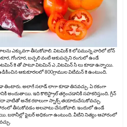
ాలను ఎక్కువగా తీసుకోవాలి. విటమిక్ కె లోపమున్న వారిలో బోన్
ోటకూర, గోంగూర, బచ్చలి వంటి ఆకుపచ్చని రంగులో ఉండే
ో విటమిన్ కె తో పాటూ విటమిన్ ఎ ,విటమిన్ సి లు కూడా ఉన్నాయి.
ు ఉడికించిన ఆకుకూరలలో 800గ్రాముల విటిమన్ కె ఉంటుంది.
 కూడా తింటారు. అలాగే సలాడ్ లాగా కూడా తినవచ్చు. ఏ రకంగా
ానికి అందుతాయి. ఇది కొలెస్ట్రాల్ తగ్గించడానికి సహకరిస్తుంది. గ్రీన్
ు లేదా వాటితో అనేక రకాలుగా స్నాక్స్ తయారుచేసుకోవచ్చు.
ఆహారంలో తీసుకోవడం అలవాటు చేసుకోవాలి. ఇందులో ఉండే
ి. బఠానీల్లో ఫైబర్ అధికంగా ఉంటుంది. వీటిని నిత్యం ఆహారంలో
‌చ్చు.