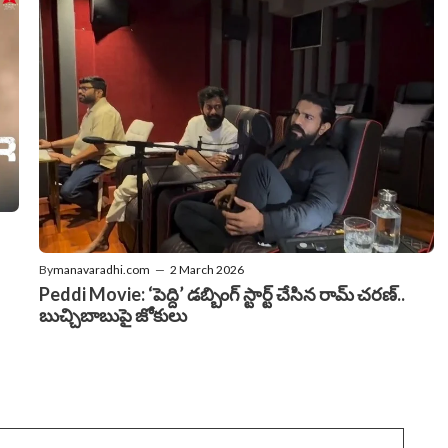
By
manavaradhi.com
—
2 March 2026
Peddi Movie: ‘పెద్ది’ డబ్బింగ్ స్టార్ట్ చేసిన రామ్ చరణ్..
బుచ్చిబాబుపై జోకులు