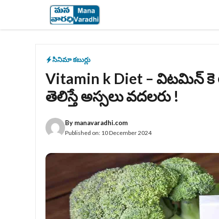
Skip
to
content
సినిమా కబుర్లు
Vitamin k Diet – విటమిన్ క
తెలిస్తే అస్సలు వదలరు !
By
manavaradhi.com
Published on:
10 December 2024