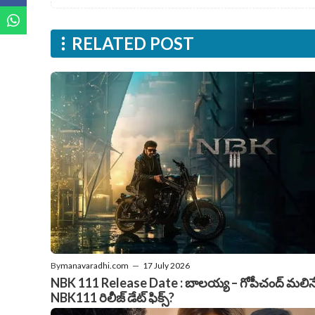
RELATED POST
By
manavaradhi.com
—
17 July 2026
NBK 111 Release Date : బాలయ్య – గోపీచంద్ మలిన
NBK111 రిలీజ్ డేట్ ఫిక్స్?