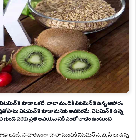
విట‌మిన్ కె కూడా ఒక‌టి. చాలా మందికి విట‌మిన్ కె ఉన్న ఆహారం
ల‌తోపాటు విట‌మిన్ కె కూడా మ‌న‌కు అవ‌స‌ర‌మే. విట‌మిన్ కె ఉన్న
చి గుండె వ‌ర‌కు ప్ర‌తి అవ‌య‌వానికి ఎంతో లాభం ఉంటుంది.
 కూడా ఒక‌టి. సాధార‌ణంగా చాలా మందికి విట‌మిన్ ఎ, బి, సి లు ఉన్న