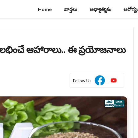
Home
వార్తలు
ఆధ్యాత్మికం
ఆరోగ్య
ె లభించే ఆహారాలు.. ఈ ప్రయోజనాలు
Follow Us