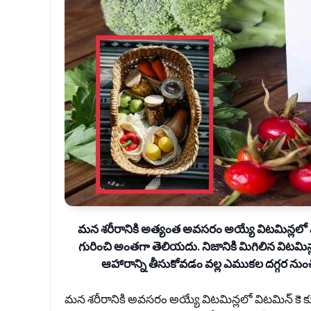
మ‌న శ‌రీరానికి అత్యంత అవ‌స‌రం అయ్యే విట‌మిన్ల‌లో 
గురించి అంత‌గా తెలియ‌దు. నిజానికి మిగిలిన విట‌మిన్
ఆహారాన్ని తీసుకోవ‌డం వ‌ల్ల ఎముకల ద‌గ్గ‌ర నుం
మ‌న శ‌రీరానికి అవ‌స‌రం అయ్యే విట‌మిన్ల‌లో విట‌మిన్ కె