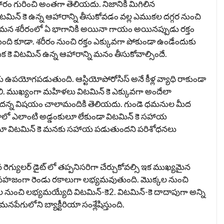
ారం గురించి అంత‌గా తెలియ‌దు. నిజానికి మిగిలిన
ిట‌మిన్ కె ఉన్న ఆహారాన్ని తీసుకోవ‌డం వ‌ల్ల ఎముకల ద‌గ్గ‌ర నుంచి
. మ‌న శ‌రీరంలో ఏ భాగానికి అయినా గాయం అయిన‌ప్పుడు ర‌క్తం
క‌డుతుంది కూడా. శ‌రీరం నుంచి ర‌క్తం ఎక్కువ‌గా పోకుండా ఉండేందుకు
ి. క‌నుక కె విట‌మిన్ ఉన్న ఆహారాన్ని మ‌నం తీసుకోవాల్సిందే.
ఉపయోగ‌ప‌డుతుంది. ఆస్టియోపోరోసిస్ అనే కీళ్ల వ్యాధి రాకుండా
ి. ముఖ్యంగా మ‌హిళ‌లు విట‌మిన్ కె ఎక్కువ‌గా అందేలా
ుతుందన్న విషయం చాలామందికి తెలియదు. గుండె ధమనుల మీద
ఫరాలో ఎలాంటి అడ్డంకులూ లేకుండా విట‌మిన్ కె స‌హాయ
నూ విట‌మిన్ కె మ‌న‌కు సహాయ ప‌డుతుంద‌ని ప‌రిశోధ‌న‌లు
ెగ్యులర్ డైట్ లో తప్పనిసరిగా చేర్చుకోవల్సి ఇక ముఖ్యమైన
-కె సహజంగా రెండు రకాలుగా లభ్యమవుతుంది. మొక్కల నుంచి
 నుంచి లభ్యమయ్యేది విటమిన్-కె2. విటమిన్-కె దాదాపుగా అన్ని
నపేగులోని బ్యాక్టీరియా సంశ్లేషిస్తుంది.