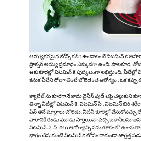
ఆరోగ్యకరమైన బోన్స్ కలిగి ఉండాలంటే విటమిన్ కె ఆహార
ఫ్రాక్చర్ అయ్యే ప్రమాధం ఎక్కువగా ఉంది. పాలకూర, త
ఆకుకూరల్లో విటమిన్ కె పుష్కలంగా లభిస్తుంది. వీటిల్ల
కనుక వీటిని రోజూ తింటే బోలెడంత ఆరోగ్యం . ఒక కప్ప
క్యాబేజ్ ను కూరగానే కాదు చైనీస్ ఫుడ్ లపై చల్లుకుని
తిన్నా వీటిల్లో విటమిన్ కె, విటమిన్ సి , విటమిన్ బి6 శరీర
పీస్ తినే మార్గాలు బోలెడు. వీటినీ కూరల్లో వేసుకోవచ్చ
వారానికి రెండు మూడు సార్లయినా పచ్చి బఠానీలను 
విటమిన్ ఎ, సి, కెలు ఆరోగ్యాన్ని సమతూకంలో ఉంచుతాయ
భాగం చేసుకుంటే విట‌మిన్ కె లోపం రాకుండా జాగ్ర‌త్త ప‌డ‌వ