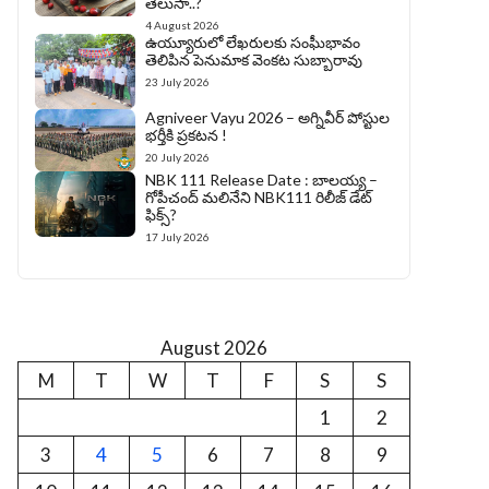
తెలుసా..?
4 August 2026
ఉయ్యూరులో లేఖరులకు సంఘీభావం
తెలిపిన పెనుమాక వెంకట సుబ్బారావు
23 July 2026
Agniveer Vayu 2026 – అగ్నివీర్‌ పోస్టుల
భర్తీకి ప్రకటన !
20 July 2026
NBK 111 Release Date : బాలయ్య –
గోపీచంద్ మలినేని NBK111 రిలీజ్ డేట్
ఫిక్స్?
17 July 2026
August 2026
M
T
W
T
F
S
S
1
2
3
4
5
6
7
8
9