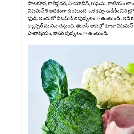
పాలకూర, కాలీఫ్లవర్, సోయాబీన్, గోధుమ, కాలేయం లాంటి 
విటమిన్ కె అధికంగా ఉంటుంది. ఒక కప్పు ఉడికించిన బ్రొక
ఫుడ్. ఇందులో విటమిన్ కె పుష్కలంగా ఉంటుంది . ఇది కొలెస్
క్యాన్సర్ ను నివారిస్తుంది. తులసి ఆకుల్లో కూడా విటమ
పొటాషియం, కాపర్ పుష్కలంగా ఉంటుంది.