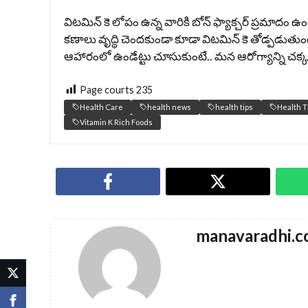
విటమిన్ కె లోపం ఉన్న వారికి బోన్ ఫ్యాక్చర్ ప్రమాదం ఉంట
కణాలు వృద్ధి చెందకుండా కూడా విటమిన్ కె తోడ్పడుతుంద
ఆహారంలో ఉండేట్టు చూసుకుంటే.. మన ఆరోగ్యాన్ని చక్క
Page courts
235
Health Care
health news
health tips
Health T
Vitamin K Rich Foods
manavaradhi.