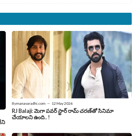
By
manavaradhi.com
—
12 May 2026
RJ Balaji: మెగా పవర్ స్టార్ రామ్ చరణ్‌తో సినిమా
చేయాలని ఉంది.. !
ేని