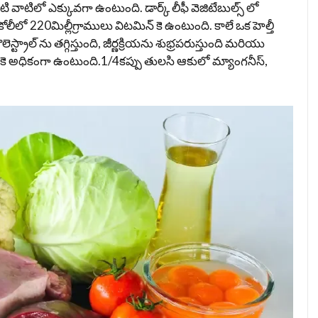
వాటిలో ఎక్కువగా ఉంటుంది. డార్క్ లీఫీ వెజిటేబుల్స్ లో
ోలీలో 220మిల్లీగ్రాములు విటమిన్ కె ఉంటుంది. కాలే ఒక హెల్తీ
ట్రాల్ ను తగ్గిస్తుంది, జీర్ణక్రియను శుభ్రపరుస్తుంది మరియు
ిన్ కె అధికంగా ఉంటుంది.1/4కప్పు తులసి ఆకులో మ్యాంగనీస్,