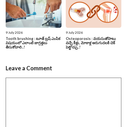
9 July 2026
9 July 2026
Tooth brushing : టూత్ బ్రష్ ఎంపిక
Osteoporosis : వయసుతోపాటు
విషయంలో ఎలాంటి జాగ్రత్తలు
వచ్చే కీళ్లు, మోకాళ్ల అరుగుదలకి చెక్
తీసుకోవాలి..!
పెట్టొచ్చు..!
Leave a Comment
Comment