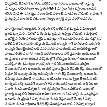
ఏర్పడింది. తీసుకునే ఆహారం, పెరిగిన వాతావరణం, కుటుంబాల్లో వస్తున్న
మార్పులు తదితర అంశాలు సైతం MEN1 ను ప్రభావితం చేస్తాయి. అందుకే
శరీరం మీద ఈ సమస్యకు సంబంధించి ఎలాంటి సూచనలు కనిపించినా వెంటనే
వైద్యుణ్ని సంబంధించి కుటుంబం మొత్తం జాగ్రత్త పడ్డం ఎంతో అవసరం.
పారాథైరాయిడ్ ట్యూమర్, ప్యాంక్రియాటికి ఐలెట్ సెల్ ట్యూమర్, పిట్యూటరీ
గ్లాండ్ ట్యూమర్… వీటిలో ఏ రెండు ట్యూమర్లు ఉన్నట్టు కనిపించిన మల్టిపుల్
ఎండోక్రైన్ నియోప్లాసియా టైప్ 1 ఉన్నట్లుగానే అనుమానించాలి. మూడిట్లో ఒక
ఐలెట్ సెల్ కి ట్యూమర్ వచ్చిందంటే… అది క్యాన్సర్ గానే భావించాలి. ఒక్కసారి
క్యాన్సర్ మొదలైందంటే అది లివర్ వరకూ పాకుతుంది. ఇవి ఊపిరితిత్తులతో
పాటు… లివర్ కు దగ్గరగా ఉండే ఇతర భాగాలకు సోకే ప్రమాదం ఉంది. అయితే
ఈ ప్రమాదం చాలా తక్కువ పరిస్థితుల్లోనే కనిపిస్తుంది. అలాగే కుటుంబంలో
ఎవరికైనా ఈ సమస్య ఉన్నా కచ్చితంగా దీనికి సంబంధించిన పరీక్షలు
చేయించుకోవలసి ఉంటుంది. ఇందులే ప్రధానమైనది జెనిటిక్ టెస్ట్. కుటుంబంలో
పెద్దవారికి ఉన్నప్పుడు పిల్లలకు కచ్చితంగా ఈ టెస్ట్ చేయించాల్సి ఉంటుంది.
దీని వల్ల ముందుగానే ఈ సమస్య ఉండే అవకాశాలు ఉన్నట్లు తెలుసుకుంటే…
దాన్నుంచి తప్పించుకునే అవకాశం 90 శాతం వరకూ ఉంటుంది. అదే విధంగా
ఏడాది నుంచి మూడేళ్ళకు ఓ సారి రక్తపరీక్షలు చేయించుకోవాలి. ఇందులో
ప్రొలాక్ట్, ఇన్సులిన్ పెరుగుదల తదితర అంశాల గురించి డాక్టర్ ను సంప్రదిస్తూ
ఉండాలి. ఈ ప్రక్రియ 5 ఏళ్ళ వయసు నుంచి చేస్తూ ఉంటే మేలు. 8 ఏళ్ళ
వయసు నుంచి కాల్షియం లెవల్ టెస్ట్ చేయిస్తూ ఉండాలి. 20 ఏళ్ళ తర్వాత